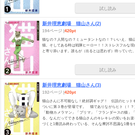
試し読み
新井理恵劇場 猫山さん(2)
194ページ |
420pt
猫なの？人間なの？ミュータントなの！？いいえ、猫
猫。そしてある時は戦隊ヒーロー！！ストレスフルな現
と寄り添います。誰もが（出るとは思わず）待っていた
試し読み
新井理恵劇場 猫山さん(3)
192ページ |
420pt
猫山さんに不可能なし！絶好調ギャグ！ 伝説のヒット
ついに第３巻が登場です。 猫でありながらヒト（！
「動物カメラマン」「プリマ」「フランダースの猫」「
る、なんだってできる猫山さんのキレキレの笑いをお楽
づくと1冊読み終わっている、そんな摩訶不思議な1冊を