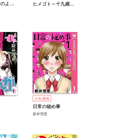
恋は雨上がりのように
ヒメゴト～十九歳の制服～
少女漫画
日常の秘め事
新井理恵