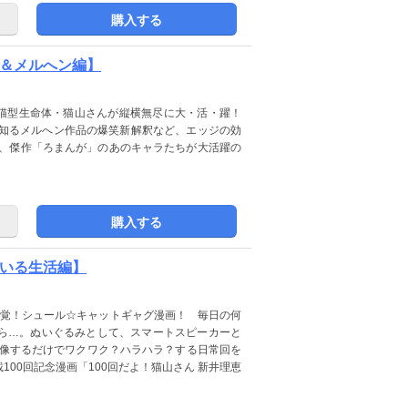
購入する
生＆メルへン編】
猫型生命体・猫山さんが縦横無尽に大・活・躍！
が知るメルへン作品の爆笑新解釈など、エッジの効
は、傑作「ろまんが」のあのキャラたちが大活躍の
購入する
のいる生活編】
感覚！シュール☆キャットギャグ漫画！ 毎日の何
ら…。ぬいぐるみとして、スマートスピーカーと
想像するだけでワクワク？ハラハラ？する日常回を
00回記念漫画「100回だよ！猫山さん 新井理恵