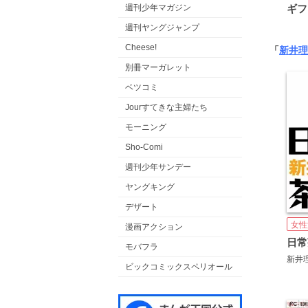
ギフ
週刊少年マガジン
週刊ヤングジャンプ
Cheese!
「
新井理
別冊マーガレット
ベツコミ
Jourすてきな主婦たち
モーニング
Sho-Comi
週刊少年サンデー
ヤングキング
デザート
女性
漫画アクション
日常
モバフラ
新井
ビックコミックスペリオール