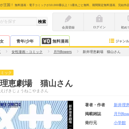
が王国！
無料漫画・電子コミックが10,000冊以上！1冊丸ごと無料、期間限定無料漫画、完結作
ログイン
会員登録
初め
少女
青年/少年
無料漫画
ジャン
恵
女性漫画・コミック
月刊flowers
新井理恵劇場 猫山さん
コミック
井理恵劇場 猫山さん
えげきじょうねこやまさん
著者・作者
新井理
掲載雑誌
月刊flow
発行元
小学館