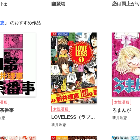
ト±
幽麗塔
恵
」 のおすすめ作品
漫画
女性漫画
女性漫画
茶番事
ろまんが
LOVELESS（ラブリス）
理恵
新井理恵
新井理恵