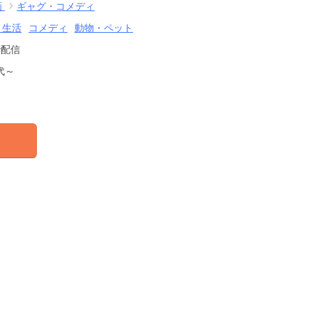
画
ギャグ・コメディ
・生活
コメディ
動物・ペット
で配信
代～