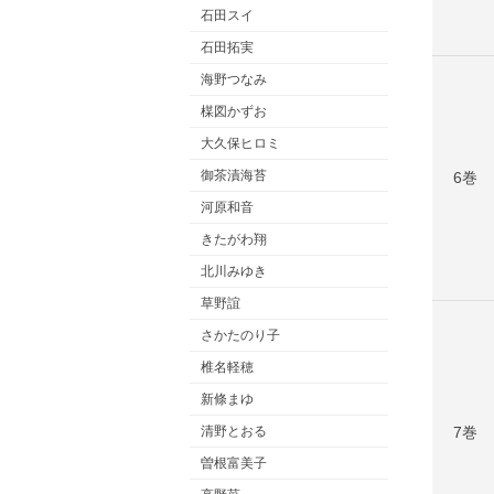
石田スイ
石田拓実
海野つなみ
楳図かずお
大久保ヒロミ
御茶漬海苔
6巻
河原和音
きたがわ翔
北川みゆき
草野誼
さかたのり子
椎名軽穂
新條まゆ
7巻
清野とおる
曽根富美子