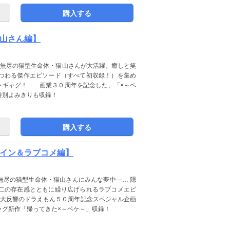
購入する
猫山さん編】
横無尽の猫型生命体・猫山さんが大活躍。癒しと笑
つわる傑作エピソード（すべて初収録！）を集め
トギャグ！ 画業３０周年を記念した、「×～ペ
特別よみきりも収録！
購入する
ロイン＆ラブコメ編】
無尽の猫型生命体・猫山さんにみんな夢中―… 隠
二の存在感とともに繰り広げられるラブコメエピ
大反響のドラえもん５０周年記念スペシャル企画
ャグ新作「帰ってきた×～ペケ～」収録！