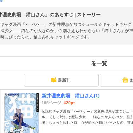
集
井理恵劇場 猫山さん」のあらすじ | ストーリー
的ギャグ漫画「×―ペケ―」の新井理恵が放つシュール☆キャットギャグ
魔法少女――猫なのか人なのか、性別さえもわからない「猫山さん」が
た時にぴったりの、猫まみれキャットギャグです。
巻一覧
最新刊
新井理恵劇場 猫山さん(1)
195ページ |
420pt
伝説的ギャグ漫画「×―ペケ―」の新井理恵が放つシュ
ル、そして時には魔法少女――猫なのか人なのか、性
場！ちょっと疲れた時、心が弱った時にぴったりの、猫