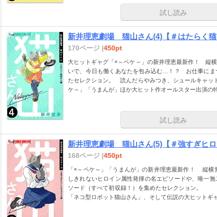
試し読み
新井理恵劇場 猫山さん(4)【＃はたらく
170ページ |
450pt
大ヒットギャグ「×～ペケ～」の新井理恵最新作！ 縦
いで、今日も働くあなたを包み込む…！？ お仕事にま
たセレクション。 読んだらやみつき、シュールキャッ
ケ～」「うまんが」ほか大ヒット作オールスター出演の
試し読み
新井理恵劇場 猫山さん(5)【＃強すぎヒ
168ページ |
450pt
「×～ペケ～」「うまんが」の新井理恵最新作！ 縦横
しきれないヒロイン属性発揮の名エピソードや、唯一無
ソード（すべて初収録！）を集めたセレクション。 
「ネコ型ロボット猫山さん」、そして伝説の大ヒットギ