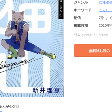
ジャンル
女性漫
キーワード
くらし
配信
7巻
ま
掲載時期
2010年
45人
がお気に入り登録中
無料試し読み
まんがタグ