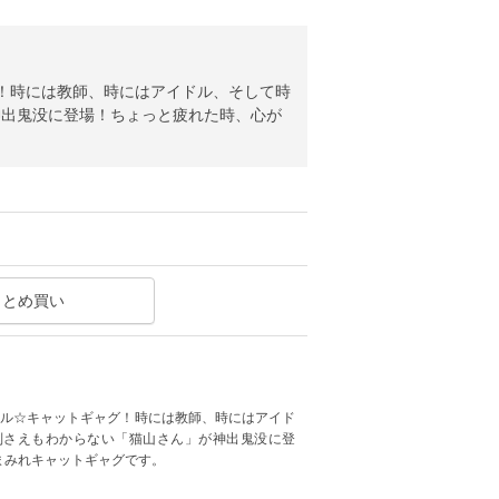
！時には教師、時にはアイドル、そして時
神出鬼没に登場！ちょっと疲れた時、心が
まとめ買い
ール☆キャットギャグ！時には教師、時にはアイド
別さえもわからない「猫山さん」が神出鬼没に登
まみれキャットギャグです。