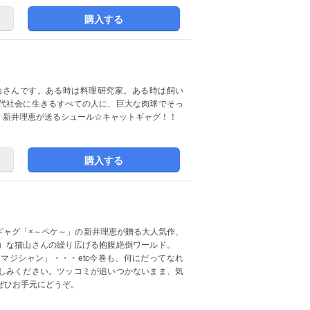
購入する
山さんです。ある時は料理研究家。ある時は飼い
代社会に生きるすべての人に、巨大な肉球でそっ
、新井理恵が送るシュール☆キャットギャグ！！
購入する
ギャグ「×～ペケ～」の新井理恵が贈る大人気作、
？）な猫山さんの繰り広げる抱腹絶倒ワールド。
マジシャン」・・・etc今巻も、何にだってなれ
しみください。ツッコミが追いつかないまま、気
ぜひお手元にどうぞ。