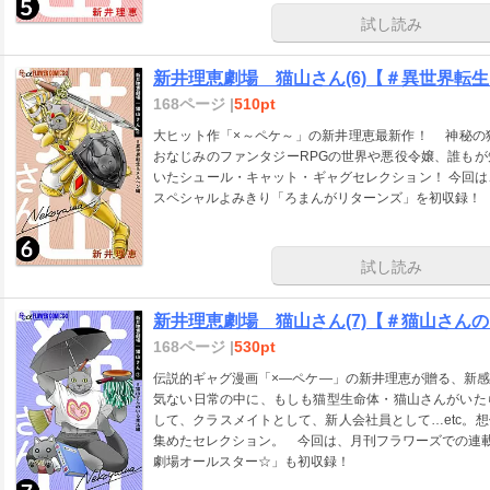
試し読み
新井理恵劇場 猫山さん(6)【＃異世界転
168ページ |
510pt
大ヒット作「×～ペケ～」の新井理恵最新作！ 神秘の
おなじみのファンタジーRPGの世界や悪役令嬢、誰も
いたシュール・キャット・ギャグセレクション！ 今回
スペシャルよみきり「ろまんがリターンズ」を初収録！
試し読み
新井理恵劇場 猫山さん(7)【＃猫山さん
168ページ |
530pt
伝説的ギャグ漫画「×―ペケ―」の新井理恵が贈る、新
気ない日常の中に、もしも猫型生命体・猫山さんがいた
して、クラスメイトとして、新人会社員として…etc。
集めたセレクション。 今回は、月刊フラワーズでの連載1
劇場オールスター☆」も初収録！