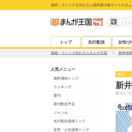
漫画・コミックを読むなら国内最大級サイトのまん
詳細
検索
トップ
先行配信
女性/
漫画・コミック読むならまんが王国
新井理
人気メニュー
漫画・
無料漫画トップ
新
ランキング
あらいり
新刊
新刊配信予定
ジャンル
先行配信漫画トップ
女性・少女漫画トップ