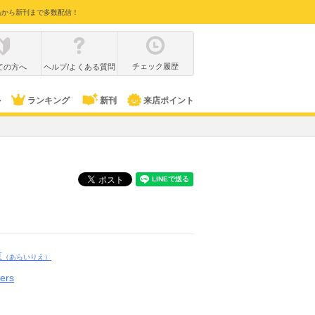
品から新刊まで多数配信！
チェック履歴
ての方へ
ヘルプ/よくある質問
ル
ランキング
新刊
来店ポイント
恵
（あらいりえ）
ers