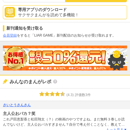
専用アプリのダウンロード
サクサクまんがを読めて多機能！
新刊通知を受け取る
会員登録
をすると「LIAR GAME」新刊配信のお知らせが受け取れます。
みんなのまんがレポ
(
4.3
)
評価数
3
件
さいとうさんさん
主人公おバカ？笑
これ戸田恵梨香と松田翔太（？）の映画のやつですよね。まだ無料３巻しか読
んでないけど、主人公おバカすぎません？自分で考え付くことなく、教えても
らって解決するばかりでイライラした(笑) 以降は成長するのかな……そういう
もっと見る▼