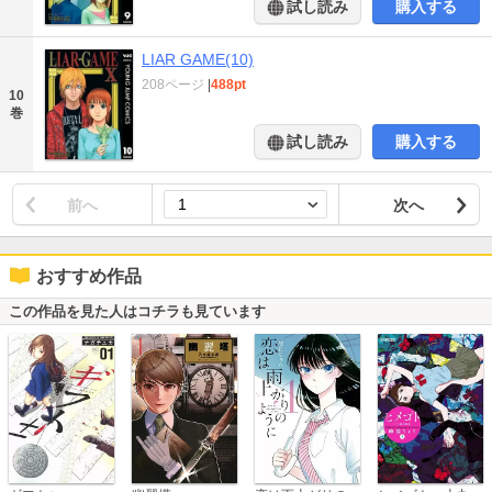
試し読み
購入する
LIAR GAME(10)
208ページ
|
488pt
10
巻
試し読み
購入する
前へ
次へ
おすすめ作品
この作品を見た人はコチラも見ています