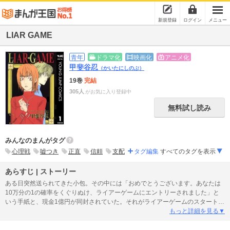
新規登録
ログイン
メニュー
LIAR GAME
青年
ドラマ化
映画化
アニメ化
甲斐谷忍
（かいたにしのぶ）
19巻
完結
305人
がお気に入り登録中
無料試し読み
みんなのまんがタグ
心理戦
嘘つき
正直
信頼
支配
タグ編集
すべてのタグを表示
あらすじ | ストーリー
ある日突然送られてきた小包。その中には「おめでとうございます。あなたは
10万分の1の確率をくぐりぬけ、ライアーゲームにエントリーされました」と
いう手紙と、現金1億円が同封されていた。それがライアーゲームのスタートだ
った。30日後のゲーム終了日に、自分の所持金1億円を返還する。ルールはそ
もっと詳細を見る▼
れだけ。首尾よく対戦相手の所持金を奪うことのできた勝者は1億円を手にし、
敗者は1億円の負債を背負う…。誰を信用すべきなのか、誰を信用してはいけな