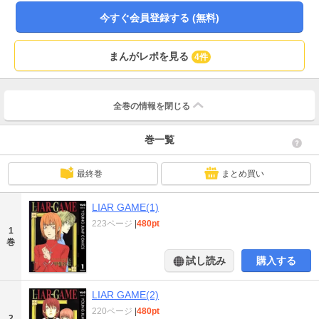
いのか…。大金を前に揺れ動く、人間心理を描破した問題作！
今すぐ会員登録する (無料)
まんがレポを見る
4件
全巻の情報を
閉じる
巻一覧
最終巻
まとめ買い
LIAR GAME(1)
223ページ
|
480pt
1
巻
試し読み
購入する
LIAR GAME(2)
220ページ
|
480pt
2