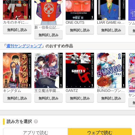
カモのネギには毒がある 加茂教授の人間経済学講義
ONE OUTS
LIAR GAME roots of A 甲斐谷忍短編集
ソ
新・信長公記～ノブナガくんと私～
無料試し読み
無料試し読み
無料試し読み
無料試し読み
「
週刊ヤングジャンプ
」のおすすめ作品
王立魔法学園の最下生～貧困街上がりの最強魔法師、貴族だらけの学園で無双する～
BUNGO―ブンゴ―
キングダム
GANTZ
ヤ
無料試し読み
無料試し読み
無料試し読み
無料試し読み
読み方を選択
アプリで読む
ウェブで読む