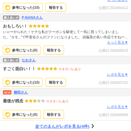
漫画なのかな（疑 。完結はしてるけど全19巻……謎解き系は好きですが購入は
参考になった(
10
)
報告する
公開日:
2018/04/12
迷います。
P-NANAさん
購入者レポ
おもしろい！
いゃ〜やられた！ケチな私がクーポンを駆使して一気に買ってしまいまし
た。“カモ...”で甲斐谷さんのファンになりました。 頭脳系の良い作品ですねー。
一気に読んでしまったのでもう少し経ったら読み返したいです。本棚に必須の
もっと見る▼
全集です。
参考になった(
0
)
報告する
公開日:
2026/06/23
なおさん
購入者レポ
すごく面白い！！
※ネタバレあり
レポを見る▼
参考になった(
10
)
報告する
公開日:
2020/07/31
柳田さん
NEW
最後が残念
※ネタバレあり
レポを見る▼
参考になった(
0
)
報告する
公開日:
2026/08/09
全てのまんがレポを見る(4件)