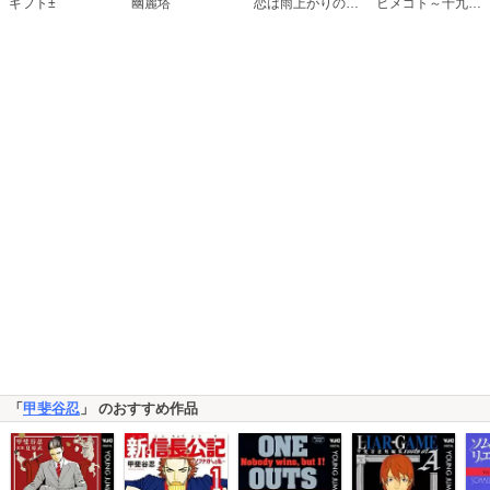
恋は雨上がりのように
ギフト±
幽麗塔
ヒメゴト～十九歳の制服～
「
甲斐谷忍
」 のおすすめ作品