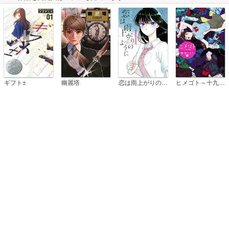
恋は雨上がりのように
ギフト±
幽麗塔
ヒメゴト～十九歳の制服～