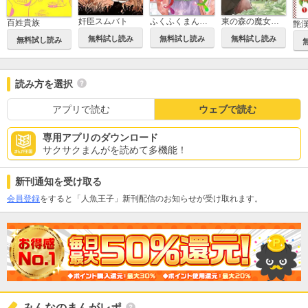
奸臣スムバト
ふくふくまんぷく
東の森の魔女の庭
百姓貴族
艶
無料試し読み
無料試し読み
無料試し読み
無料試し読み
読み方を選択
アプリで読む
ウェブで読む
専用アプリのダウンロード
サクサクまんがを読めて多機能！
新刊通知を受け取る
会員登録
をすると「人魚王子」新刊配信のお知らせが受け取れます。
みんなのまんがレポ