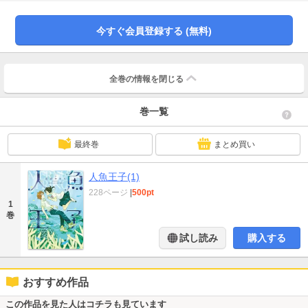
感情をもてあます少女を描いた「アメツキガハラ」、図書館にきた不思議な親
子との交流「ゆきの日」を含む三篇を収録。尾崎かおりが描く、心に沁み入る
傑作短篇集!!
今すぐ会員登録する (無料)
全巻の情報を
閉じる
巻一覧
最終巻
まとめ買い
人魚王子(1)
228ページ
|
500pt
1
巻
試し読み
購入する
おすすめ作品
この作品を見た人はコチラも見ています