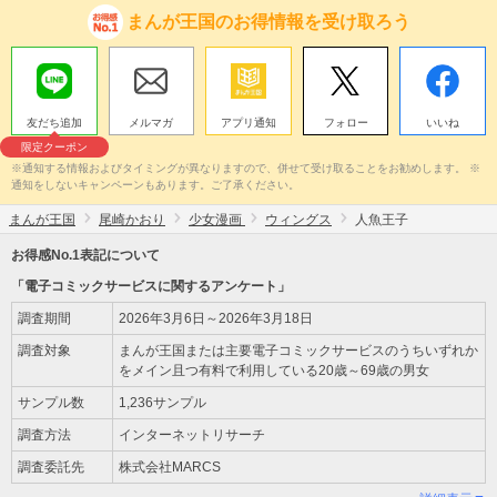
まんが王国のお得情報を受け取ろう
友だち追加
メルマガ
アプリ通知
フォロー
いいね
限定クーポン
※通知する情報およびタイミングが異なりますので、併せて受け取ることをお勧めします。 ※
通知をしないキャンペーンもあります。ご了承ください。
まんが王国
尾崎かおり
少女漫画
ウィングス
人魚王子
お得感No.1表記について
「電子コミックサービスに関するアンケート」
調査期間
2026年3月6日～2026年3月18日
調査対象
まんが王国または主要電子コミックサービスのうちいずれか
をメイン且つ有料で利用している20歳～69歳の男女
サンプル数
1,236サンプル
調査方法
インターネットリサーチ
調査委託先
株式会社MARCS