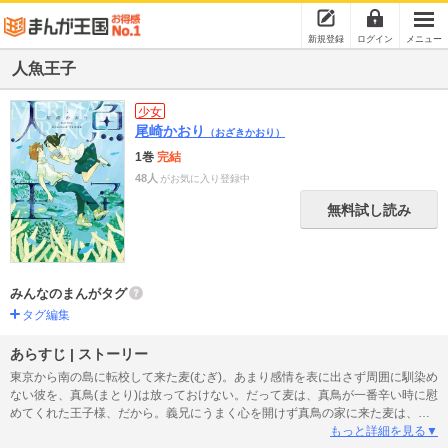
新規登録
ログイン
メニュー
人魚王子
少女
尾崎かおり
（おざきかおり）
1巻
完結
48人
がお気に入り登録中
無料試し読み
みんなのまんがタグ
タグ編集
あらすじ | ストーリー
東京から南の島に転校して来た麦(むぎ)。あまり感情を表に出さず周囲に馴染め
ない彼を、真鳥(まとり)は放っておけない。だって麦は、真鳥が一番辛い時に慰
めてくれた王子様、だから。義兄にうまく心を開けず真鳥の家に来た麦は、お
ばあから願いを叶えてくれるという人魚の噂を聞き……。表題作ほか、複雑な
もっと詳細を見る▼