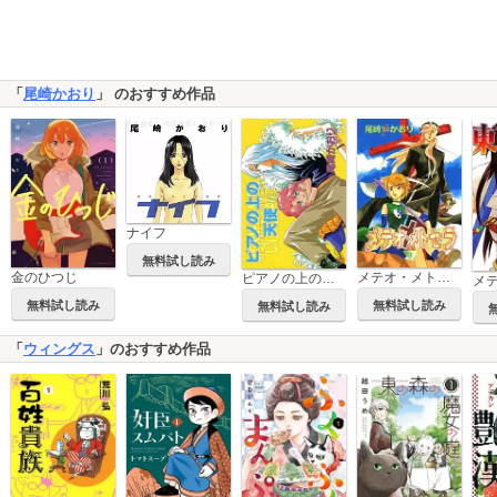
「
尾崎かおり
」 のおすすめ作品
ナイフ
無料試し読み
金のひつじ
メテオ・メトセラ
ピアノの上の天使
無料試し読み
無料試し読み
無料試し読み
「
ウィングス
」のおすすめ作品