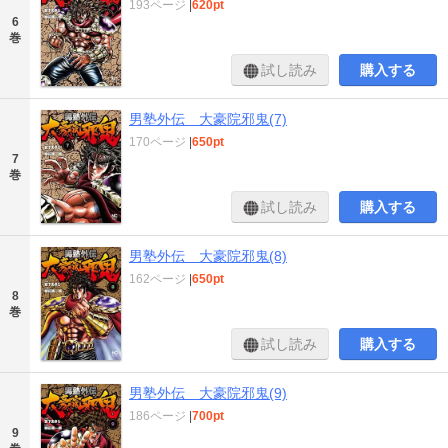
193ページ
|
620pt
6
巻
試し読み
購入する
男塾外伝 大豪院邪鬼(7)
170ページ
|
650pt
7
巻
試し読み
購入する
男塾外伝 大豪院邪鬼(8)
162ページ
|
650pt
8
巻
試し読み
購入する
男塾外伝 大豪院邪鬼(9)
186ページ
|
700pt
9