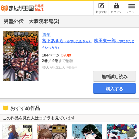
新規登録
ログイン
メニュー
男塾外伝 大豪院邪鬼(2)
青年
宮下あきら
柳田東一郎
（みやしたあきら）
（やなぎだと
ういちろう）
184ページ
|
593pt
2巻
／ 9巻
まで配信
46人
がお気に入り登録中
無料試し読み
購入する
おすすめ作品
この作品を見た人はコチラも見ています