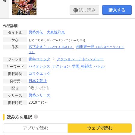
巻
試し読み
購入する
作品詳細
男塾外伝 大豪院邪鬼
タイトル
かな
おとこじゅくがいでんだいごういんじゃき
宮下あきら
柳田東一郎
作家
（みやしたあきら）
（やなぎだとういちろ
う）
青年コミック
アクション・アドベンチャー
ジャンル
バイオレンス
アクション
学園
格闘技
バトル
キーワード
ゴラクエッグ
掲載雑誌
日本文芸社
発行元
9巻
まで配信
配信
男塾シリーズ
シリーズ
2010年代～
掲載時期
読み方を選択
アプリで読む
ウェブで読む