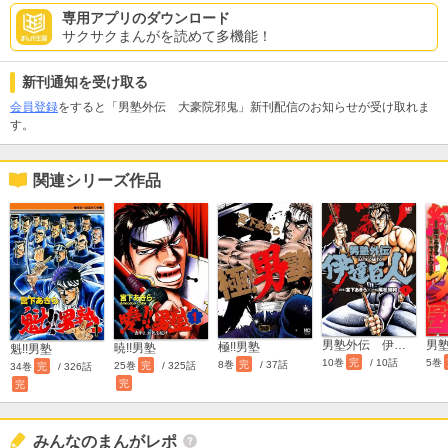
専用アプリのダウンロード
サクサクまんがを読めて多機能！
新刊通知を受け取る
会員登録
をすると「男塾外伝 大豪院邪鬼」新刊配信のお知らせが受け取れま
す。
関連シリーズ作品
男塾外伝 伊達臣人
極!!男塾
暁!!男塾
魁!!男塾
10巻
完
/ 10話
5巻
8巻
完
/ 37話
25巻
完
/ 325話
34巻
完
/ 326話
完
完
みんなのまんがレポ