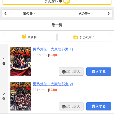
まんがレポ
0件
前の巻へ
次の巻へ
巻一覧
最新刊
まとめ買い
男塾外伝 大豪院邪鬼(1)
192ページ
|
593pt
1
巻
試し読み
購入する
男塾外伝 大豪院邪鬼(2)
184ページ
|
593pt
2
巻
試し読み
購入する