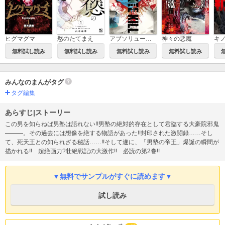
ヒグマグマ
慾のたてまえ
アブソリュートキル
神々の悪魔
無料試し読み
無料試し読み
無料試し読み
無料試し読み
みんなのまんがタグ
タグ編集
あらすじ|ストーリー
この男を知らねば男塾は語れない!!男塾の絶対的存在として君臨する大豪院邪鬼
―――。その過去には想像を絶する物語があった!!封印された激闘録……そし
て、死天王との知られざる秘話……!!そして遂に、「男塾の帝王」爆誕の瞬間が
描かれる!! 超絶画力?壮絶戦記の大激作!! 必読の第2巻!!
▼無料でサンプルがすぐに読めます▼
試し読み