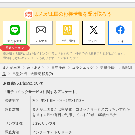
まんが王国のお得情報を受け取ろう
友だち追加
メルマガ
アプリ通知
フォロー
いいね
限定クーポン
※通知する情報およびタイミングが異なりますので、併せて受け取ることをお勧めします。 ※
通知をしないキャンペーンもあります。ご了承ください。
まんが王国
宮下あきら
青年漫画
ゴラクエッグ
男塾外伝 大豪院邪
鬼
男塾外伝 大豪院邪鬼(2)
お得感No.1表記について
「電子コミックサービスに関するアンケート」
調査期間
2026年3月6日～2026年3月18日
調査対象
まんが王国または主要電子コミックサービスのうちいずれか
をメイン且つ有料で利用している20歳～69歳の男女
サンプル数
1,236サンプル
調査方法
インターネットリサーチ