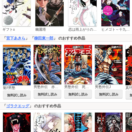
恋は雨上がりのように
ギフト±
幽麗塔
ヒメゴト～十九歳の制服～
「
宮下あきら
」 「
柳田東一郎
」 のおすすめ作品
男塾外伝 赤石剛次
男塾外伝 死天王
男塾外伝J
真!
魁!!男塾
無料試し読み
無料試し読み
無料試し読み
無料試し読み
「
ゴラクエッグ
」 のおすすめ作品