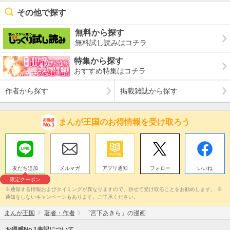
その他で探す
無料から探す
無料試し読みはコチラ
特集から探す
おすすめ特集はコチラ
作者から探す
掲載雑誌から探す
まんが王国のお得情報を受け取ろう
友だち追加
メルマガ
アプリ通知
フォロー
いいね
限定クーポン
※通知する情報およびタイミングが異なりますので、併せて受け取ることをお勧めします。 ※
通知をしないキャンペーンもあります。ご了承ください。
まんが王国
著者・作者
「宮下あきら」の漫画
お得感No.1表記について