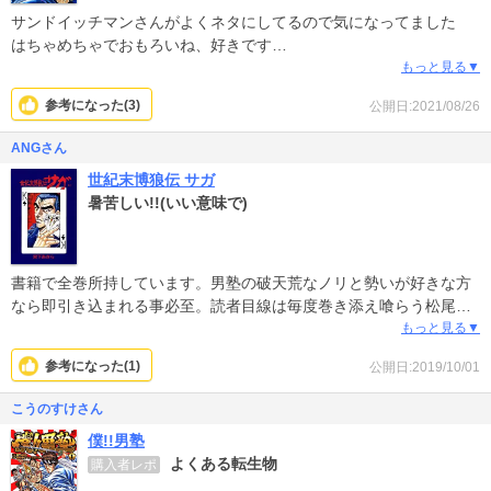
サンドイッチマンさんがよくネタにしてるので気になってました
はちゃめちゃでおもろいね、好きです
課金して続き読みます
もっと見る▼
参考になった(
3
)
公開日:2021/08/26
ANGさん
世紀末博狼伝 サガ
暑苦しい!!(いい意味で)
書籍で全巻所持しています。男塾の破天荒なノリと勢いが好きな方
なら即引き込まれる事必至。読者目線は毎度巻き添え喰らう松尾君
同様、いつの間にか主人公サガに魅せられるでしょう。泥臭く暑苦
もっと見る▼
しく人情噺もてんこ盛りです。
参考になった(
1
)
公開日:2019/10/01
こうのすけさん
僕!!男塾
よくある転生物
購入者レポ