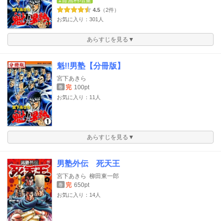
1冊無料増量
4.5
（2件）
お気に入り：301人
あらすじを見る▼
魁!!男塾【分冊版】
宮下あきら
完
100pt
巻
お気に入り：11人
あらすじを見る▼
男塾外伝 死天王
宮下あきら
柳田東一郎
完
650pt
巻
お気に入り：14人