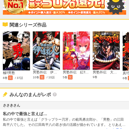
関連シリーズ作品
男塾外伝 伊達臣人
男塾外伝 紅!!女塾
男塾外伝 大豪院邪鬼
極!!男塾
真!
9巻
10巻
完
/ 10話
5巻
完
8巻
完
/ 37話
6巻
みんなのまんがレポ
ささきさん
私の中で最強と言えば…
私の中で最強と言えば「グラップラー刃牙」の範馬勇次郎か、「男塾」の江田
島平八でした。 その江田島平八の若き頃の活躍が描かれています。 とりあえ