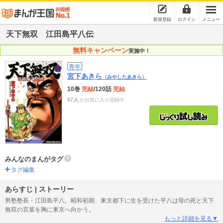
新規登録
ログイン
メニュー
天下無双 江田島平八伝
無料キャンペーン
実施中！
青年
宮下あきら
（みやしたあきら）
10巻
完結
/120話
完結
57人
がお気に入り登録中
みんなのまんがタグ
タグ編集
あらすじ | ストーリー
男塾塾長・江田島平八。昭和初期、東京都下に生を受けた平八は母の死と天下
無双の言葉を胸に東京へ向かう。
もっと詳細を見る▼