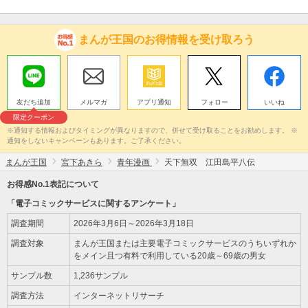
まんが王国のお得情報を受け取ろう
友だち追加
メルマガ
アプリ通知
フォロー
いいね
限定クーポン
※通知する情報およびタイミングが異なりますので、併せて受け取ることをお勧めします。 ※
通知をしないキャンペーンもあります。ご了承ください。
まんが王国
宮下あきら
青年漫画
天下無双 江田島平八伝
お得感No.1表記について
「電子コミックサービスに関するアンケート」
調査期間
2026年3月6日～2026年3月18日
調査対象
まんが王国または主要電子コミックサービスのうちいずれか
をメイン且つ有料で利用している20歳～69歳の男女
サンプル数
1,236サンプル
調査方法
インターネットリサーチ