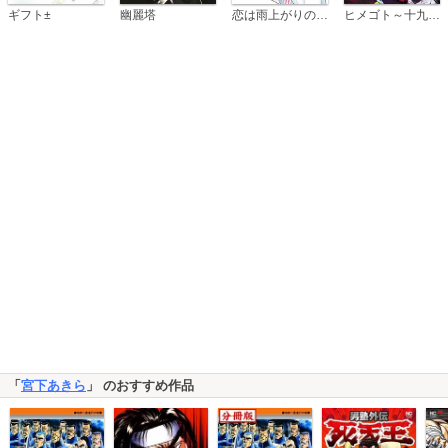
恋は雨上がりのように
ギフト±
幽麗塔
ヒメゴト～十九歳の制服～
「
宮下あきら
」 のおすすめ作品