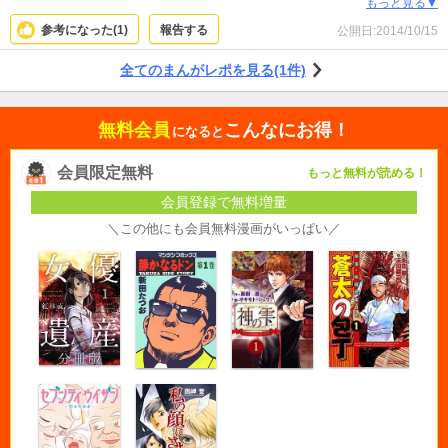
ず、小学校入学初日で退学という男ぶりです。しびれます。 剣桃太郎との運命
もっと見る▼
も知ることができます。 草食系男子なんて呼ばれる現代には、古くさいながら
参考になった(
1
)
報告する
公開日:
2014/10/15
も男くさくて最高です。
全てのまんがレポを見る(1件)
無料会員
こんなにお得！
になると
会員限定無料
もっと無料が読める！
会員登録で無料増量
＼この他にも会員無料漫画がいっぱい／