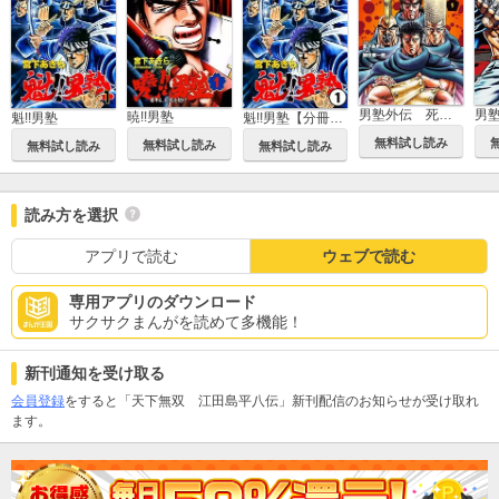
男塾外伝 死天王
男塾
暁!!男塾
魁!!男塾
魁!!男塾【分冊版】
無料試し読み
無料試し読み
無料試し読み
無料試し読み
読み方を選択
アプリで読む
ウェブで読む
専用アプリのダウンロード
サクサクまんがを読めて多機能！
新刊通知を受け取る
会員登録
をすると「天下無双 江田島平八伝」新刊配信のお知らせが受け取れ
ます。