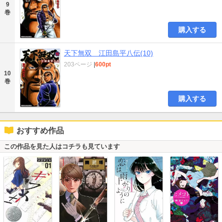
9
巻
購入する
天下無双 江田島平八伝(10)
203ページ
|
600pt
10
巻
購入する
おすすめ作品
この作品を見た人はコチラも見ています