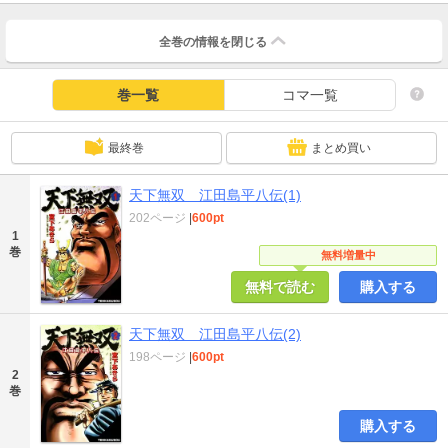
全巻の情報を
閉じる
巻一覧
コマ一覧
最終巻
まとめ買い
天下無双 江田島平八伝(1)
202ページ
|
600pt
1
巻
無料増量中
無料で読む
購入する
天下無双 江田島平八伝(2)
198ページ
|
600pt
2
巻
購入する