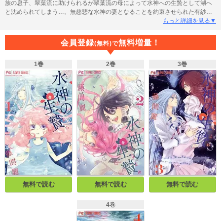
族の息子、翠葉流に助けられるが翠葉流の母によって水神への生贄として湖へ
と沈められてしまう…。無慈悲な水神の妻となることを約束させられた有紗陽
は…！？「こんな幼子とは愚かな」「いいだろう妻にしてやる」少女の数奇な
もっと詳細を見る▼
運命がいま動き出す――。
会員登録
無料増量！
(無料)で
1巻
2巻
3巻
無料で読む
無料で読む
無料で読む
4巻