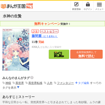
新規登録
ログイン
メニュー
水神の生贄
無料キャンペーン
実施中！
少女
ベストセラー
藤間麗
（とうまれい）
11巻
完結
4356人
がお気に入り登録中
会員登録(無料)して
無料で読む
みんなのまんがタグ
神様
異世界
異世界転移
人外
ファンタジー
タグ編集
すべての
タグを表示
あらすじ | ストーリー
平和な日常から一転、突然異世界へと引き込まれてしまった有紗陽。ムラの豪