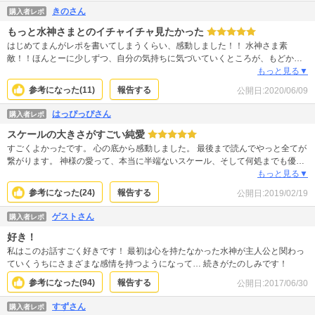
きのさん
購入者レポ
もっと水神さまとのイチャイチャ見たかった
はじめてまんがレポを書いてしまうくらい、感動しました！！ 水神さま素
敵！！ほんとーに少しずつ、自分の気持ちに気づいていくところが、もどかし
くていとおしくて。もう少し二人のイチャイチャ見たかった。。『王の獣』の
もっと見る▼
付録に出てくる水神さまのお話しをから先に読んでしまったのですが、こちら
参考になった(
11
)
報告する
公開日:
2020/06/09
を読破したいま、あちらを再度読んで余韻に浸りたいと思います。 やっぱりS
Ｆものいいなー！と久しぶりに思い出させてくれた良作でした！別世界を味わ
はっぴっぴさん
購入者レポ
える、そして心が洗われる、楽しい時間をありがとうございました！！
スケールの大きさがすごい純愛
すごくよかったです。 心の底から感動しました。 最後まで読んでやっと全てが
繋がります。 神様の愛って、本当に半端ないスケール、そして何処までも優し
くて純粋。本当に真水みたいに透き通っていてきれい。 水神様、すてきです。
もっと見る▼
このお話に巡り会えて本当によかった、と心からと思いました。
参考になった(
24
)
報告する
公開日:
2019/02/19
ゲストさん
購入者レポ
好き！
私はこのお話すごく好きです！ 最初は心を持たなかった水神が主人公と関わっ
ていくうちにさまざまな感情を持つようになって… 続きがたのしみです！
参考になった(
94
)
報告する
公開日:
2017/06/30
すずさん
購入者レポ