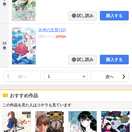
巻
試し読み
購入する
水神の生贄(10)
191ページ
|
440pt
10
巻
試し読み
購入する
前へ
次へ
おすすめ作品
この作品を見た人はコチラも見ています