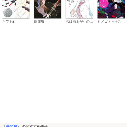
恋は雨上がりのように
ギフト±
幽麗塔
ヒメゴト～十九歳の制服～
「
藤間麗
」 のおすすめ作品