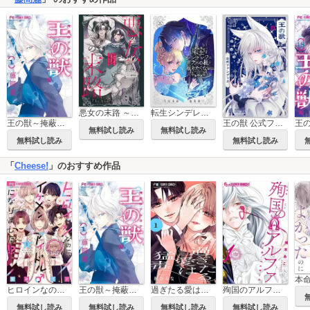
悪女の末路 ～悪役令嬢は究極の愛を手に入れる～アンソロジーコミック
転生シンデレラはガラスの靴を履きたくない ～アンソロジーコミック～
王の獣～掩蔽のアルカナ～
王の獣 公式ファンブック
無料試し読み
無料試し読み
無料試し読み
無料試し読み
「
Cheese!
」のおすすめ作品
ヒロインなのに、イケメンアイドル♂になりました!?
王の獣～掩蔽のアルカナ～
過ぎたる愛は猛毒【マイクロ】
殉国のアルファ～オメガ・ベルサイユ～
無料試し読み
無料試し読み
無料試し読み
無料試し読み