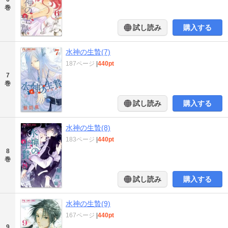
巻
試し読み
購入する
水神の生贄(7)
187ページ
|
440pt
7
巻
試し読み
購入する
水神の生贄(8)
183ページ
|
440pt
8
巻
試し読み
購入する
水神の生贄(9)
167ページ
|
440pt
9