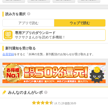
読み方を選択
アプリで読む
ウェブで読む
専用アプリのダウンロード
サクサクまんがを読めて多機能！
新刊通知を受け取る
会員登録
をすると「水神の生贄」新刊配信のお知らせが受け取れます。
みんなのまんがレポ
(
4.7
)
評価数
36
件