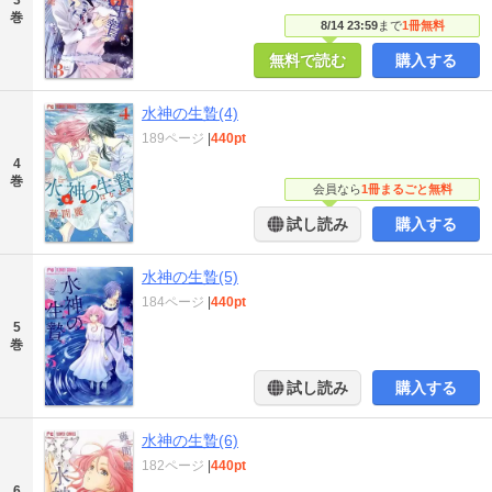
3
巻
8/14 23:59
まで
1冊無料
無料で読む
購入する
水神の生贄(4)
189ページ
|
440pt
4
巻
会員なら
1冊まるごと無料
試し読み
購入する
水神の生贄(5)
184ページ
|
440pt
5
巻
試し読み
購入する
水神の生贄(6)
182ページ
|
440pt
6