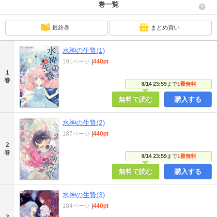
巻一覧
最終巻
まとめ買い
水神の生贄(1)
191ページ
|
440pt
1
巻
8/14 23:59
まで
1冊無料
無料で読む
購入する
水神の生贄(2)
187ページ
|
440pt
2
巻
8/14 23:59
まで
1冊無料
無料で読む
購入する
水神の生贄(3)
184ページ
|
440pt