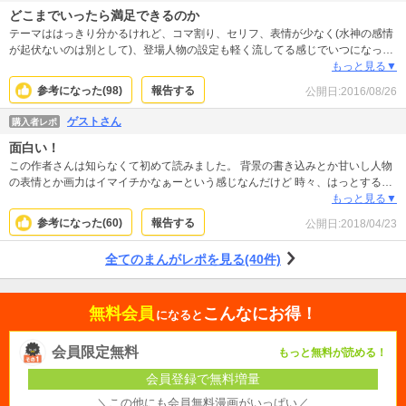
どこまでいったら満足できるのか
テーマははっきり分かるけれど、コマ割り、セリフ、表情が少なく(水神の感情
が起伏ないのは別として)、登場人物の設定も軽く流してる感じでいつになった
ら読んだ満足感がわくのかわかりません。３巻まで読んでなんとなくこれから
もっと見る▼
かなとは感じるけど、長くなりそう！今までが重い話すぎて続きは読まなくて
参考になった(
98
)
報告する
公開日:
2016/08/26
いいかな…
ゲストさん
購入者レポ
面白い！
この作者さんは知らなくて初めて読みました。 背景の書き込みとか甘いし人物
の表情とか画力はイマイチかなぁーという感じなんだけど 時々、はっとするほ
ど良いコマ運びがあったり 映画みたいな素敵なシーンがあって、ついつい続き
もっと見る▼
が気になって読んでしまいました。 完成度の低い粗削りな作品だけど、嫌いじ
参考になった(
60
)
報告する
公開日:
2018/04/23
ゃないです。続巻の刊行が楽しみです
全てのまんがレポを見る(40件)
無料会員
こんなにお得！
になると
会員限定無料
もっと無料が読める！
会員登録で無料増量
＼この他にも会員無料漫画がいっぱい／