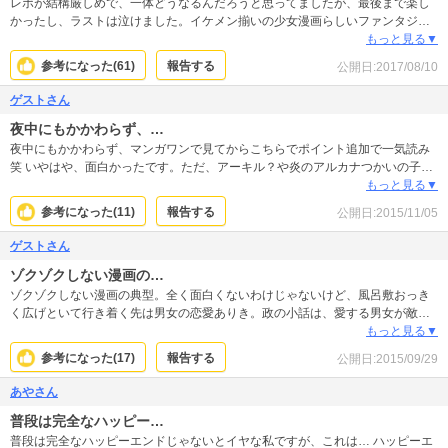
レポが結構厳しめで、一体どうなるんだろうと思ってましたが、最後まで楽し
かったし、ラストは泣けました。イケメン揃いの少女漫画らしいファンタジー
です。小難しいのが退屈に感じる人には最適かなと思います。
もっと見る▼
参考になった(
61
)
報告する
公開日:
2017/08/10
ゲストさん
夜中にもかかわらず、…
夜中にもかかわらず、マンガワンで見てからこちらでポイント追加で一気読み
笑 いやはや、面白かったです。ただ、アーキル？や炎のアルカナつかいの子は
もっと掘り下げて描いて欲しかったですね、そうしたらかなり長編になるかも
もっと見る▼
しれないけれど、12-13巻までがかなり駆け足だったように思います。そして今
参考になった(
11
)
報告する
公開日:
2015/11/05
まで準主役であるロキを微妙なラストで終わらせたのはとても残念でした。準
主役の地位が揺らぐ感じで。ぼんやりとなんだかスッキリしない終わり。どう
ゲストさん
せならハッキリ色々とさせて欲しかったし、大事な立場のロキの部分の掘り下
ゾクゾクしない漫画の…
げ感が足りなすぎます。せっかく面白いシナリオなのに、本当にそれだけにつ
きます。 やはりファンタジー物は渡瀬悠宇を超越できませんね。
ゾクゾクしない漫画の典型。全く面白くないわけじゃないけど、風呂敷おっき
く広げといて行き着く先は男女の恋愛ありき。政の小話は、愛する男女が敵対
する描写でしかなく頭脳プレーのゾクゾク感はありません。
もっと見る▼
参考になった(
17
)
報告する
公開日:
2015/09/29
あやさん
普段は完全なハッピー…
普段は完全なハッピーエンドじゃないとイヤな私ですが、これは… ハッピーエ