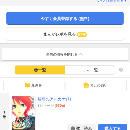
（おれ）の所有物だ」形だけの婚姻となるはずが、ナカバの「ある力」のせい
もっと詳細を見る▼
で、従者とも引き離され、無理矢理に…？ロマンスファンタジー!!「口のきき方
に気をつけろ お前の首をはねることなど造作もない」
今すぐ会員登録する (無料)
まんがレポを見る
57件
全巻の情報を
閉じる
巻一覧
コマ一覧
最終巻
まとめ買い
黎明のアルカナ(1)
186ページ
|
530pt
1
巻
試し読み
購入する