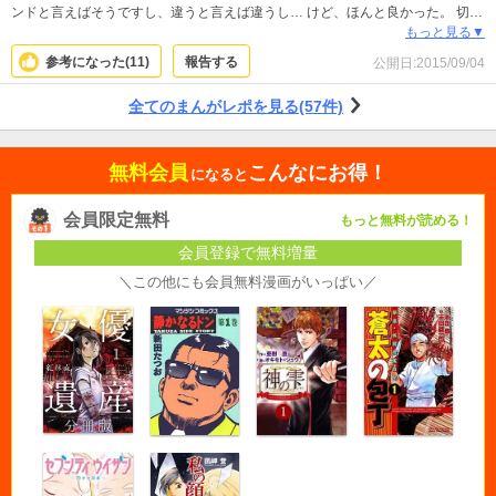
ンドと言えばそうですし、違うと言えば違うし… けど、ほんと良かった。 切な
過ぎるし、きゅーん！！とするし… もう、最後は泣く… まさかの展開…(T_T)
もっと見る▼
読み終わった次の日は、仕事中まで 色んなシーンを思い出して切なくなりまし
参考になった(
11
)
報告する
公開日:
2015/09/04
た！（笑）
全てのまんがレポを見る(57件)
無料会員
こんなにお得！
になると
会員限定無料
もっと無料が読める！
会員登録で無料増量
＼この他にも会員無料漫画がいっぱい／