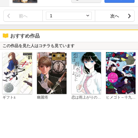
前へ
次へ
おすすめ作品
この作品を見た人はコチラも見ています
恋は雨上がりのように
ギフト±
幽麗塔
ヒメゴト～十九歳の制服～