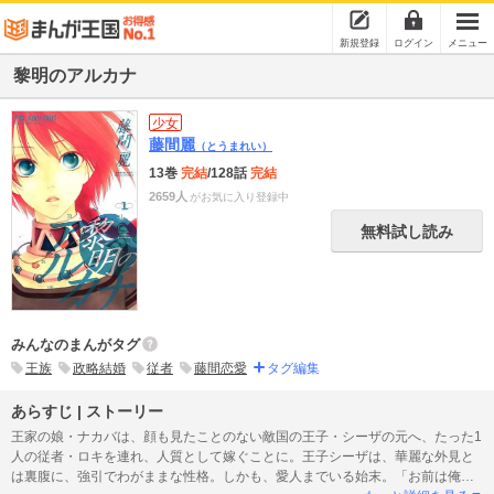
新規登録
ログイン
メニュー
黎明のアルカナ
少女
藤間麗
（とうまれい）
13巻
完結
/128話
完結
2659人
がお気に入り登録中
無料試し読み
みんなのまんがタグ
王族
政略結婚
従者
藤間恋愛
タグ編集
あらすじ | ストーリー
王家の娘・ナカバは、顔も見たことのない敵国の王子・シーザの元へ、たった1
人の従者・ロキを連れ、人質として嫁ぐことに。王子シーザは、華麗な外見と
は裏腹に、強引でわがままな性格。しかも、愛人までいる始末。「お前は俺