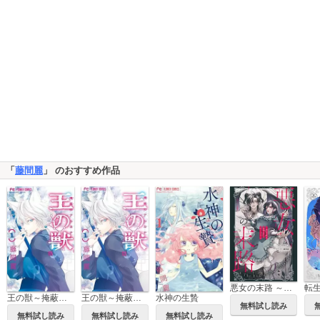
「
藤間麗
」 のおすすめ作品
悪女の末路 ～悪役令嬢は究極の愛を手に入れる～アンソロジーコミック
王の獣～掩蔽のアルカナ～
王の獣～掩蔽のアルカナ～【マイクロ】
水神の生贄
無料試し読み
無料試し読み
無料試し読み
無料試し読み