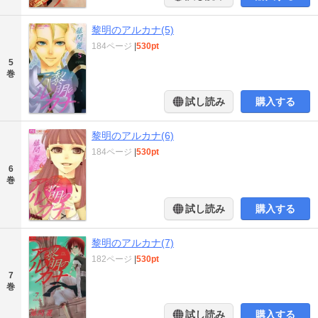
黎明のアルカナ(5)
184ページ
|
530pt
5
巻
試し読み
購入する
黎明のアルカナ(6)
184ページ
|
530pt
6
巻
試し読み
購入する
黎明のアルカナ(7)
182ページ
|
530pt
7
巻
試し読み
購入する