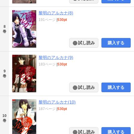
黎明のアルカナ(8)
191ページ
|
530pt
8
巻
試し読み
購入する
黎明のアルカナ(9)
183ページ
|
530pt
9
巻
試し読み
購入する
黎明のアルカナ(10)
187ページ
|
530pt
10
巻
試し読み
購入する