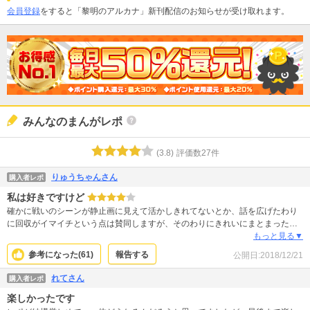
会員登録
をすると「黎明のアルカナ」新刊配信のお知らせが受け取れます。
みんなのまんがレポ
(
3.8
)
評価数
27
件
りゅうちゃんさん
購入者レポ
私は好きですけど
確かに戦いのシーンが静止画に見えて活かしきれてないとか、話を広げたわり
に回収がイマイチという点は賛同しますが、そのわりにきれいにまとまった感
じで私は満足してます。 多分、キャラとか話の筋自体はしっかりしてるのだと
もっと見る▼
思います。 私も最終巻は結構泣けましたし、とってもよかったです。 他の方の
参考になった(
61
)
報告する
公開日:
2018/12/21
酷評は気にせずに、気になる方は読んでみてはいかがでしょうか。 少なくとも
私は最終巻まで購入して全く後悔していません(*^^*)
れてさん
購入者レポ
楽しかったです