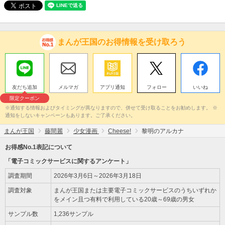
まんが王国のお得情報を受け取ろう
友だち追加
メルマガ
アプリ通知
フォロー
いいね
限定クーポン
※通知する情報およびタイミングが異なりますので、併せて受け取ることをお勧めします。 ※
通知をしないキャンペーンもあります。ご了承ください。
まんが王国
藤間麗
少女漫画
Cheese!
黎明のアルカナ
お得感No.1表記について
「電子コミックサービスに関するアンケート」
調査期間
2026年3月6日～2026年3月18日
調査対象
まんが王国または主要電子コミックサービスのうちいずれか
をメイン且つ有料で利用している20歳～69歳の男女
サンプル数
1,236サンプル