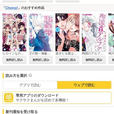
「
Cheese!
」のおすすめ作品
ヒロインなのに、イケメンアイドル♂になりました!?
王の獣～掩蔽のアルカナ～
過ぎたる愛は猛毒【マイクロ】
殉国のアルファ～オメガ・ベルサイユ～
無料試し読み
無料試し読み
無料試し読み
無料試し読み
読み方を選択
アプリで読む
ウェブで読む
専用アプリのダウンロード
サクサクまんがを読めて多機能！
新刊通知を受け取る