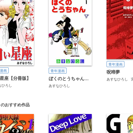
青年漫画
漫画
青年漫画
呪啼夢
星座【分冊版】
ぼくのとうちゃん【分冊版】
あすなひろし
なひろし
あすなひろし
」のおすすめ作品