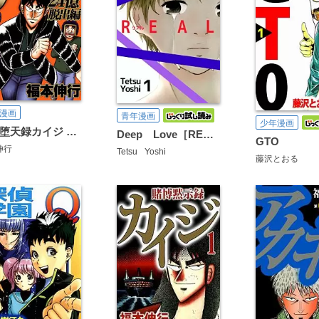
漫画
青年漫画
少年漫画
賭博堕天録カイジ 24億脱出編
Deep Love［REAL]
GTO
伸行
Tetsu
Yoshi
藤沢とおる