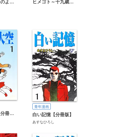
恋は雨上がりのように
ヒメゴト～十九歳の制服～
青年漫画
サムの大空【分冊版】
白い記憶【分冊版】
あすなひろし