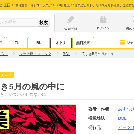
が王国！
無料漫画・電子コミックが10,000冊以上！1冊丸ごと無料、期間限定無料漫画、完結作
ログイン
会員登録
初め
ジャ
年
TL
BL
オトナ
無料漫画
ひろし
少年漫画・コミック
BGL
美しき5月の風の中に
コミック
き5月の風の中に
きごがつのかぜのなかに
著者・作者
あすな
掲載雑誌
BGL
発行元
ビーグ