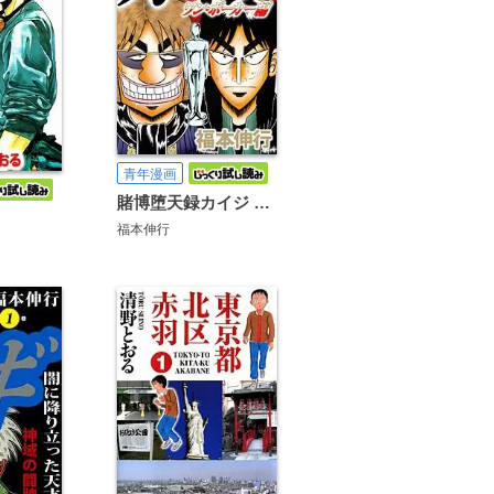
青年漫画
賭博堕天録カイジ ワン・ポーカー編
福本伸行