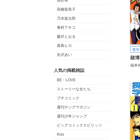
高野苺
高橋留美子
乃木坂太郎
東村アキコ
藤沢とおる
真島ヒロ
青年
矢沢あい
福本
人気の掲載雑誌
BE・LOVE
ストーリーな女たち
プチコミック
週刊ヤングマガジン
週刊少年ジャンプ
ビッグコミックスピリッツ
Kiss