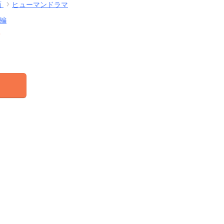
画
ヒューマンドラマ
編
結