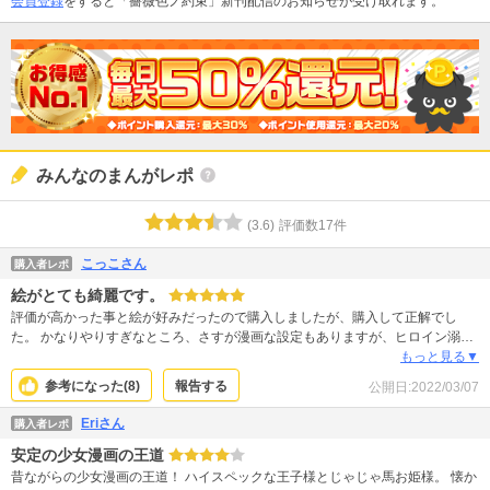
会員登録
をすると「薔薇色ノ約束」新刊配信のお知らせが受け取れます。
みんなのまんがレポ
(
3.6
)
評価数
17
件
こっこさん
購入者レポ
絵がとても綺麗です。
評価が高かった事と絵が好みだったので購入しましたが、購入して正解でし
た。 かなりやりすぎなところ、さすが漫画な設定もありますが、ヒロイン溺愛
ヒーローで満足です。これからも楽しみにしています。 絵がとても綺麗でそれ
もっと見る▼
だけでも楽しめます。
参考になった(
8
)
報告する
公開日:
2022/03/07
Eriさん
購入者レポ
安定の少女漫画の王道
昔ながらの少女漫画の王道！ ハイスペックな王子様とじゃじゃ馬お姫様。 懐か