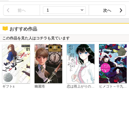
前へ
次へ
おすすめ作品
この作品を見た人はコチラも見ています
恋は雨上がりのように
ギフト±
幽麗塔
ヒメゴト～十九歳の制服～