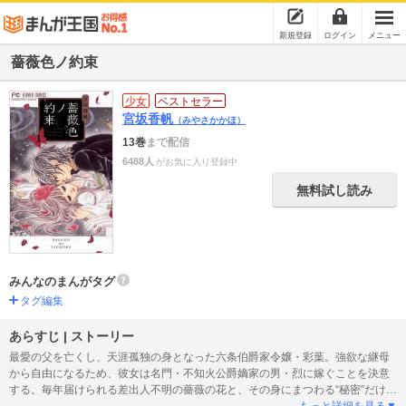
新規登録
ログイン
メニュー
薔薇色ノ約束
少女
ベストセラー
宮坂香帆
（みやさかかほ）
13巻
まで配信
6488人
がお気に入り登録中
無料試し読み
みんなのまんがタグ
タグ編集
あらすじ | ストーリー
最愛の父を亡くし、天涯孤独の身となった六条伯爵家令嬢・彩葉。強欲な継母
から自由になるため、彼女は名門・不知火公爵嫡家の男・烈に嫁ぐことを決意
する。毎年届けられる差出人不明の薔薇の花と、その身にまつわる“秘密”だけを
抱えて。「逃げるなよ、お姫様？」不遜で謎めいた態度の烈と、ぶつかり合う
もっと詳細を見る▼