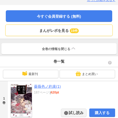
彩葉。だけど、なぜ？その瞳に見つめられると、何も考えられない、抗えない
――少女の“秘密”と失くした記憶を、一輪の薔薇が繋ぐ――宮坂香帆、新境地！
ノスタルジック・ラブロマンスがここに開幕！
今すぐ会員登録する (無料)
まんがレポを見る
19件
全巻の情報を
閉じる
巻一覧
最新刊
まとめ買い
薔薇色ノ約束(1)
187ページ
|
420pt
1
巻
試し読み
購入する