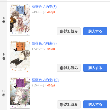
薔薇色ノ約束(8)
243ページ
|
440pt
8
巻
試し読み
購入する
薔薇色ノ約束(9)
173ページ
|
440pt
9
巻
試し読み
購入する
薔薇色ノ約束(10)
215ページ
|
460pt
10
巻
試し読み
購入する