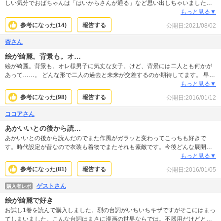
しい気分でおばちゃんは「はいからさんが通る」など思い出しちゃいました
（笑） ヒロインも美形なのに変顔多めのドジキャラ、王子様はそんなドジも愛
もっと見る▼
するもはや物好きキャラな所など、飽きさせない王道セオリー効いてます！ 少
参考になった(
14
)
報告する
公開日:
2021/08/02
女漫画っていいですよねーって言いたくなる作品
杏さん
絵が綺麗。背景も。オ…
絵が綺麗。背景も。オレ様男子に気丈な女子。けど、背景には二人とも何かが
あって……。 どんな形で二人の過去と未来が交差するのか期待してます。 早く
二巻読みたいです。
もっと見る▼
参考になった(
98
)
報告する
公開日:
2016/01/12
ココアさん
あかいいとの後から読…
あかいいとの後から読んだのでまた作風がガラッと変わってこっちも好きで
す。時代設定が昔なので衣装も着物でまたそれも素敵です。今後どんな展開に
なっていくのか楽しみです！
もっと見る▼
参考になった(
81
)
報告する
公開日:
2016/01/05
ゲストさん
購入者レポ
絵が綺麗で好き
お試し1巻を読んで購入しました。烈の台詞がいちいちキザですがそこにはまっ
てしまいました。こんな台詞はまさに漫画の世界ならでは。不器用だけどとて