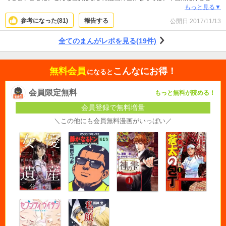
も優しい。こらからの展開が楽しみです。
もっと見る▼
参考になった(
81
)
報告する
公開日:
2017/11/13
全てのまんがレポを見る(19件)
無料会員
こんなにお得！
になると
会員限定無料
もっと無料が読める！
会員登録で無料増量
＼この他にも会員無料漫画がいっぱい／