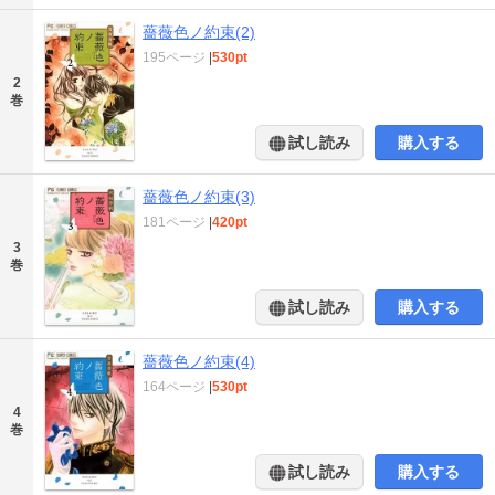
薔薇色ノ約束(2)
195ページ
|
530pt
2
巻
試し読み
購入する
薔薇色ノ約束(3)
181ページ
|
420pt
3
巻
試し読み
購入する
薔薇色ノ約束(4)
164ページ
|
530pt
4
巻
試し読み
購入する