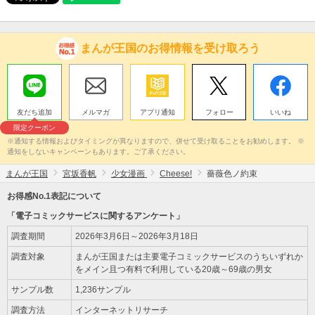
まんが王国のお得情報を受け取ろう
友だち追加
メルマガ
アプリ通知
フォロー
いいね
限定クーポン
※通知する情報およびタイミングが異なりますので、併せて受け取ることをお勧めします。 ※
通知をしないキャンペーンもあります。ご了承ください。
まんが王国
宮坂香帆
少女漫画
Cheese!
薔薇色ノ約束
お得感No.1表記について
「電子コミックサービスに関するアンケート」
調査期間
2026年3月6日～2026年3月18日
調査対象
まんが王国または主要電子コミックサービスのうちいずれか
をメイン且つ有料で利用している20歳～69歳の男女
サンプル数
1,236サンプル
調査方法
インターネットリサーチ