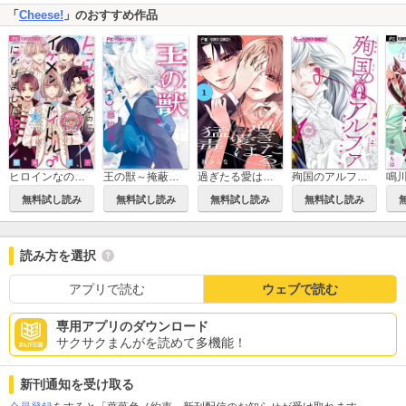
「
Cheese!
」のおすすめ作品
ヒロインなのに、イケメンアイドル♂になりました!?
王の獣～掩蔽のアルカナ～
過ぎたる愛は猛毒【マイクロ】
殉国のアルファ～オメガ・ベルサイユ～
無料試し読み
無料試し読み
無料試し読み
無料試し読み
読み方を選択
アプリで読む
ウェブで読む
専用アプリのダウンロード
サクサクまんがを読めて多機能！
新刊通知を受け取る