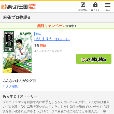
新規登録
ログイン
メニュー
麻雀プロ物語B
無料キャンペーン
実施中！
青年
ほんまりう
（ほんまりう）
3巻
完結
3人
がお気に入り登録中
みんなのまんがタグ
タグ編集
あらすじ | ストーリー
プロカメラマンを目指す為に助手をしながら働いていた村社。そんな彼は麻雀
のプロ試験も受け二兎を追い始めていた。しかし助手を務めていた先生から謹
慎を言い渡されたのをきっかけに、プロ麻雀の道に進むことを選んだ。一瞬の