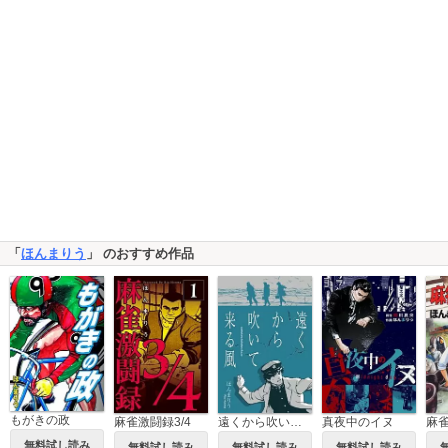
「
ほんまりう
」 のおすすめ作品
もがきの政
麻雀激闘録3/4
遠くから吹いてくる風
真夜中のイヌ
麻
無料試し読み
無料試し読み
無料試し読み
無料試し読み