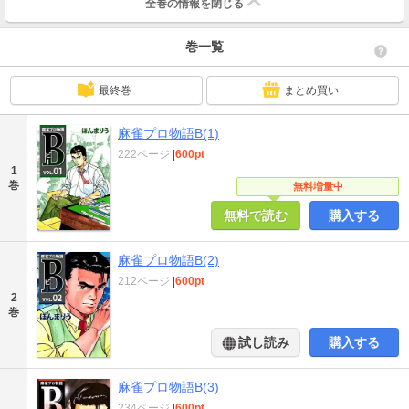
全巻の情報を
閉じる
巻一覧
最終巻
まとめ買い
麻雀プロ物語B(1)
222ページ
|
600pt
1
巻
無料増量中
無料で読む
購入する
麻雀プロ物語B(2)
212ページ
|
600pt
2
巻
試し読み
購入する
麻雀プロ物語B(3)
234ページ
|
600pt