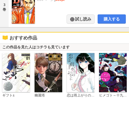
3
巻
試し読み
購入する
おすすめ作品
この作品を見た人はコチラも見ています
恋は雨上がりのように
ギフト±
幽麗塔
ヒメゴト～十九歳の制服～