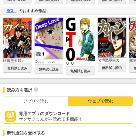
「
BGL
」のおすすめ作品
賭博黙示録カイジ
賭博堕天録カイジ 24億脱出編
Deep Love［REAL]
GTO
無料試し読み
無料試し読み
無料試し読み
無料試し読み
読み方を選択
アプリで読む
ウェブで読む
専用アプリのダウンロード
サクサクまんがを読めて多機能！
新刊通知を受け取る