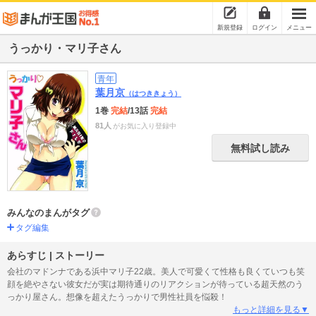
新規登録
ログイン
メニュー
うっかり・マリ子さん
青年
葉月京
（はつききょう）
1巻
完結
/13話
完結
81人
がお気に入り登録中
無料試し読み
みんなのまんがタグ
タグ編集
あらすじ | ストーリー
会社のマドンナである浜中マリ子22歳。美人で可愛くて性格も良くていつも笑
顔を絶やさない彼女だが実は期待通りのリアクションが待っている超天然のう
っかり屋さん。想像を超えたうっかりで男性社員を悩殺！
もっと詳細を見る▼