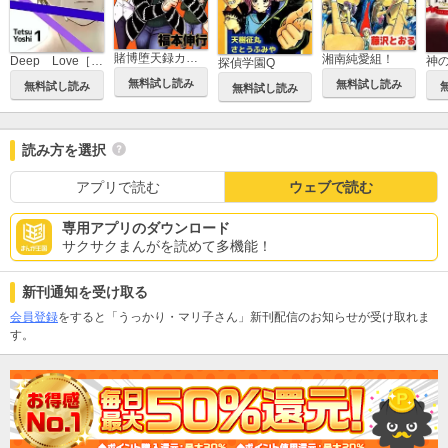
賭博堕天録カイジ 24億脱出編
湘南純愛組！
Deep Love［REAL]
神
探偵学園Q
無料試し読み
無料試し読み
無料試し読み
無料試し読み
読み方を選択
アプリで読む
ウェブで読む
専用アプリのダウンロード
サクサクまんがを読めて多機能！
新刊通知を受け取る
会員登録
をすると「うっかり・マリ子さん」新刊配信のお知らせが受け取れま
す。