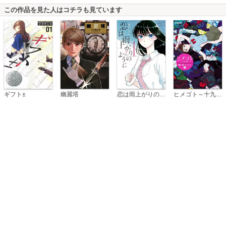
この作品を見た人はコチラも見ています
恋は雨上がりのように
ギフト±
幽麗塔
ヒメゴト～十九歳の制服～