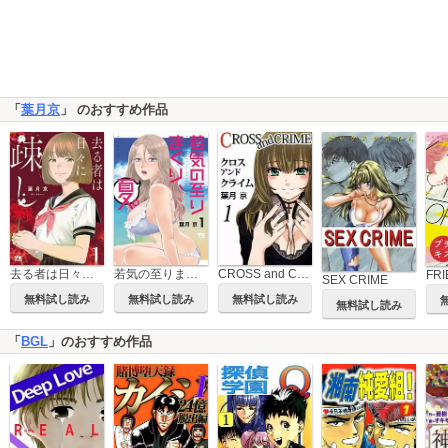
「
葉月京
」 のおすすめ作品
CROSS and CRIME
去る者は日々に疎し
若気の至りまくり、夏。
SEX CRIME
無料試し読み
無料試し読み
無料試し読み
無料試し読み
「
BGL
」のおすすめ作品