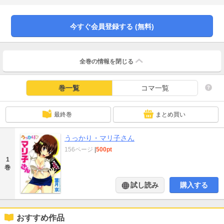
今すぐ会員登録する (無料)
全巻の情報を
閉じる
巻一覧
コマ一覧
最終巻
まとめ買い
うっかり・マリ子さん
156ページ
|
500pt
1
巻
試し読み
購入する
おすすめ作品