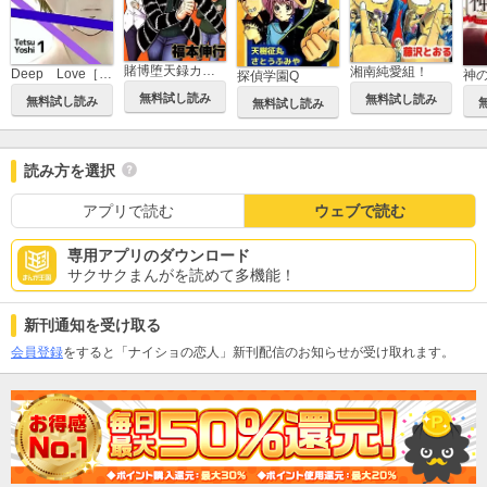
賭博堕天録カイジ 24億脱出編
湘南純愛組！
Deep Love［REAL]
神
探偵学園Q
無料試し読み
無料試し読み
無料試し読み
無料試し読み
読み方を選択
アプリで読む
ウェブで読む
専用アプリのダウンロード
サクサクまんがを読めて多機能！
新刊通知を受け取る
会員登録
をすると「ナイショの恋人」新刊配信のお知らせが受け取れます。