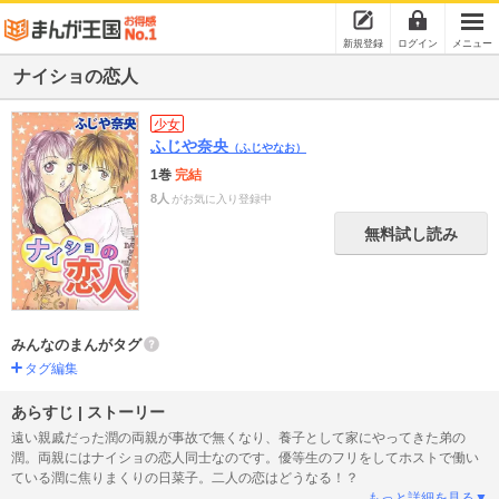
新規登録
ログイン
メニュー
ナイショの恋人
少女
ふじや奈央
（ふじやなお）
1巻
完結
8人
がお気に入り登録中
無料試し読み
みんなのまんがタグ
タグ編集
あらすじ | ストーリー
遠い親戚だった潤の両親が事故で無くなり、養子として家にやってきた弟の
潤。両親にはナイショの恋人同士なのです。優等生のフリをしてホストで働い
ている潤に焦りまくりの日菜子。二人の恋はどうなる！？
もっと詳細を見る▼