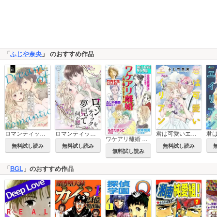
「
ふじや奈央
」 のおすすめ作品
ロマンティックを夢見て何が悪い
ロマンティックを夢見て何が悪い【描き下ろしおまけ付き特装版】
君は可愛いエイリアン 分冊版
ワケアリ離婚 ～夫と他人になりました
無料試し読み
無料試し読み
無料試し読み
無料試し読み
「
BGL
」のおすすめ作品