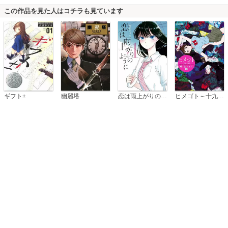
この作品を見た人はコチラも見ています
恋は雨上がりのように
ギフト±
幽麗塔
ヒメゴト～十九歳の制服～