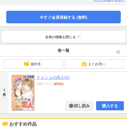
今すぐ会員登録する (無料)
全巻の情報を
閉じる
巻一覧
最終巻
まとめ買い
ナイショの恋人(1)
166ページ
|
450pt
1
巻
試し読み
購入する
おすすめ作品