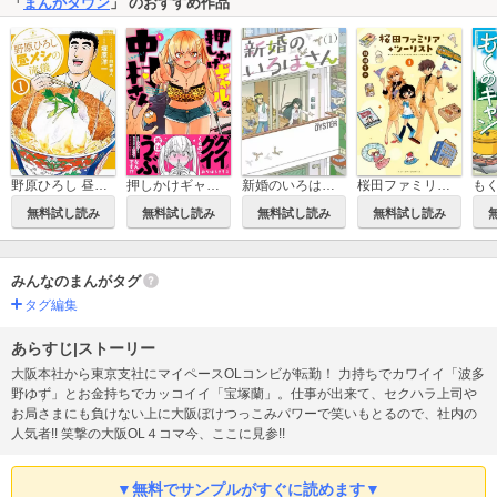
「
まんがタウン
」 のおすすめ作品
新婚のいろはさん
桜田ファミリア◆ツーリスト
野原ひろし 昼メシの流儀
押しかけギャルの中村さん 【電子コミック限定特典付き】
無料試し読み
無料試し読み
無料試し読み
無料試し読み
みんなのまんがタグ
タグ編集
あらすじ|ストーリー
大阪本社から東京支社にマイペースOLコンビが転勤！ 力持ちでカワイイ「波多
野ゆず」とお金持ちでカッコイイ「宝塚蘭」。仕事が出来て、セクハラ上司や
お局さまにも負けない上に大阪ぼけつっこみパワーで笑いもとるので、社内の
人気者!! 笑撃の大阪OL４コマ今、ここに見参!!
▼無料でサンプルがすぐに読めます▼