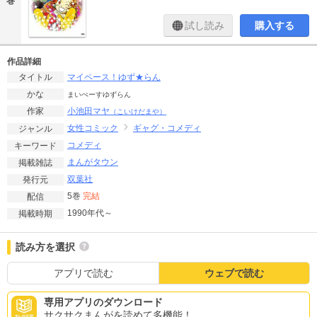
巻
試し読み
購入する
作品詳細
マイペース！ゆず★らん
タイトル
かな
まいぺーすゆずらん
小池田マヤ
作家
（こいけだまや）
女性コミック
ギャグ・コメディ
ジャンル
コメディ
キーワード
まんがタウン
掲載雑誌
双葉社
発行元
5巻
完結
配信
1990年代～
掲載時期
読み方を選択
アプリで読む
ウェブで読む
専用アプリのダウンロード
サクサクまんがを読めて多機能！