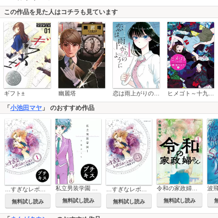
この作品を見た人はコチラも見ています
恋は雨上がりのように
ギフト±
幽麗塔
ヒメゴト～十九歳の制服～
「
小池田マヤ
」 のおすすめ作品
私立男装学園 プチキス
令和の家政婦さん
…すぎなレボリューション プチキス
…すぎなレボリューション
無料試し読み
無料試し読み
無料試し読み
無料試し読み