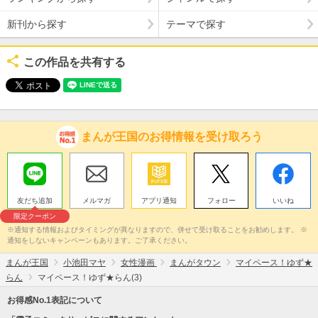
新刊から探す
テーマで探す
この作品を共有する
まんが王国のお得情報を受け取ろう
友だち追加
メルマガ
アプリ通知
フォロー
いいね
限定クーポン
※通知する情報およびタイミングが異なりますので、併せて受け取ることをお勧めします。 ※
通知をしないキャンペーンもあります。ご了承ください。
まんが王国
小池田マヤ
女性漫画
まんがタウン
マイペース！ゆず★
らん
マイペース！ゆず★らん(3)
お得感No.1表記について