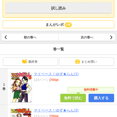
試し読み
まんがレポ
1件
前の巻へ
次の巻へ
巻一覧
最終巻
まとめ買い
マイペース！ゆず★らん(1)
123ページ
|
700pt
1
巻
無料増量中
無料で読む
購入する
マイペース！ゆず★らん(2)
123ページ
|
700pt