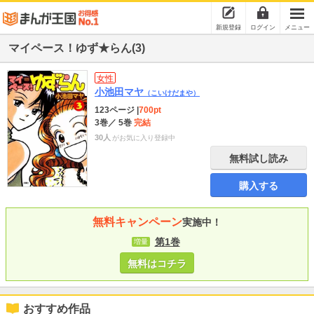
新規登録
ログイン
メニュー
マイペース！ゆず★らん(3)
女性
小池田マヤ
（こいけだまや）
123ページ
|
700pt
3巻
／ 5巻
完結
30人
がお気に入り登録中
無料試し読み
購入する
無料キャンペーン
実施中！
第1巻
増量
無料はコチラ
おすすめ作品