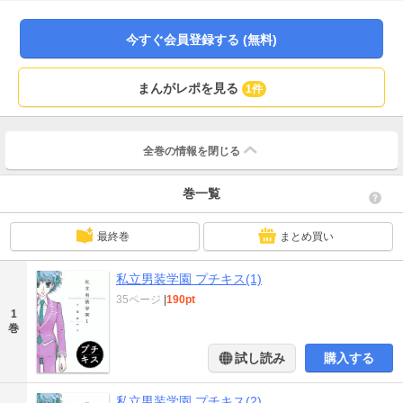
がプチキスに登場！
今すぐ会員登録する (無料)
まんがレポを見る
1件
全巻の情報を
閉じる
巻一覧
最終巻
まとめ買い
私立男装学園 プチキス(1)
35ページ
|
190pt
1
巻
試し読み
購入する
私立男装学園 プチキス(2)