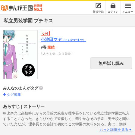
新規登録
ログイン
メニュー
私立男装学園 プチキス
女性
小池田マヤ
（こいけだまや）
9巻
完結
4人
がお気に入り登録中
無料試し読み
みんなのまんがタグ
タグ編集
あらすじ | ストーリー
朝比奈光は高校時代からの母親の親友が理事長をしている私立壇創学園に転入
することになった。きらびやかで皆優しく、華やかなその学園。男子校と聞い
ていた光だが、理事長との会話で初めてこの学園の意味を知る。実は、教師も
生徒も男装しているけれど実は全員女性という学園なのだ。そこに男ひとりで
もっと詳細を見る▼
転入した光は初日から…!? 電子コミック「MiChao！」で連載していた衝撃作