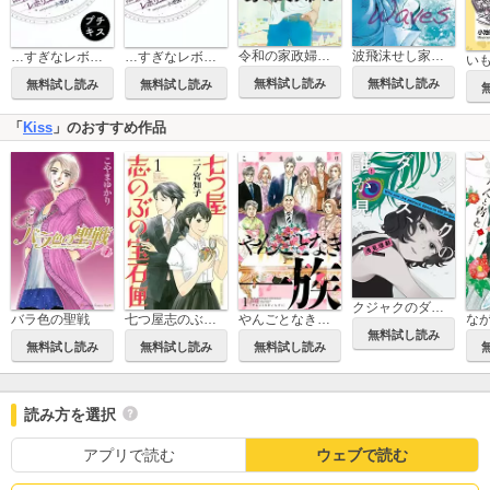
令和の家政婦さん
波飛沫せし家政婦さん
…すぎなレボリューション プチキス
…すぎなレボリューション
無料試し読み
無料試し読み
無料試し読み
無料試し読み
「
Kiss
」のおすすめ作品
クジャクのダンス、誰が見た？
バラ色の聖戦
七つ屋志のぶの宝石匣
やんごとなき一族
無料試し読み
無料試し読み
無料試し読み
無料試し読み
読み方を選択
アプリで読む
ウェブで読む