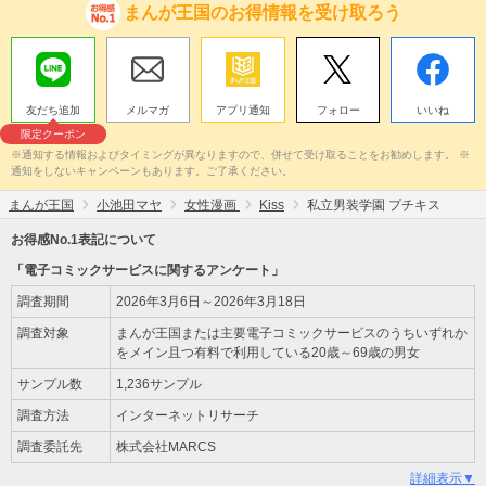
まんが王国のお得情報を受け取ろう
友だち追加
メルマガ
アプリ通知
フォロー
いいね
限定クーポン
※通知する情報およびタイミングが異なりますので、併せて受け取ることをお勧めします。 ※
通知をしないキャンペーンもあります。ご了承ください。
まんが王国
小池田マヤ
女性漫画
Kiss
私立男装学園 プチキス
お得感No.1表記について
「電子コミックサービスに関するアンケート」
調査期間
2026年3月6日～2026年3月18日
調査対象
まんが王国または主要電子コミックサービスのうちいずれか
をメイン且つ有料で利用している20歳～69歳の男女
サンプル数
1,236サンプル
調査方法
インターネットリサーチ
調査委託先
株式会社MARCS
詳細表示▼