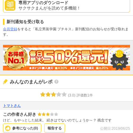
専用アプリのダウンロード
サクサクまんがを読めて多機能！
新刊通知を受け取る
会員登録
をすると「私立男装学園 プチキス」新刊配信のお知らせが受け取れま
す。
みんなのまんがレポ
(
3.0
)
評価数
1
件
トマトさん
この作者さん好き
けど、もやっとした結末。 続きはでないのでしょうか～？ 残念です
参考になった(
0
)
報告する
公開日:
2019/06/25