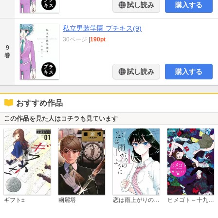
試し読み
購入する
私立男装学園 プチキス(9)
30ページ
|
190pt
9
巻
試し読み
購入する
おすすめ作品
この作品を見た人はコチラも見ています
恋は雨上がりのように
ギフト±
幽麗塔
ヒメゴト～十九歳の制服～