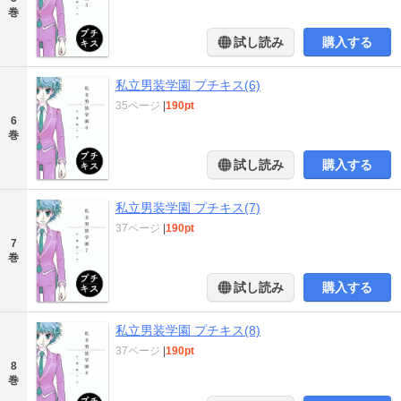
巻
試し読み
購入する
私立男装学園 プチキス(6)
35ページ
|
190pt
6
巻
試し読み
購入する
私立男装学園 プチキス(7)
37ページ
|
190pt
7
巻
試し読み
購入する
私立男装学園 プチキス(8)
37ページ
|
190pt
8
巻