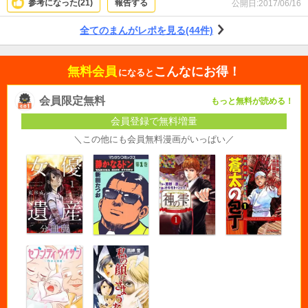
参考になった(
21
)
報告する
公開日:
2017/06/16
全てのまんがレポを見る(44件)
無料会員
こんなにお得！
になると
会員限定無料
もっと無料が読める！
会員登録で無料増量
＼この他にも会員無料漫画がいっぱい／