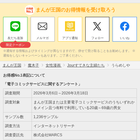
まんが王国のお得情報を受け取ろう
友だち追加
メルマガ
アプリ通知
フォロー
いいね
限定クーポン
※通知する情報およびタイミングが異なりますので、併せて受け取ることをお勧めします。 ※
通知をしないキャンペーンもあります。ご了承ください。
まんが王国
魔木子
女性漫画
Jourすてきな主婦たち
うらめしや
お得感No.1表記について
「電子コミックサービスに関するアンケート」
調査期間
2026年3月6日～2026年3月18日
調査対象
まんが王国または主要電子コミックサービスのうちいずれか
をメイン且つ有料で利用している20歳～69歳の男女
サンプル数
1,236サンプル
調査方法
インターネットリサーチ
調査委託先
株式会社MARCS