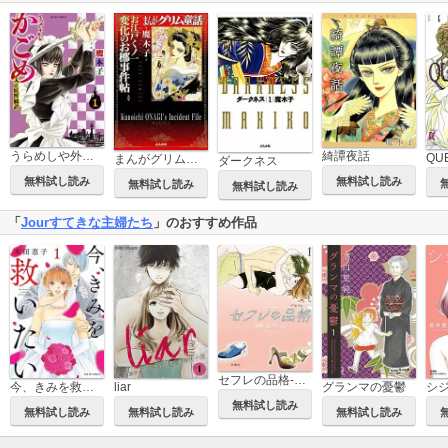
うらめしや外伝 かごめ―大正妖怪綺譚―
綺譚夜話
まんがグリム童話 お江戸くノ一変化のお梛事件帖
ダークネス
無料試し読み
無料試し読み
無料試し読み
無料試し読み
「
Jourすてきな主婦たち
」のおすすめ作品
セフレの品格-プライド-
今、きみを救いたい
liar
グランマの憂鬱
シ
無料試し読み
無料試し読み
無料試し読み
無料試し読み