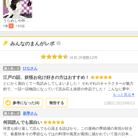
うらめしや外伝 かごめ―大正妖怪綺譚―
7巻
完
/ 57話
みんなのまんがレポ
(
4.8
)
評価数
12
件
ひなさん
購入者レポ
江戸の話、妖怪お化け好きの方はおすすめ！
とにかく面白くて一気読みしてしまいました！ それぞれのキャラクターが魅力
的で、一話一話物語になっていて読み応え抜群の作品でした！ こんなに夢中に
なったのは久しぶりでした。本当に読み応えのある素敵な作品でした。もっと
もっと見る▼
読んでいたかったです。魔木子先生、魅力的な作品をありがとうございまし
参考になった(
4
)
報告する
公開日:
2023/06/13
た。
亜季さん
購入者レポ
何回読んでも面白い
何度も繰り返して読んでも心温まる話ばかり。この漫画の季節感の表現が好き
で、春夏秋冬その季節ならではの料理や風景が風情に描かれていて昔の日本ら