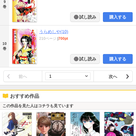
9
巻
試し読み
購入する
うらめしや(10)
210ページ
|
700pt
10
巻
試し読み
購入する
前へ
次へ
おすすめ作品
この作品を見た人はコチラも見ています