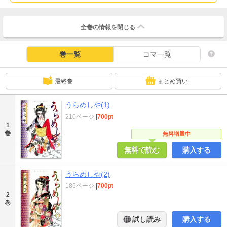
全巻の情報を
閉じる
巻一覧
コマ一覧
最終巻
まとめ買い
うらめしや(1)
210ページ
|
700pt
1
巻
無料増量中
無料で読む
購入する
うらめしや(2)
186ページ
|
700pt
2
巻
試し読み
購入する