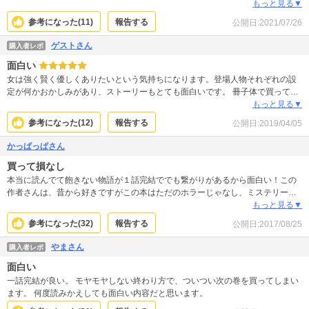
しくて癒されます。ストーリー性もとても面白くて、感動あり涙あり。学ぶ事
もっと見る▼
も沢山あり、人間ってホント面白い。生きてる人間も死んだ人間も。人間以外
参考になった(
11
)
報告する
公開日:
2021/07/26
の生き物も、皆面白い。そう思わせてくれる素敵な作品です。美人で凛とした
お妖さんも素敵で魅力的なキャラクターに奥深いストーリーに1番虜になった漫
ゲストさん
購入者レポ
画です。No.1です！
面白い
女は強く賢く優しくありたいという気持ちになります。登場人物それぞれの設
定が何かおかしみがあり、ストーリーもとても面白いです。 冊子体で買ってウ
チに来た方に読んでもらおうと思っていますがついつい携帯でも読みたくなる
もっと見る▼
ね(^◇^;) 作者様応援してます！！
参考になった(
12
)
報告する
公開日:
2019/04/05
かっぱっぱさん
買って損なし
本当に読んでて飽きない物語が１話完結ででも繋がりがあるから面白い！この
作者さんは、昔から好きですがこの本はただのホラーじゃなし、ミステリーで
なし、サスペンスでなし、恋愛モノってわけでもなく色々な物が入ってて楽し
もっと見る▼
い！まだまだ続き読みたいって思える作品です。買って損はしないと思いまし
参考になった(
32
)
報告する
公開日:
2017/08/25
た！
やまさん
購入者レポ
面白い
一話完結が良い。 モヤモヤしない終わり方で、ついつい次の巻を買ってしまい
ます。 何度読みかえしても面白い内容だと思います。