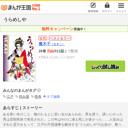
新規登録
ログイン
メニュー
うらめしや
無料キャンペーン
実施中！
女性
ベストセラー
魔木子
（まきこ）
26巻
完結
/311話
まで配信
1719人
がお気に入り登録中
みんなのまんがタグ
江戸
拝み屋
怪奇
タグ編集
あらすじ | ストーリー
ある寒い冬のこと、橋のたもとに若い女があらわれ、男を誘う。誘いにのった
男は翌朝死体で発見された。この年はやけに凍え死にが多かった……人並みは
ずれた霊力をもって、江戸の不思議事を解決する“うらめしや”のお妖が、数々の