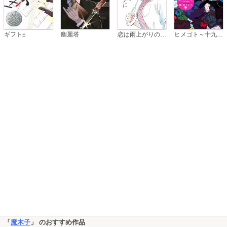
恋は雨上がりのように
ギフト±
幽麗塔
ヒメゴト～十九歳の制服～
「
魔木子
」 のおすすめ作品