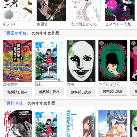
恋は雨上がりのように
ギフト±
幽麗塔
ヒメゴト～十九歳の制服～
「
楳図かずお
」 のおすすめ作品
ヘビおばさん＜完全版＞
ゾ
洗礼
漂流教室
恐怖
無料試し読み
無料試し読み
無料試し読み
無料試し読み
「
月刊IKKI
」 のおすすめ作品