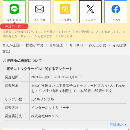
友だち追加
メルマガ
アプリ通知
フォロー
いいね
限定クーポン
※通知する情報およびタイミングが異なりますので、併せて受け取ることをお勧めします。 ※
通知をしないキャンペーンもあります。ご了承ください。
まんが王国
楳図かずお
青年漫画
月刊IKKI
赤んぼ少女
赤んぼ少
女(1)
お得感No.1表記について
「電子コミックサービスに関するアンケート」
調査期間
2026年3月6日～2026年3月18日
調査対象
まんが王国または主要電子コミックサービスのうちいずれか
をメイン且つ有料で利用している20歳～69歳の男女
サンプル数
1,236サンプル
調査方法
インターネットリサーチ
調査委託先
株式会社MARCS
詳細表示▼