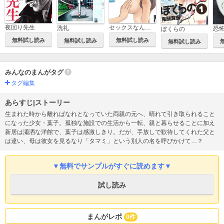
夜回り先生
セックスなんか興味ない
洗礼
恐
ぼくらの
無料試し読み
無料試し読み
無料試し読み
無料試し読み
みんなのまんがタグ
タグ編集
あらすじ|ストーリー
生まれた時から離ればなれとなっていた両親の元へ、晴れて引き取られること
になった少女・葉子。孤独な施設での生活から一転、親と暮らせることに加え
新居は瀟洒な洋館で、葉子は感激しきり。だが、手放しで歓待してくれた父と
は違い、母は彼女を見るなり「タマミ」という別人の名を呼びかけて…？
▼無料でサンプルがすぐに読めます▼
試し読み
まんがレポ
0件