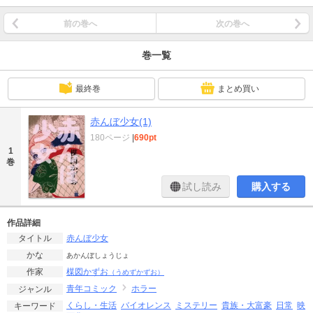
前の巻へ
次の巻へ
巻一覧
最終巻
まとめ買い
赤んぼ少女(1)
180ページ
|
690pt
1
巻
試し読み
購入する
作品詳細
赤んぼ少女
タイトル
かな
あかんぼしょうじょ
楳図かずお
作家
（うめずかずお）
青年コミック
ホラー
ジャンル
くらし・生活
バイオレンス
ミステリー
貴族・大富豪
日常
映
キーワード