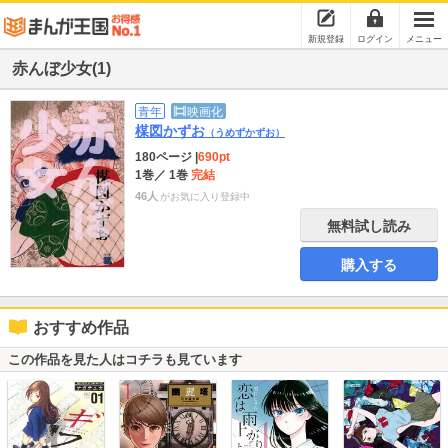
新規登録
ログイン
メニュー
赤んぼ少女(1)
青年
映画化
楳図かずお
（うめずかずお）
180ページ
|
690pt
1巻
／ 1巻
完結
46人
がお気に入り登録中
無料試し読み
購入する
おすすめ作品
この作品を見た人はコチラも見ています