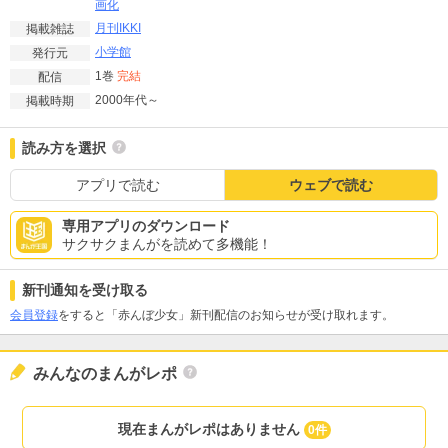
画化
月刊IKKI
掲載雑誌
小学館
発行元
1巻
完結
配信
2000年代～
掲載時期
読み方を選択
アプリで読む
ウェブで読む
専用アプリのダウンロード
サクサクまんがを読めて多機能！
新刊通知を受け取る
会員登録
をすると「赤んぼ少女」新刊配信のお知らせが受け取れます。
みんなのまんがレポ
現在まんがレポはありません
0件