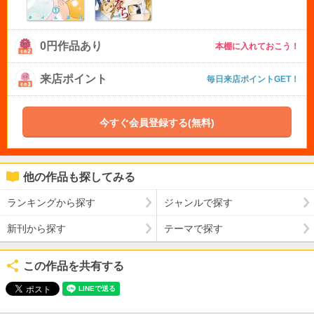
0円作品あり
本棚に入れておこう！
来店ポイント
毎日来店ポイントGET！
今すぐ会員登録する(無料)
他の作品も探してみる
ランキングから探す
ジャンルで探す
新刊から探す
テーマで探す
この作品を共有する