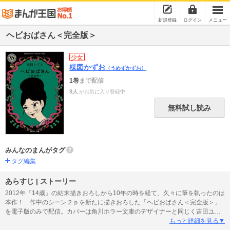
新規登録
ログイン
メニュー
ヘビおばさん＜完全版＞
少女
楳図かずお
（うめずかずお）
1巻
まで配信
9人
がお気に入り登録中
無料試し読み
みんなのまんがタグ
タグ編集
あらすじ | ストーリー
2012年『14歳』の結末描きおろしから10年の時を経て、久々に筆を執ったのは
本作！ 作中のシーン２ｐを新たに描きおろした「ヘビおばさん＜完全版＞」
を電子版のみで配信。カバーは角川ホラー文庫のデザイナーと同じく吉田ユニ
さんが担当。※2021/9/18に配信された『こわい本５ 執念』（角川文庫）に収
もっと詳細を見る▼