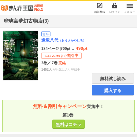
新規登録
ログイン
メニュー
瑠璃宮夢幻古物店(3)
青年
逢坂八代
（おうさかやしろ）
490pt
184ページ
|
700pt
→
割引中
8/31 23:59まで
3巻
／ 7巻
完結
1452人
がお気に入り登録中
無料試し読み
購入する
無料＆割引キャンペーン
実施中！
第1巻
無料はコチラ