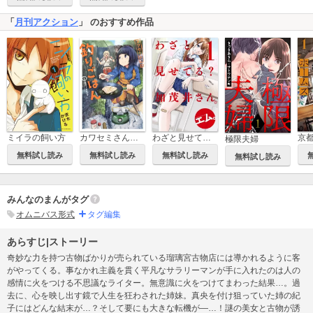
「
月刊アクション
」 のおすすめ作品
ミイラの飼い方
カワセミさんの釣りごはん
わざと見せてる？ 加茂井さん。
極限夫婦
無料試し読み
無料試し読み
無料試し読み
無料試し読み
みんなのまんがタグ
オムニバス形式
タグ編集
あらすじ|ストーリー
奇妙な力を持つ古物ばかりが売られている瑠璃宮古物店には導かれるように客
がやってくる。事なかれ主義を貫く平凡なサラリーマンが手に入れたのは人の
感情に火をつける不思議なライター。無意識に火をつけてまわった結果…。過
去に、心を映し出す鏡で人生を狂わされた姉妹。真央を付け狙っていた姉の紀
子にはどんな結末が…？そして要にも大きな転機が―…！謎の美女と古物が誘