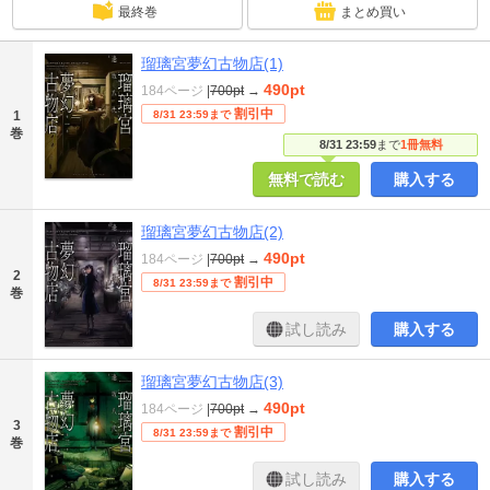
最終巻
まとめ買い
瑠璃宮夢幻古物店(1)
490pt
184ページ
|
700pt
→
割引中
1
8/31 23:59まで
巻
8/31 23:59
まで
1冊無料
無料で読む
購入する
瑠璃宮夢幻古物店(2)
490pt
184ページ
|
700pt
→
2
割引中
8/31 23:59まで
巻
試し読み
購入する
瑠璃宮夢幻古物店(3)
490pt
184ページ
|
700pt
→
3
割引中
8/31 23:59まで
巻
試し読み
購入する