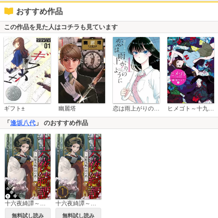
おすすめ作品
この作品を見た人はコチラも見ています
恋は雨上がりのように
ギフト±
幽麗塔
ヒメゴト～十九歳の制服～
「
逢坂八代
」 のおすすめ作品
十六夜綺譚～吉原花魁のはつ恋～ 分冊版
十六夜綺譚～吉原花魁のはつ恋～
無料試し読み
無料試し読み