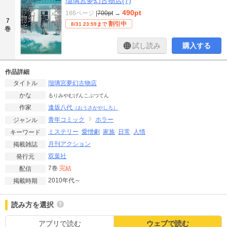
瑠璃宮夢幻古物店(7)
490pt
186ページ
|
700pt
→
7
割引中
8/31 23:59まで
巻
試し読み
購入する
作品詳細
瑠璃宮夢幻古物店
タイトル
かな
るりみやむげんこぶつてん
逢坂八代
作家
（おうさかやしろ）
青年コミック
ホラー
ジャンル
ミステリー
愛憎劇
家族
日常
人情
キーワード
月刊アクション
掲載雑誌
双葉社
発行元
7巻
完結
配信
2010年代～
掲載時期
読み方を選択
アプリで読む
ウェブで読む