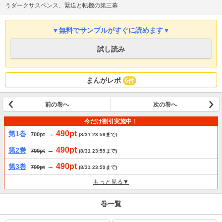
うダークサスペンス、緊迫と転機の第三幕
▼無料でサンプルがすぐに読めます▼
試し読み
まんがレポ
6件
前の巻へ
次の巻へ
今だけ割引実施中！
490pt
第1巻
→
700pt
(8/31 23:59まで)
490pt
第2巻
→
700pt
(8/31 23:59まで)
490pt
第3巻
→
700pt
(8/31 23:59まで)
もっと見る▼
巻一覧