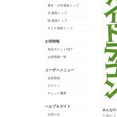
青年・少年漫画トップ
TL漫画トップ
BL漫画トップ
オトナ漫画トップ
お得情報
来店ポイントGET
お得情報一覧
ユーザーメニュー
会員登録
ログイン
チェック履歴
ヘルプ＆ガイド
みんなの
お知らせ
次にく