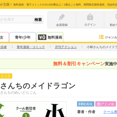
が王国！
無料漫画・電子コミックが10,000冊以上！1冊丸ごと無料、期間限定無料漫画、完結作
ログイン
会員登録
初め
少女
青年/少年
無料漫画
ジャン
教信者
青年漫画・コミック
月刊アクション
小林さんちのメイド
無料＆割引キャンペーン
実施
コミック
林さんちのメイドラゴン
さんちのめいどらごん
映画化
アニメ化
著者・作者
クール