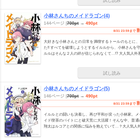
試し読み
小林さんちのメイドラゴン(4)
144ページ |
700pt
→
490pt
8/31 23:59まで
大好きな小林さんとの日常を満喫するトールのもとに、
た!! すべてを破壊しようとするイルルから、小林さん
ルルはそんな２人の絆が信じられなくて…!? 大人気人外系
試し読み
小林さんちのメイドラゴン(5)
146ページ |
700pt
→
490pt
8/31 23:59まで
イルルとの闘いも決着し、再び平和が戻った小林家。メ
イド喫茶のバイトにと破天荒に大活躍！そんな中、普通
翔太はルコアとの関係に悩みを抱えていて…？大人気人外