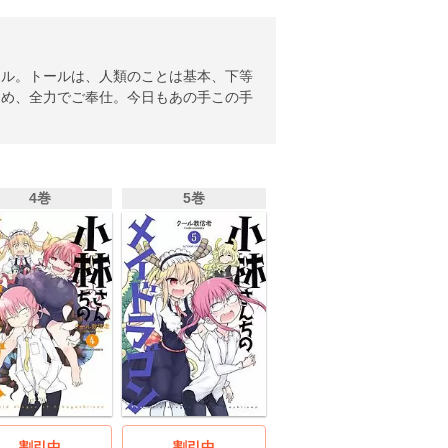
ール。トールは、人類のことは基本、下等
ため、全力でご奉仕。今日もあの手この手
4巻
5巻
割引中
割引中