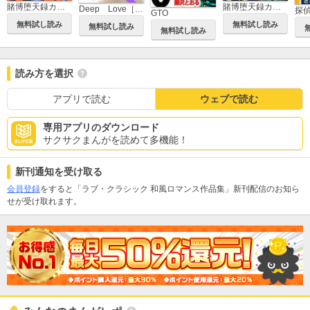
賭博堕天録カイジ ワン・ポーカー編
賭博堕天録カイジ 24億脱出編
Deep Love［REAL]
探
GTO
無料試し読み
無料試し読み
無料試し読み
無料試し読み
読み方を選択
アプリで読む
ウェブで読む
専用アプリのダウンロード
サクサクまんがを読めて多機能！
新刊通知を受け取る
会員登録
をすると「ラブ・クラシック 和風ロマンス作品集」新刊配信のお知ら
せが受け取れます。