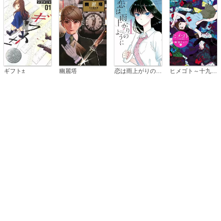
恋は雨上がりのように
ギフト±
幽麗塔
ヒメゴト～十九歳の制服～