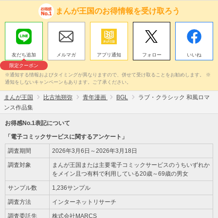
まんが王国のお得情報を受け取ろう
友だち追加
メルマガ
アプリ通知
フォロー
いいね
限定クーポン
※通知する情報およびタイミングが異なりますので、併せて受け取ることをお勧めします。 ※
通知をしないキャンペーンもあります。ご了承ください。
まんが王国
比古地朔弥
青年漫画
BGL
ラブ・クラシック 和風ロマ
ンス作品集
お得感No.1表記について
「電子コミックサービスに関するアンケート」
調査期間
2026年3月6日～2026年3月18日
調査対象
まんが王国または主要電子コミックサービスのうちいずれか
をメイン且つ有料で利用している20歳～69歳の男女
サンプル数
1,236サンプル
調査方法
インターネットリサーチ
調査委託先
株式会社MARCS