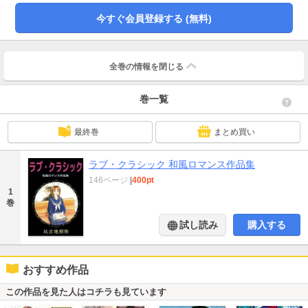
今すぐ会員登録する (無料)
全巻の情報を
閉じる
巻一覧
最終巻
まとめ買い
ラブ・クラシック 和風ロマンス作品集
146ページ
|
400pt
1
巻
試し読み
購入する
おすすめ作品
この作品を見た人はコチラも見ています