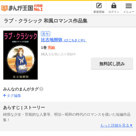
新規登録
ログイン
メニュー
ラブ・クラシック 和風ロマンス作品集
青年
比古地朔弥
（ひこちさくや）
1巻
完結
16人
がお気に入り登録中
無料試し読み
みんなのまんがタグ
タグ編集
あらすじ | ストーリー
純情な少女・官能的な人妻等、明治～昭和の時代のロマンスを描いた短編作品
集！
もっと詳細を見る▼