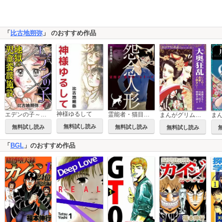
「
比古地朔弥
」 のおすすめ作品
神様ゆるして
エデンの子～地獄の児童養護施設～
霊能者・猫目宗一シリーズ 怨念人形
まんがグリム童話 大奥狂乱 いじめ！姦通！子種争い！
無料試し読み
無料試し読み
無料試し読み
無料試し読み
「
BGL
」のおすすめ作品