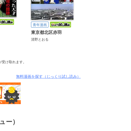
青年漫画
東京都北区赤羽
清野とおる
が受け取れます。
無料漫画を探す（じっくり試し読み）
ュー）