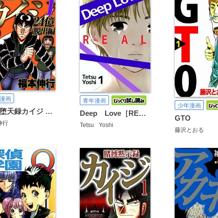
漫画
青年漫画
少年漫画
賭博堕天録カイジ 24億脱出編
Deep Love［REAL]
GTO
伸行
Tetsu
Yoshi
藤沢とおる