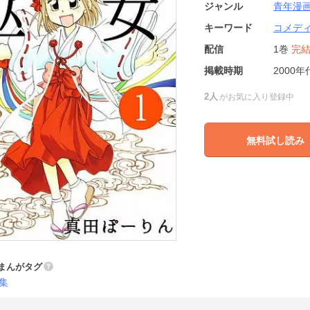
ジャンル
青年漫
キーワード
コメデ
配信
1巻
完
掲載時期
2000年
2人
がお気に入り登録中
無料試し読み
まんがタグ
集