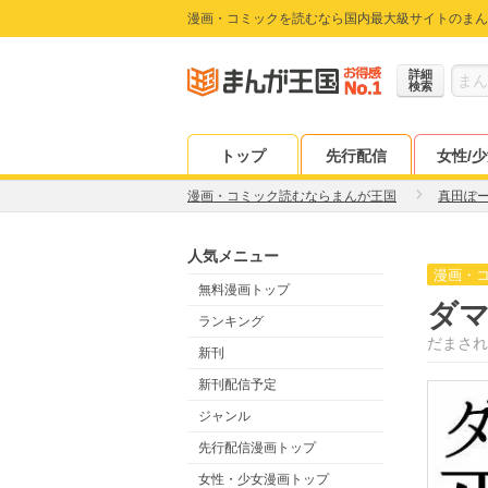
漫画・コミックを読むなら国内最大級サイトのまん
詳細
検索
トップ
先行配信
女性/
漫画・コミック読むならまんが王国
真田ぽ
人気メニュー
漫画・
無料漫画トップ
ダ
ランキング
だまされ
新刊
新刊配信予定
ジャンル
先行配信漫画トップ
女性・少女漫画トップ