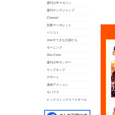
週刊少年マガジン
週刊ヤングジャンプ
Cheese!
別冊マーガレット
ベツコミ
Jourすてきな主婦たち
モーニング
Sho-Comi
週刊少年サンデー
ヤングキング
デザート
漫画アクション
モバフラ
ビックコミックスペリオール