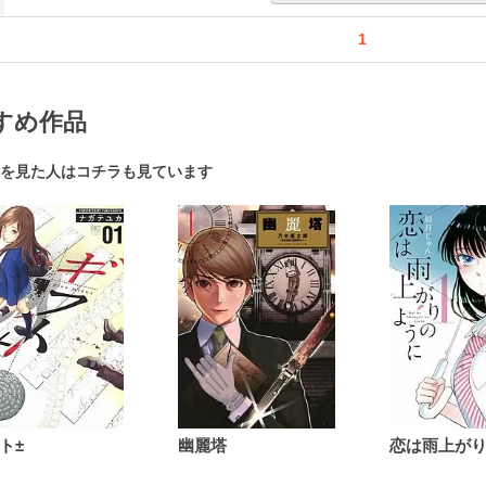
1
すめ作品
を見た人はコチラも見ています
ト±
幽麗塔