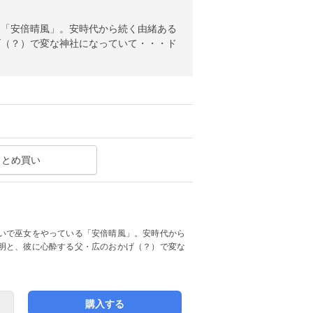
る「安倍晴風」。安時代から続く由緒ある
げ（？）で変な神社になっていて・・・ド
まとめ買い
いで巫女をやっている「安倍晴風」。安時代から
明と、彼に心酔する父・広のおかげ（？）で変な
購入する