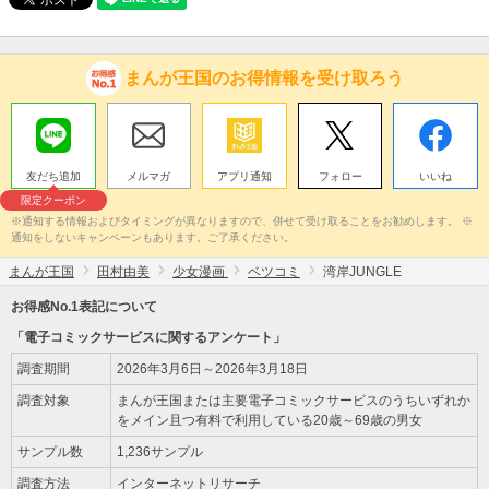
まんが王国のお得情報を受け取ろう
友だち追加
メルマガ
アプリ通知
フォロー
いいね
限定クーポン
※通知する情報およびタイミングが異なりますので、併せて受け取ることをお勧めします。 ※
通知をしないキャンペーンもあります。ご了承ください。
まんが王国
田村由美
少女漫画
ベツコミ
湾岸JUNGLE
お得感No.1表記について
「電子コミックサービスに関するアンケート」
調査期間
2026年3月6日～2026年3月18日
調査対象
まんが王国または主要電子コミックサービスのうちいずれか
をメイン且つ有料で利用している20歳～69歳の男女
サンプル数
1,236サンプル
調査方法
インターネットリサーチ