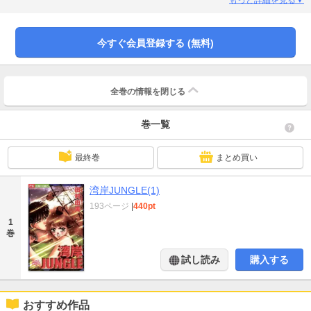
今すぐ会員登録する (無料)
全巻の情報を
閉じる
巻一覧
最終巻
まとめ買い
湾岸JUNGLE(1)
193ページ
|
440pt
1
巻
試し読み
購入する
おすすめ作品