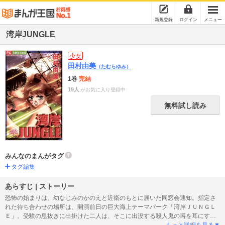
新規登録
ログイン
メニュー
湾岸JUNGLE
少女
田村由美
（たむらゆみ）
1巻
完結
19人
がお気に入り登録中
無料試し読み
みんなのまんがタグ
タグ編集
あらすじ | ストーリー
恐怖の始まりは、幼なじみのかのえと近衛のもとに届いた同窓会通知。指定さ
れた待ち合わせの場所は、開演前日の巨大海上テーマパーク「湾岸ＪＵＮＧＬ
Ｅ」。受験の息抜きに出掛けた二人は、そこに出没する殺人鬼の噂を耳にす
る。だがそこで記憶は途切れ、気がつけば無人の島に取り残されていて!?
もっと詳細を見る▼