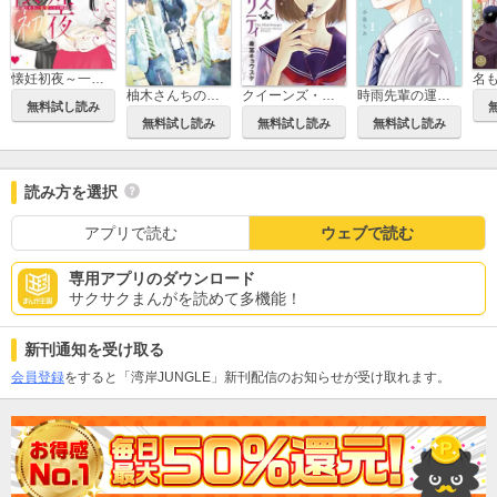
懐妊初夜～一途な社長は求愛の手を緩めない～
柚木さんちの四兄弟。
クイーンズ・クオリティ
時雨先輩の運命の人
無料試し読み
無料試し読み
無料試し読み
無料試し読み
読み方を選択
アプリで読む
ウェブで読む
専用アプリのダウンロード
サクサクまんがを読めて多機能！
新刊通知を受け取る
会員登録
をすると「湾岸JUNGLE」新刊配信のお知らせが受け取れます。