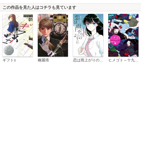
この作品を見た人はコチラも見ています
恋は雨上がりのように
ギフト±
幽麗塔
ヒメゴト～十九歳の制服～