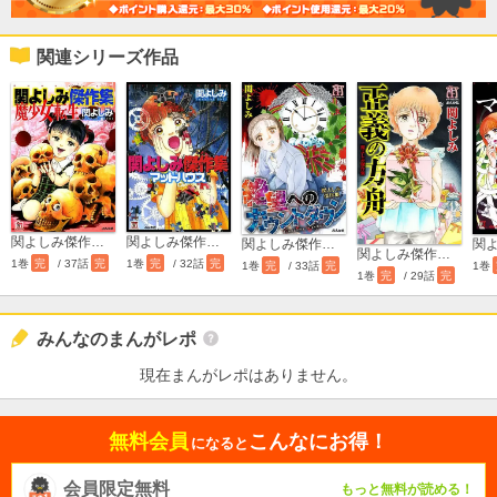
関連シリーズ作品
関よしみ傑作集 魔少女転生
関よしみ傑作集 マッドハウス
関よしみ傑作集 絶望へのカウントダウン
関よしみ傑作集 正義の方舟
1巻
完
/ 37話
完
1巻
完
/ 32話
完
1巻
完
/ 33話
完
1巻
1巻
完
/ 29話
完
みんなのまんがレポ
現在まんがレポはありません。
無料会員
こんなにお得！
になると
会員限定無料
もっと無料が読める！