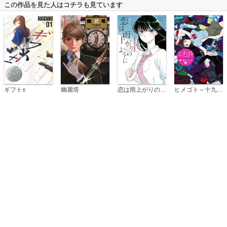
この作品を見た人はコチラも見ています
恋は雨上がりのように
ギフト±
幽麗塔
ヒメゴト～十九歳の制服～