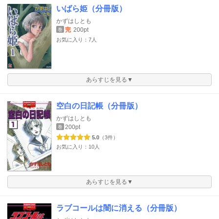
いばら姫（分冊版）
かずはしとも
完
200pt
巻
お気に入り：7人
あらすじを見る▼
空白の日記帳（分冊版）
かずはしとも
200pt
巻
5.0
（3件）
お気に入り：10人
あらすじを見る▼
ラブコールは闇に消える（分冊版）