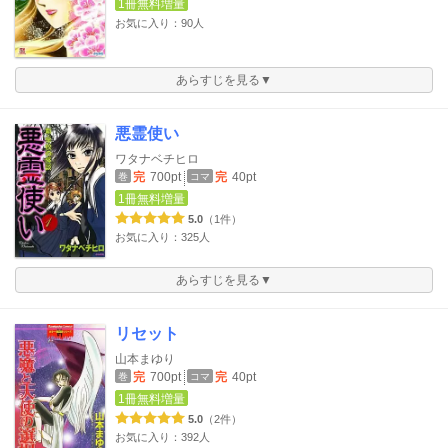
1冊無料増量
お気に入り：90人
あらすじを見る▼
悪霊使い
ワタナベチヒロ
完
700pt
完
40pt
巻
コマ
1冊無料増量
5.0
（1件）
お気に入り：325人
あらすじを見る▼
リセット
山本まゆり
完
700pt
完
40pt
巻
コマ
1冊無料増量
5.0
（2件）
お気に入り：392人