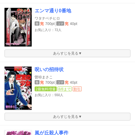
エンマ通り0番地
ワタナベチヒロ
完
700pt
完
40pt
巻
コマ
お気に入り：72人
あらすじを見る▼
呪いの招待状
曽祢まさこ
完
700pt
完
40pt
巻
コマ
2冊無料増量
8/8まで
割引
お気に入り：550人
あらすじを見る▼
嵐が丘殺人事件