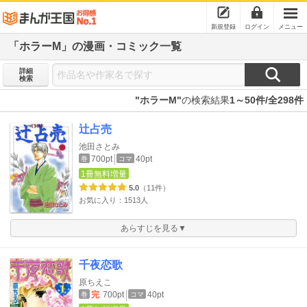
新規登録
ログイン
メニュー
「ホラーM」の漫画・コミック一覧
詳細
検索
"ホラーM"
の検索結果
1～50件/全298件
辻占売
池田さとみ
700pt
40pt
巻
コマ
1冊無料増量
5.0
（11件）
お気に入り：1513人
あらすじを見る▼
千夜恋歌
原ちえこ
完
700pt
40pt
巻
コマ