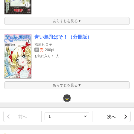
あらすじを見る▼
青い鳥飛ばそ！（分冊版）
福原ヒロ子
完
200pt
巻
お気に入り：1人
あらすじを見る▼
前へ
次へ