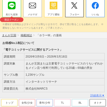
友だち追加
メルマガ
アプリ通知
フォロー
いいね
限定クーポン
※通知する情報およびタイミングが異なりますので、併せて受け取ることをお勧めします。 ※
通知をしないキャンペーンもあります。ご了承ください。
まんが王国
掲載雑誌
「ホラーM」の漫画
お得感No.1表記について
「電子コミックサービスに関するアンケート」
調査期間
2026年3月6日～2026年3月18日
調査対象
まんが王国または主要電子コミックサービスのうちいずれか
をメイン且つ有料で利用している20歳～69歳の男女
サンプル数
1,236サンプル
調査方法
インターネットリサーチ
調査委託先
株式会社MARCS
詳細表示▼
トップ
女性/少女
青年/少年
TL
BL
オトナ