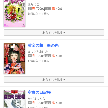
原ちえこ
完
700pt
完
40pt
巻
コマ
お気に入り：15人
あらすじを見る▼
黄金の繭 銀の糸
まつざきあけみ
完
700pt
完
40pt
巻
コマ
お気に入り：38人
あらすじを見る▼
空白の日記帳
かずはしとも
完
700pt
完
40pt
巻
コマ
お気に入り：10人