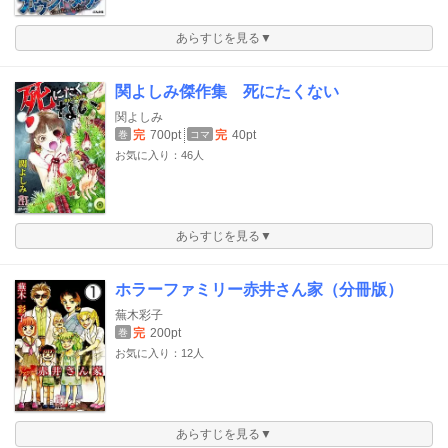
あらすじを見る▼
関よしみ傑作集 死にたくない
関よしみ
完
700pt
完
40pt
巻
コマ
お気に入り：46人
あらすじを見る▼
ホラーファミリー赤井さん家（分冊版）
蕪木彩子
完
200pt
巻
お気に入り：12人
あらすじを見る▼