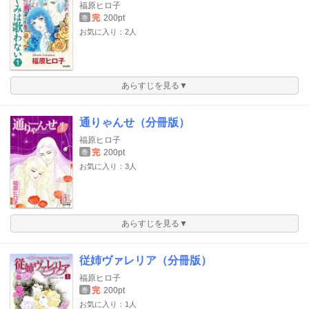
福原ヒロ子
完
200pt
巻
お気に入り：2人
あらすじを見る▼
通りゃんせ（分冊版）
福原ヒロ子
完
200pt
巻
お気に入り：3人
あらすじを見る▼
従姉ヴァレリア（分冊版）
福原ヒロ子
完
200pt
巻
お気に入り：1人