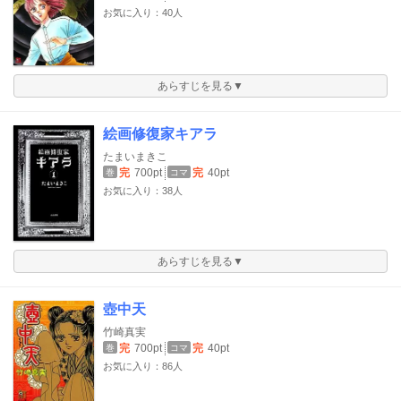
お気に入り：40人
あらすじを見る▼
絵画修復家キアラ
たまいまきこ
完
700pt
完
40pt
巻
コマ
お気に入り：38人
あらすじを見る▼
壺中天
竹崎真実
完
700pt
完
40pt
巻
コマ
お気に入り：86人