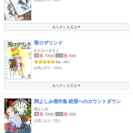
あらすじを見る▼
聖ロザリンド
わたなべまさこ
完
700pt
完
40pt
巻
コマ
5.0
（4件）
お気に入り：215人
あらすじを見る▼
関よしみ傑作集 絶望へのカウントダウン
関よしみ
完
700pt
完
40pt
巻
コマ
お気に入り：23人