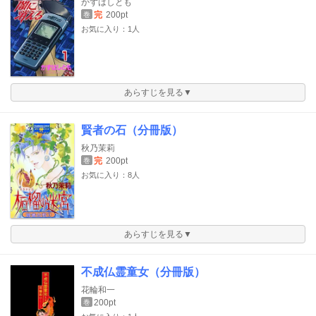
かずはしとも
完
200pt
巻
お気に入り：1人
あらすじを見る▼
賢者の石（分冊版）
秋乃茉莉
完
200pt
巻
お気に入り：8人
あらすじを見る▼
不成仏霊童女（分冊版）
花輪和一
200pt
巻