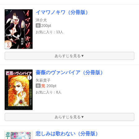
イマワノキワ（分冊版）
洋介犬
200pt
巻
お気に入り：13人
あらすじを見る▼
薔薇のヴァンパイア（分冊版）
矢萩貴子
完
200pt
巻
お気に入り：8人
あらすじを見る▼
悲しみは歌わない（分冊版）