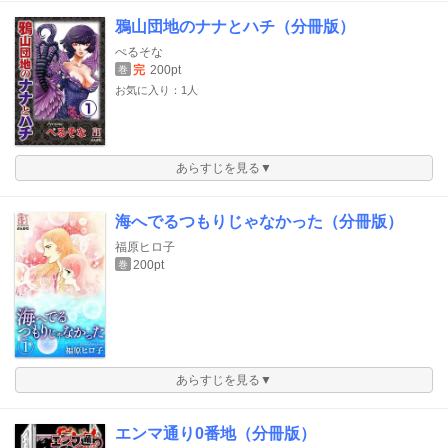
鴉山団地のナナとハチ（分冊版）
ぺるそな
完
200pt
巻
お気に入り：1人
あらすじを見る▼
海へでるつもりじゃなかった（分冊版）
福原ヒロ子
200pt
巻
あらすじを見る▼
エンマ通り0番地（分冊版）