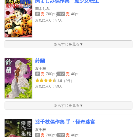
関よしみ傑作集 魔少女転生
関よしみ
完
700pt
完
40pt
巻
コマ
お気に入り：57人
あらすじを見る▼
鈴蘭
渡千枝
完
700pt
完
40pt
巻
コマ
4.5
（2件）
お気に入り：59人
あらすじを見る▼
渡千枝傑作集 手・怪奇迷宮
渡千枝
完
700pt
完
40pt
巻
コマ