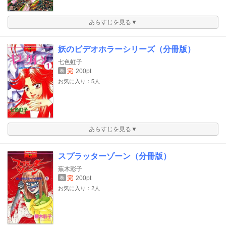
あらすじを見る▼
妖のビデオホラーシリーズ（分冊版）
七色虹子
完
200pt
巻
お気に入り：5人
あらすじを見る▼
スプラッターゾーン（分冊版）
蕪木彩子
完
200pt
巻
お気に入り：2人