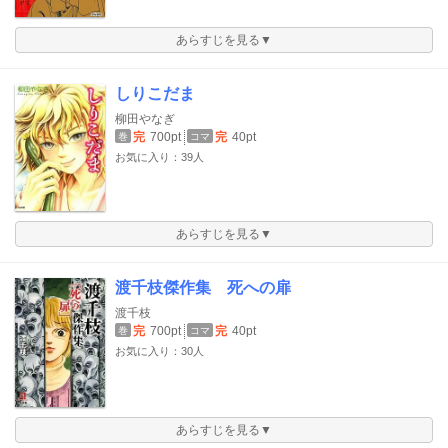
あらすじを見る▼
しりこだま
柳田やなぎ
完
700pt
完
40pt
巻
コマ
お気に入り：39人
あらすじを見る▼
渡千枝傑作集 死への扉
渡千枝
完
700pt
完
40pt
巻
コマ
お気に入り：30人
あらすじを見る▼