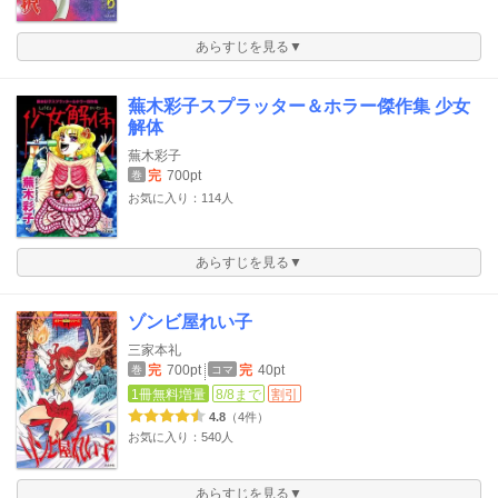
あらすじを見る▼
蕪木彩子スプラッター＆ホラー傑作集 少女
解体
蕪木彩子
完
700pt
巻
お気に入り：114人
あらすじを見る▼
ゾンビ屋れい子
三家本礼
完
700pt
完
40pt
巻
コマ
1冊無料増量
8/8まで
割引
4.8
（4件）
お気に入り：540人
あらすじを見る▼