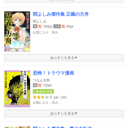
関よしみ傑作集 正義の方舟
関よしみ
完
700pt
完
40pt
巻
コマ
お気に入り：30人
あらすじを見る▼
恐怖！トラウマ漫画
つなん京助
完
700pt
巻
1冊無料増量
2.5
（2件）
お気に入り：25人
あらすじを見る▼