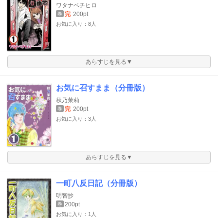
ワタナベチヒロ
完
200pt
巻
お気に入り：8人
あらすじを見る▼
お気に召すまま（分冊版）
秋乃茉莉
完
200pt
巻
お気に入り：3人
あらすじを見る▼
一町八反日記（分冊版）
明智抄
200pt
巻
お気に入り：1人