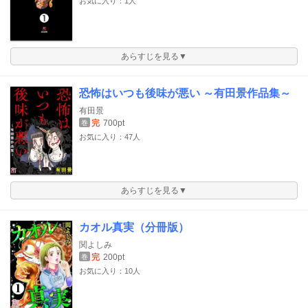
お気に入り：1人
あらすじを見る▼
恐怖はいつも後味が悪い ～有田景作品集～
有田景
完
700pt
巻
お気に入り：47人
あらすじを見る▼
カオル真実（分冊版）
関よしみ
完
200pt
巻
お気に入り：10人