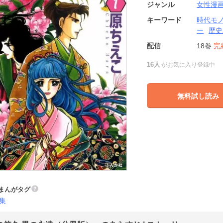
ジャンル
女性漫
キーワード
時代モ
ー
歴史
配信
18巻
完
16人
がお気に入り登録中
無料試し読み
まんがタグ
集