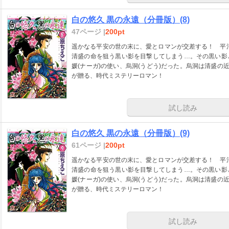
白の悠久 黒の永遠（分冊版）(8)
47ページ |
200pt
遥かなる平安の世の末に、愛とロマンが交差する！ 平清
清盛の命を狙う黒い影を目撃してしまう…。その黒い影
媛(ナーガ)の使い、烏洞(うどう)だった。烏洞は清盛の
が贈る、時代ミステリーロマン！
試し読み
白の悠久 黒の永遠（分冊版）(9)
61ページ |
200pt
遥かなる平安の世の末に、愛とロマンが交差する！ 平清
清盛の命を狙う黒い影を目撃してしまう…。その黒い影
媛(ナーガ)の使い、烏洞(うどう)だった。烏洞は清盛の
が贈る、時代ミステリーロマン！
試し読み