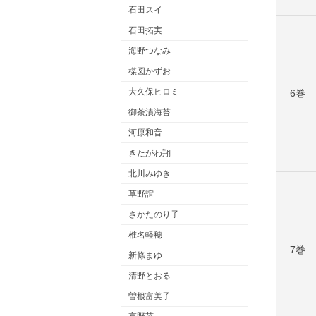
石田スイ
石田拓実
海野つなみ
楳図かずお
大久保ヒロミ
6巻
御茶漬海苔
河原和音
きたがわ翔
北川みゆき
草野誼
さかたのり子
椎名軽穂
7巻
新條まゆ
清野とおる
曽根富美子