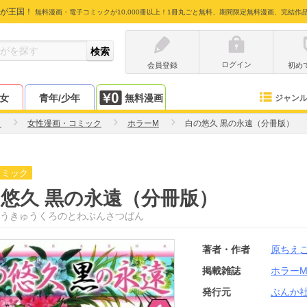
が王国！
無料漫画・電子コミックが10,000冊以上！1冊丸ごと無料、期間限定無料漫画、完結作
ログイン
会員登録
初め
少女
青年/少年
無料漫画
ジャン
こ
女性漫画・コミック
ホラーM
白の悠久 黒の永遠（分冊版）
コミック
悠久 黒の永遠（分冊版）
うきゅうくろのとわぶんさつばん
著者・作者
原ちえ
掲載雑誌
ホラー
発行元
ぶんか