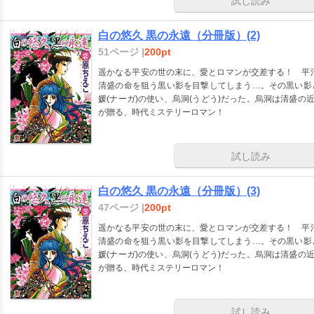
試し読み
白の悠久 黒の永遠（分冊版）(2)
51ページ |
200pt
遥かなる平安の世の末に、愛とロマンが交差する！ 平清
清盛の命を狙う黒い影を目撃してしまう…。その黒い影
媛(ナーガ)の使い、烏洞(うどう)だった。烏洞は清盛の
が贈る、時代ミステリーロマン！
試し読み
白の悠久 黒の永遠（分冊版）(3)
47ページ |
200pt
遥かなる平安の世の末に、愛とロマンが交差する！ 平清
清盛の命を狙う黒い影を目撃してしまう…。その黒い影
媛(ナーガ)の使い、烏洞(うどう)だった。烏洞は清盛の
が贈る、時代ミステリーロマン！
試し読み