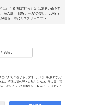
)に仕える明日菜(あすな)は清盛の命を狙
海の魔・龍媛(ナーガ)の使い、烏洞(う
こが贈る、時代ミステリーロマン！
まとめ買い
盛(たいらのきよもり)に仕える明日菜(あすな)は
とは、清盛の魂の輝きに魅入られた、海の魔・龍
近侍・渡(わたる)の身体を乗っ取るが…。原ちえこ