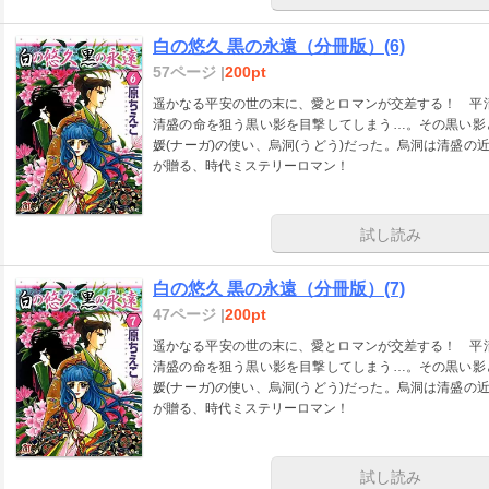
白の悠久 黒の永遠（分冊版）(6)
57ページ |
200pt
遥かなる平安の世の末に、愛とロマンが交差する！ 平清
清盛の命を狙う黒い影を目撃してしまう…。その黒い影
媛(ナーガ)の使い、烏洞(うどう)だった。烏洞は清盛の
が贈る、時代ミステリーロマン！
試し読み
白の悠久 黒の永遠（分冊版）(7)
47ページ |
200pt
遥かなる平安の世の末に、愛とロマンが交差する！ 平清
清盛の命を狙う黒い影を目撃してしまう…。その黒い影
媛(ナーガ)の使い、烏洞(うどう)だった。烏洞は清盛の
が贈る、時代ミステリーロマン！
試し読み