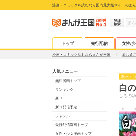
漫画・コミックを読むなら国内最大級サイトのまん
詳細
検索
トップ
先行配信
女性/
漫画・コミック読むならまんが王国
原ちえ
人気メニュー
漫画・
無料漫画トップ
白の
ランキング
しろのゆ
新刊
新刊配信予定
ジャンル
先行配信漫画トップ
女性・少女漫画トップ