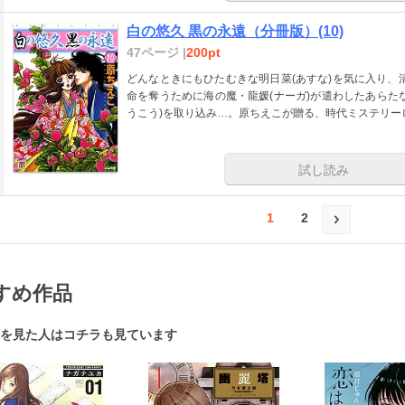
白の悠久 黒の永遠（分冊版）(10)
47ページ |
200pt
どんなときにもひたむきな明日菜(あすな)を気に入り、清
命を奪うために海の魔・龍媛(ナーガ)が遣わしたあらた
うこう)を取り込み…。原ちえこが贈る、時代ミステリー
試し読み
1
2
すめ作品
を見た人はコチラも見ています