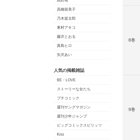
高野苺
高橋留美子
乃木坂太郎
東村アキコ
藤沢とおる
8巻
真島ヒロ
矢沢あい
人気の掲載雑誌
BE・LOVE
ストーリーな女たち
プチコミック
週刊ヤングマガジン
9巻
週刊少年ジャンプ
ビッグコミックスピリッツ
Kiss