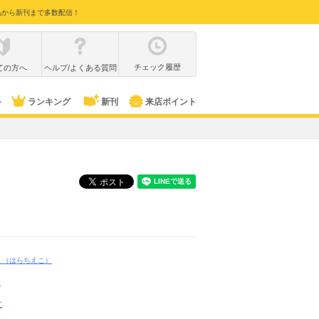
品から新刊まで多数配信！
チェック履歴
ての方へ
ヘルプ/よくある質問
ル
ランキング
新刊
来店ポイント
こ
（はらちえこ）
M
社