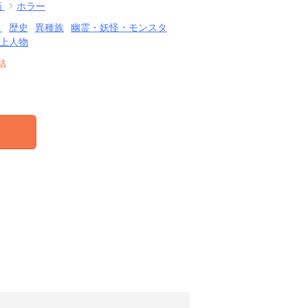
画
ホラー
ノ
歴史
異種族
幽霊・妖怪・モンスタ
上人物
結