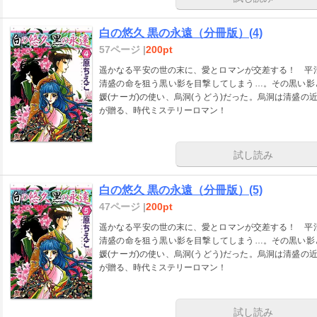
白の悠久 黒の永遠（分冊版）(4)
57ページ |
200pt
遥かなる平安の世の末に、愛とロマンが交差する！ 平清
清盛の命を狙う黒い影を目撃してしまう…。その黒い影
媛(ナーガ)の使い、烏洞(うどう)だった。烏洞は清盛の
が贈る、時代ミステリーロマン！
試し読み
白の悠久 黒の永遠（分冊版）(5)
47ページ |
200pt
遥かなる平安の世の末に、愛とロマンが交差する！ 平清
清盛の命を狙う黒い影を目撃してしまう…。その黒い影
媛(ナーガ)の使い、烏洞(うどう)だった。烏洞は清盛の
が贈る、時代ミステリーロマン！
試し読み