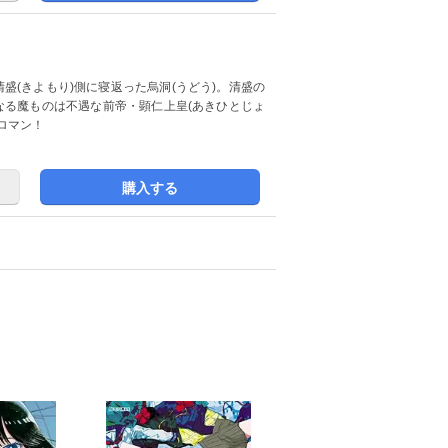
盛(きよもり)側に寝返った烏洞(うどう)。清盛の
なる魔ものは不遇な前帝・顕仁上皇(あきひとじょ
ロマン！
購入する