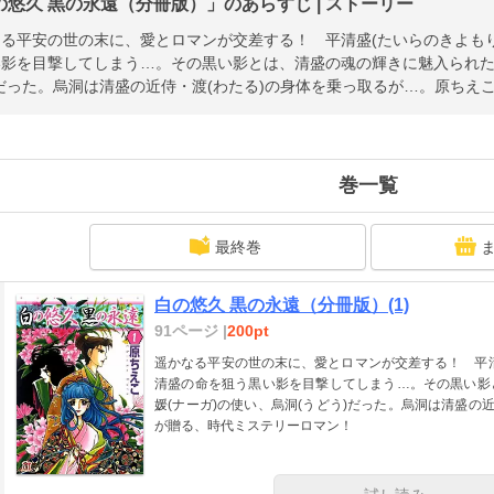
の悠久 黒の永遠（分冊版）」のあらすじ | ストーリー
る平安の世の末に、愛とロマンが交差する！ 平清盛(たいらのきよもり
影を目撃してしまう…。その黒い影とは、清盛の魂の輝きに魅入られた、
だった。烏洞は清盛の近侍・渡(わたる)の身体を乗っ取るが…。原ちえ
巻一覧
最終巻
白の悠久 黒の永遠（分冊版）(1)
91ページ |
200pt
遥かなる平安の世の末に、愛とロマンが交差する！ 平清
清盛の命を狙う黒い影を目撃してしまう…。その黒い影
媛(ナーガ)の使い、烏洞(うどう)だった。烏洞は清盛の
が贈る、時代ミステリーロマン！