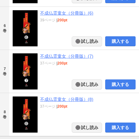
不成仏霊童女（分冊版）(6)
39ページ
|
200pt
6
巻
試し読み
購入する
不成仏霊童女（分冊版）(7)
37ページ
|
200pt
7
巻
試し読み
購入する
不成仏霊童女（分冊版）(8)
37ページ
|
200pt
8
巻
試し読み
購入する