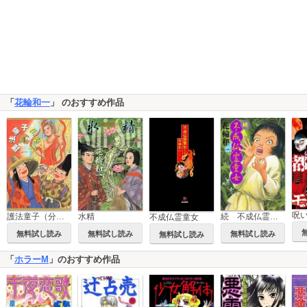
「
花輪和一
」 のおすすめ作品
続 不成仏霊童女
護法童子（分冊版）
水精
不成仏霊童女
無料試し読み
無料試し読み
無料試し読み
無料試し読み
「
ホラーM
」のおすすめ作品