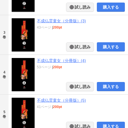
試し読み
購入する
不成仏霊童女（分冊版）(3)
43ページ
|
200pt
3
巻
試し読み
購入する
不成仏霊童女（分冊版）(4)
53ページ
|
200pt
4
巻
試し読み
購入する
不成仏霊童女（分冊版）(5)
41ページ
|
200pt
5
巻
試し読み
購入する