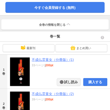
今すぐ会員登録する (無料)
全巻の情報を
閉じる
巻一覧
最新刊
まとめ買い
不成仏霊童女（分冊版）(1)
33ページ
|
200pt
1
巻
試し読み
購入する
不成仏霊童女（分冊版）(2)
39ページ
|
200pt
2
巻