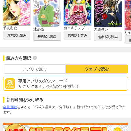
千夜恋歌
蕪木彩子スプラッター＆ホラー傑作集 少女解体
辻占売
悪霊使い
リ
無料試し読み
無料試し読み
無料試し読み
無料試し読み
読み方を選択
アプリで読む
ウェブで読む
専用アプリのダウンロード
サクサクまんがを読めて多機能！
新刊通知を受け取る
会員登録
をすると「不成仏霊童女（分冊版）」新刊配信のお知らせが受け取れ
ます。