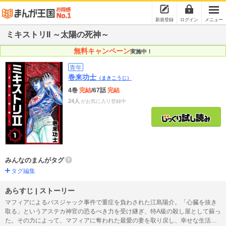
新規登録
ログイン
メニュー
ミキストリII ～太陽の死神～
無料キャンペーン
実施中！
青年
巻来功士
（まきこうじ）
4巻
完結
/67話
完結
24人
がお気に入り登録中
みんなのまんがタグ
タグ編集
あらすじ | ストーリー
マフィアによるバスジャック事件で重症を負わされた江島陽介。「心臓を抜き
取る」というアステカ神官の恐るべき力を受け継ぎ、特A級の殺し屋として蘇っ
た。その力によって、マフィアに奪われた最愛の妻を取り戻し、幸せな生活を