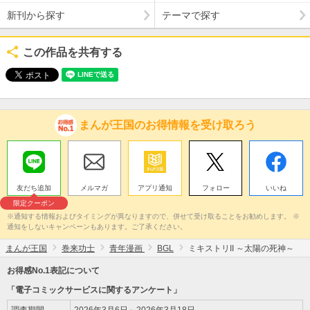
新刊から探す
テーマで探す
この作品を共有する
まんが王国のお得情報を受け取ろう
友だち追加
メルマガ
アプリ通知
フォロー
いいね
限定クーポン
※通知する情報およびタイミングが異なりますので、併せて受け取ることをお勧めします。 ※
通知をしないキャンペーンもあります。ご了承ください。
まんが王国
巻来功士
青年漫画
BGL
ミキストリII ～太陽の死神～
お得感No.1表記について
「電子コミックサービスに関するアンケート」
調査期間
2026年3月6日～2026年3月18日