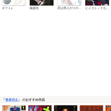
恋は雨上がりのように
ギフト±
幽麗塔
ヒメゴト～十九歳の制服～
「
巻来功士
」 のおすすめ作品