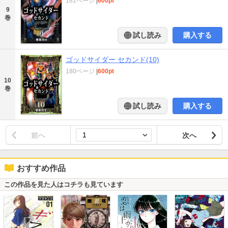
181ページ
|
600pt
9
巻
試し読み
購入する
ゴッドサイダー セカンド(10)
180ページ
|
600pt
10
巻
試し読み
購入する
前へ
次へ
おすすめ作品
この作品を見た人はコチラも見ています