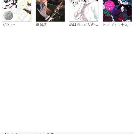
恋は雨上がりのように
ギフト±
幽麗塔
ヒメゴト～十九歳の制服～