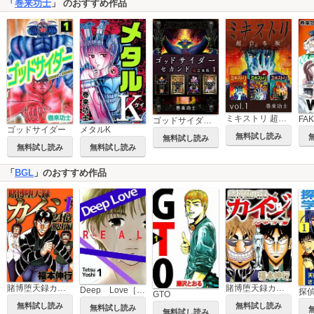
「
巻来功士
」 のおすすめ作品
ミキストリ 超合本版
FA
ゴッドサイダー セカンド 超合本版
ゴッドサイダー
メタルK
無料試し読み
無料試し読み
無料試し読み
無料試し読み
「
BGL
」のおすすめ作品
賭博堕天録カイジ ワン・ポーカー編
賭博堕天録カイジ 24億脱出編
Deep Love［REAL]
探
GTO
無料試し読み
無料試し読み
無料試し読み
無料試し読み