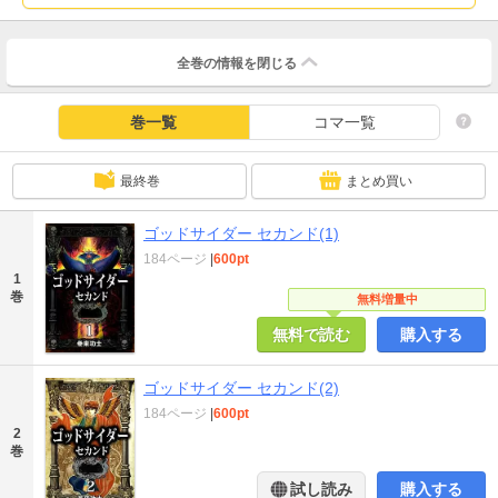
全巻の情報を
閉じる
巻一覧
コマ一覧
最終巻
まとめ買い
ゴッドサイダー セカンド(1)
184ページ
|
600pt
1
巻
無料増量中
無料で読む
購入する
ゴッドサイダー セカンド(2)
184ページ
|
600pt
2
巻
試し読み
購入する