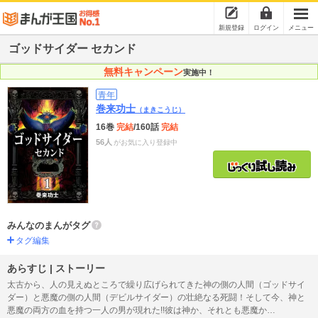
新規登録
ログイン
メニュー
ゴッドサイダー セカンド
無料キャンペーン
実施中！
青年
巻来功士
（まきこうじ）
16巻
完結
/160話
完結
56人
がお気に入り登録中
みんなのまんがタグ
タグ編集
あらすじ | ストーリー
太古から、人の見えぬところで繰り広げられてきた神の側の人間（ゴッドサイ
ダー）と悪魔の側の人間（デビルサイダー）の壮絶なる死闘！そして今、神と
悪魔の両方の血を持つ一人の男が現れた!!彼は神か、それとも悪魔か…