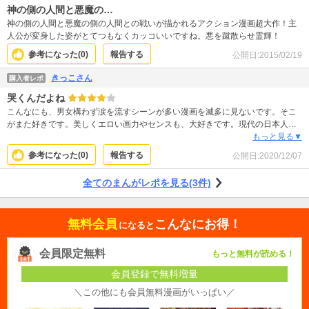
神の側の人間と悪魔の…
神の側の人間と悪魔の側の人間との戦いが描かれるアクション漫画超大作！主
人公が変身した姿がとてつもなくカッコいいですね。悪を蹴散らせ霊輝！
参考になった(
0
)
報告する
公開日:
2015/02/19
きっこさん
購入者レポ
哭くんだよね
こんなにも、男女構わず涙を流すシーンが多い漫画を滅多に見ないです。そこ
がまた好きです。美しくエロい画力やセンスも、大好きです。現代の日本人
も、みんなもっと涙流して良いんじゃないかな。
もっと見る▼
参考になった(
0
)
報告する
公開日:
2020/12/07
全てのまんがレポを見る(3件)
無料会員
こんなにお得！
になると
会員限定無料
もっと無料が読める！
会員登録で無料増量
＼この他にも会員無料漫画がいっぱい／