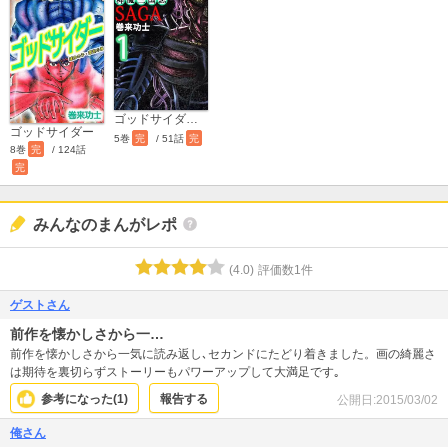
ゴッドサイダーサーガ～神魔三国志～
ゴッドサイダー
5巻
完
/ 51話
完
8巻
完
/ 124話
完
みんなのまんがレポ
(
4.0
)
評価数
1
件
ゲストさん
前作を懐かしさから一…
前作を懐かしさから一気に読み返し､セカンドにたどり着きました。画の綺麗さ
は期待を裏切らずストーリーもパワーアップして大満足です｡
参考になった(
1
)
報告する
公開日:
2015/03/02
俺さん