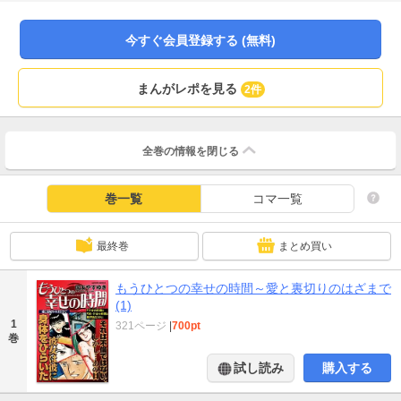
今すぐ会員登録する (無料)
まんがレポを見る
2件
全巻の情報を
閉じる
巻一覧
コマ一覧
最終巻
まとめ買い
もうひとつの幸せの時間～愛と裏切りのはざまで
(1)
1
321ページ
|
700pt
巻
試し読み
購入する