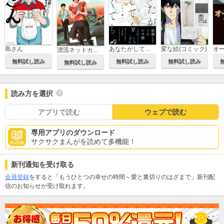
あなたがしてくれなくても
島さん
変な絵(コミック)
漂流ネットカフェ
無料試し読み
無料試し読み
無料試し読み
無料試し読み
読み方を選択
アプリで読む
ウェブで読む
専用アプリのダウンロード
サクサクまんがを読めて多機能！
新刊通知を受け取る
会員登録
をすると「もうひとつの幸せの時間～愛と裏切りのはざまで」新刊配
信のお知らせが受け取れます。