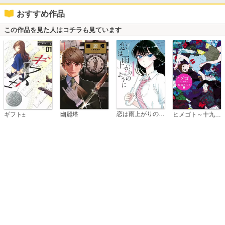
おすすめ作品
この作品を見た人はコチラも見ています
恋は雨上がりのように
ギフト±
幽麗塔
ヒメゴト～十九歳の制服～