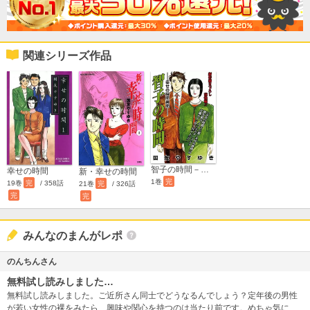
関連シリーズ作品
智子の時間－幸せの時間異聞－
幸せの時間
新・幸せの時間
1巻
完
19巻
完
/ 358話
21巻
完
/ 326話
完
完
みんなのまんがレポ
のんちんさん
無料試し読みしました…
無料試し読みしました。ご近所さん同士でどうなるんでしょう？定年後の男性
が若い女性の裸をみたら、興味や関心を持つのは当たり前です。めちゃ気にな