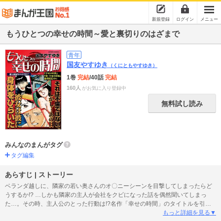
新規登録
ログイン
メニュー
もうひとつの幸せの時間～愛と裏切りのはざまで
青年
国友やすゆき
（くにともやすゆき）
1巻
完結
/40話
完結
160人
がお気に入り登録中
無料試し読み
みんなのまんがタグ
タグ編集
あらすじ | ストーリー
ベランダ越しに、隣家の若い奥さんのオ〇ニーシーンを目撃してしまったらど
うするか!? …しかも隣家の主人が会社をクビになった話を偶然聞いてしまっ
た…。その時、主人公のとった行動は!?名作「幸せの時間」のタイトルを引き
継いだちょっとHなハートフル物語がぎゅっと詰まった名作短編集！
もっと詳細を見る▼