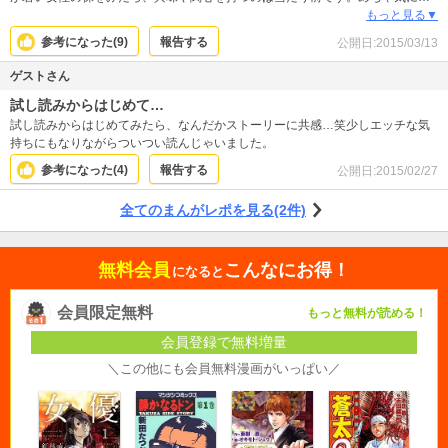
ります
もっと見る▼
参考になった(
9
)
報告する
公開日:
2015/03/13
ゲストさん
試し読みからはじめて…
試し読みからはじめてみたら、なんだかストーリーに共感…笑少しエッチな気
持ちにもなりながらついつい読んじゃいました。
参考になった(
4
)
報告する
公開日:
2015/02/27
全てのまんがレポを見る(2件)
無料会員
こんなにお得！
になると
会員限定無料
もっと無料が読める！
会員登録で無料増量
＼この他にも会員無料漫画がいっぱい／