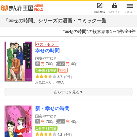
新規登録
ログイン
メニュー
「幸せの時間」シリーズの漫画・コミック一覧
"幸せの時間"
の検索結果
1～4件/全4件
ベストセラー
幸せの時間
国友やすゆき
完
700pt
完
40pt
巻
コマ
1冊無料増量
割引
3.7
（9件）
お気に入り：790人
あらすじを見る▼
新・幸せの時間
国友やすゆき
完
700pt
完
40pt
巻
コマ
1冊無料増量
4.2
（6件）