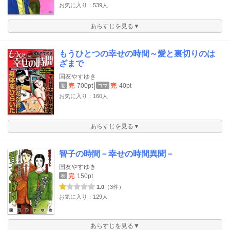
お気に入り：539人
あらすじを見る▼
もうひとつの幸せの時間～愛と裏切りのは
ざまで
国友やすゆき
完
700pt
完
40pt
巻
コマ
お気に入り：160人
あらすじを見る▼
智子の時間－幸せの時間異聞－
国友やすゆき
完
150pt
巻
1.0
（3件）
お気に入り：129人
あらすじを見る▼