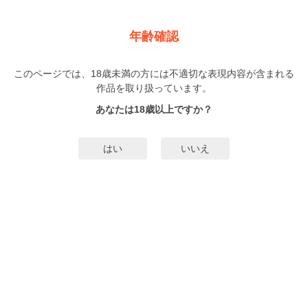
新規登録
ログイン
メニュー
年齢確認
花とうさぎ
このページでは、18歳未満の方には不適切な表現内容が含まれる
BL
作品を取り扱っています。
嘉島ちあき
（かしまちあき）
1巻
完結
あなたは18歳以上ですか？
241人
がお気に入り登録中
無料試し読み
はい
いいえ
みんなのまんがタグ
ドラマCD化
タグ編集
あらすじ | ストーリー
411号室の相澤さんは、いつもウサギをかぶっている……。配達のお得意先の
相澤さんは、引きこもりで人見知りのウサギ男だ。大体何であんなの被ってん
だ。変態？ 毎日配達してるのに顔は見えないし無口で、怖いコトこの上な
い。なのにある日、ウサギ頭のまま、腕をぎゅっと握ってきて 「ま…また明
もっと詳細を見る▼