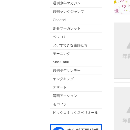
週刊少年マガジン
週刊ヤングジャンプ
Cheese!
別冊マーガレット
ベツコミ
Jourすてきな主婦たち
モーニング
Sho-Comi
週刊少年サンデー
ヤングキング
デザート
漫画アクション
モバフラ
ビックコミックスペリオール