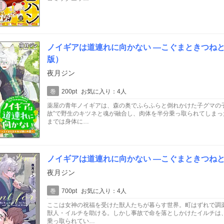
ノイギアは道連れに向かない ―こぐまときつね
版）
夜月ジン
巻
200pt
お気に入り：4人
薬屋の青年ノイギアは、森の奥でふらふらと倒れかけた子グマの
故”で野生のキツネと魂が融合し、肉体を半分乗っ取られてしま
までは身体に…
ノイギアは道連れに向かない ―こぐまときつね
夜月ジン
巻
700pt
お気に入り：4人
ここは女神の祝福を受けた獣人たちが暮らす世界。町はずれで調
獣人・イルチを助ける。しかし事故で命を落としかけたイルチは
乗っ取られてい…