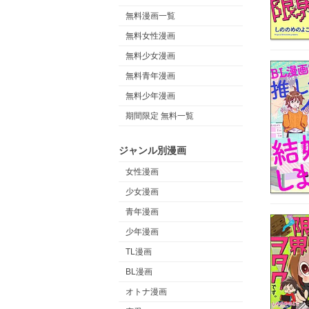
無料漫画一覧
無料女性漫画
無料少女漫画
無料青年漫画
無料少年漫画
期間限定 無料一覧
ジャンル別漫画
女性漫画
少女漫画
青年漫画
少年漫画
TL漫画
BL漫画
オトナ漫画