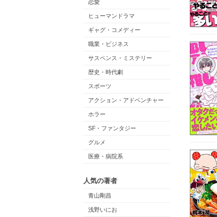
恋愛
ヒューマンドラマ
ギャグ・コメディー
職業・ビジネス
サスペンス・ミステリー
歴史・時代劇
スポーツ
アクション・アドベンチャー
ホラー
SF・ファンタジー
グルメ
医療・病院系
人気の著者
青山剛昌
浅野いにお