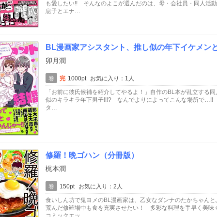
も愛したい!! そんなのよこが選んだのは、母・会社員・同人活
息子とエナ…
BL漫画家アシスタント、推し似の年下イケメン
卯月潤
巻
完
1000pt
お気に入り：1人
「お前に彼氏候補を紹介してやるよ！」自作のBL本が乱立する
似のキラキラ年下男子!!!? なんでよりによってこんな場所で…
タ…
修羅！晩ゴハン（分冊版）
梶本潤
巻
150pt
お気に入り：2人
食いしん坊で鬼ヨメのBL漫画家は、乙女なダンナのたかちゃん
荒んだ修羅場中も食を充実させたい！ 多彩な料理を手早く美味
コミックエッ…