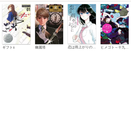
恋は雨上がりのように
ギフト±
幽麗塔
ヒメゴト～十九歳の制服～