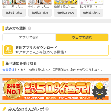
先生、差し入れです。（分冊版）
先生、差し入れです。
修羅！晩ゴハン（分冊版）
BL漫画家ですけど結婚してもいいですか？
無料試し読み
無料試し読み
無料試し読み
無料試し読み
読み方を選択
アプリで読む
ウェブで読む
専用アプリのダウンロード
サクサクまんがを読めて多機能！
新刊通知を受け取る
会員登録
をすると「修羅！晩ゴハン」新刊配信のお知らせが受け取れます。
みんなのまんがレポ