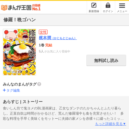
新規登録
ログイン
メニュー
修羅！晩ゴハン
女性
梶本潤
（かじもとじゅん）
1巻
完結
5人
がお気に入り登録中
無料試し読み
みんなのまんがタグ
タグ編集
あらすじ | ストーリー
食いしん坊で鬼ヨメのBL漫画家は、乙女なダンナのたかちゃんとふたり暮ら
し。正直自炊は時間がかかるけど、荒んだ修羅場中も食を充実させたい！ 多
彩な料理を手早く美味くをモットーに夫婦の家メシを赤裸々に綴ったコミック
エッセイ！
もっと詳細を見る▼