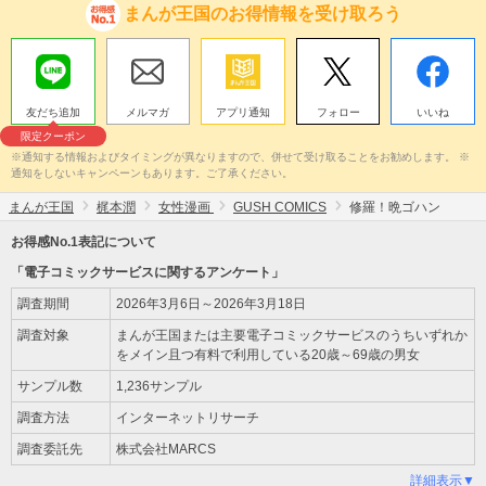
まんが王国のお得情報を受け取ろう
友だち追加
メルマガ
アプリ通知
フォロー
いいね
限定クーポン
※通知する情報およびタイミングが異なりますので、併せて受け取ることをお勧めします。 ※
通知をしないキャンペーンもあります。ご了承ください。
まんが王国
梶本潤
女性漫画
GUSH COMICS
修羅！晩ゴハン
お得感No.1表記について
「電子コミックサービスに関するアンケート」
調査期間
2026年3月6日～2026年3月18日
調査対象
まんが王国または主要電子コミックサービスのうちいずれか
をメイン且つ有料で利用している20歳～69歳の男女
サンプル数
1,236サンプル
調査方法
インターネットリサーチ
調査委託先
株式会社MARCS
詳細表示▼