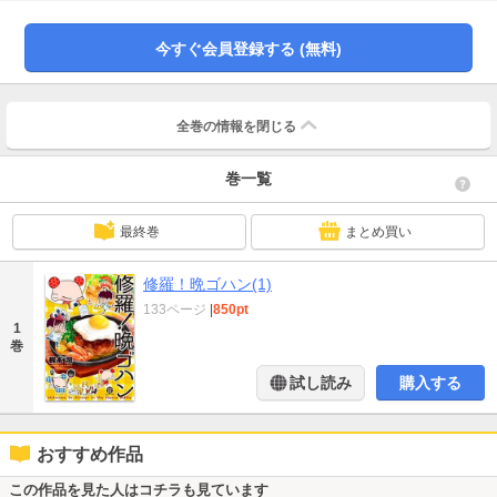
今すぐ会員登録する (無料)
全巻の情報を
閉じる
巻一覧
最終巻
まとめ買い
修羅！晩ゴハン(1)
133ページ
|
850pt
1
巻
試し読み
購入する
おすすめ作品
この作品を見た人はコチラも見ています