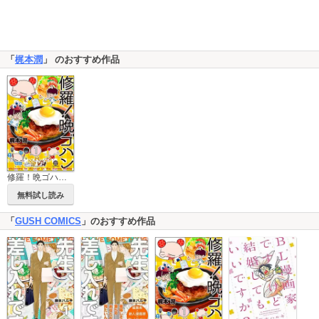
「
梶本潤
」 のおすすめ作品
修羅！晩ゴハン（分冊版）
無料試し読み
「
GUSH COMICS
」のおすすめ作品