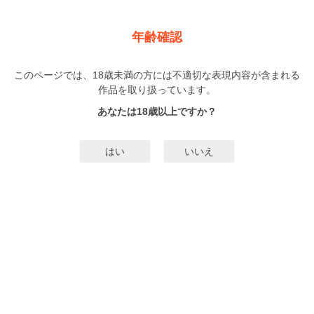
新規登録
ログイン
メニュー
年齢確認
オオカミくんは襲われたい
このページでは、18歳未満の方には不適切な表現内容が含まれる
BL
作品を取り扱っています。
柊のぞむ
（ひいらぎのぞむ）
3巻
まで配信
あなたは18歳以上ですか？
615人
がお気に入り登録中
無料試し読み
はい
いいえ
みんなのまんがタグ
バンドマン
大学生
サモエド
舌ピ
タグ編集
あらすじ | ストーリー
「がっつくなって、どっちが襲われてんだよ」同じ大学の人気ロックバンド
で、ギター担当のシンゴに一途な恋心を抱いているクールイケメンの瀧。祖母
の死を悼み泣いてくれたシンゴにお礼をするはずが、不器用な瀧は思い余って
告白をしてしまう。シンゴと付き合い始めたものの、今すぐシたい瀧に対し、
もっと詳細を見る▼