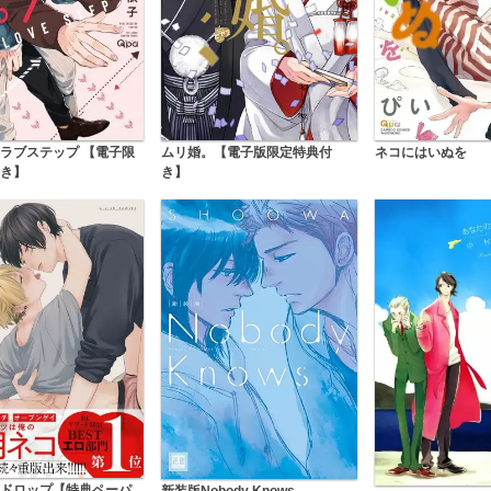
ラブステップ 【電子限
ムリ婚。【電子版限定特典付
ネコにはいぬを
き】
き】
ドロップ【特典ペーパ
新装版Nobody Knows