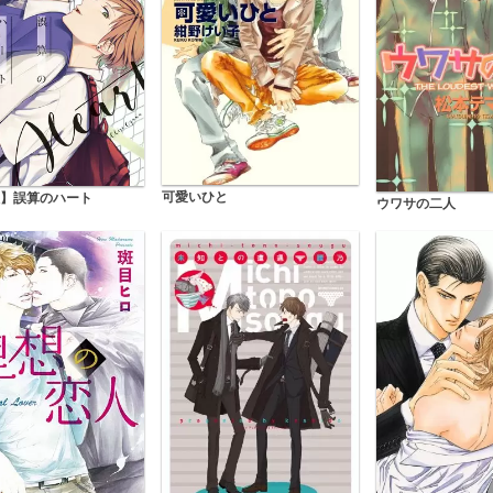
可愛いひと
】誤算のハート
ウワサの二人