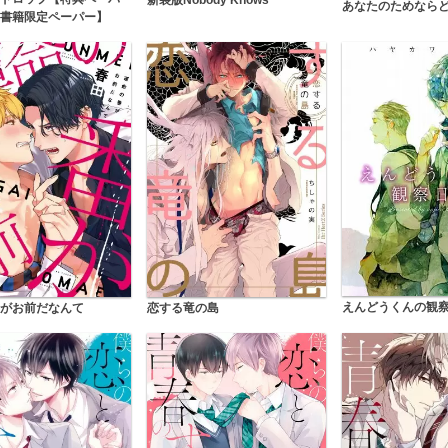
あなたのためなら
書籍限定ペーパー】
えんどうくんの観
がお前だなんて
恋する竜の島