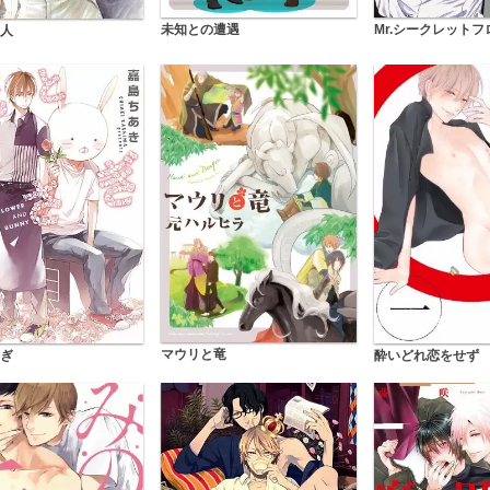
未知との遭遇
Mr.シークレットフ
人
マウリと竜
酔いどれ恋をせず
ぎ