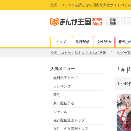
漫画・コミックを読むなら国内最大級サイトのまん
詳細
検索
トップ
先行配信
女性/少女
青年/少
漫画・コミック読むならまんが王国
タグ一覧
人気メニュー
「#
無料漫画トップ
1～40
ランキング
新刊
新刊配信予定
ジャンル
先行配信漫画トップ
女性・少女漫画トップ