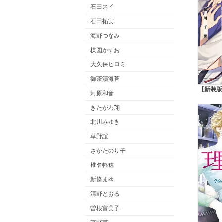
石田スイ
石田拓実
海野つなみ
楳図かずお
大久保ヒロミ
御茶漬海苔
【新装版
河原和音
きたがわ翔
北川みゆき
草野誼
さかたのり子
椎名軽穂
新條まゆ
清野とおる
曽根富美子