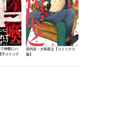
界で神獣にハ
四代目・大和辰之【コミックス
電子コミック
版】