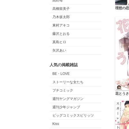
高野苺
理想の恋
高橋留美子
乃木坂太郎
東村アキコ
藤沢とおる
真島ヒロ
矢沢あい
人気の掲載雑誌
BE・LOVE
ストーリーな女たち
プチコミック
花とうさ
週刊ヤングマガジン
週刊少年ジャンプ
ビッグコミックスピリッツ
Kiss