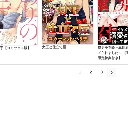
女王と仕立て屋
腐男子召喚～異世
手【コミックス版】
メられました～ 【
限定特典付き】
1
2
3