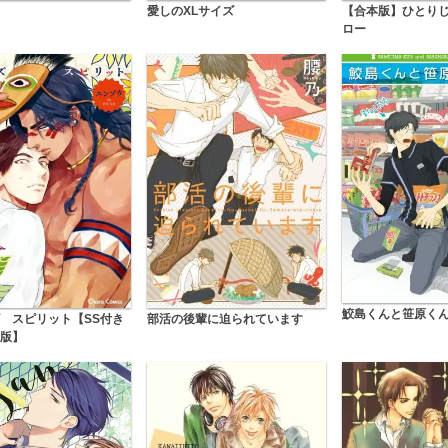
愛しのXLサイズ
【合本版】ひとり
ロー
鮫島くんと笹原く
部活の後輩に迫られています
 スピリット【SS付き
版】