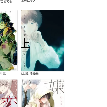
爪先にキス
どこまでも
察日記
はだける怪物