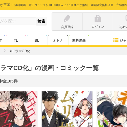
が王国！
無料漫画・電子コミックが10,000冊以上！1冊丸ごと無料、期間限定無料漫画、完結作
ログイン
会員登録
初め
ジャ
年
TL
BL
オトナ
無料漫画
#ドラマCD化
ドラマCD化」の漫画・コミック一覧
件/全105件