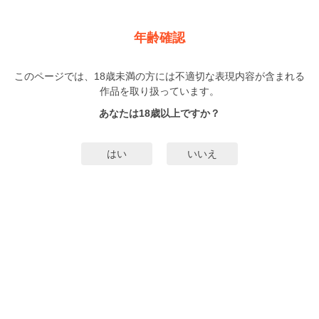
新規登録
ログイン
メニュー
年齢確認
嫌いでいさせて
無料＆割引キャンペーン
実施中！
このページでは、18歳未満の方には不適切な表現内容が含まれる
作品を取り扱っています。
BL
週間BLランキング
29位
あなたは18歳以上ですか？
ひじき
（ひじき）
10巻
まで配信
はい
いいえ
4578人
がお気に入り登録中
みんなのまんがタグ
運命の番
歳下攻め
歳上受け
ドラマCD化
子持ち
タグ編集
すべ
てのタグを表示
あらすじ | ストーリー
しずくは俺が守るんだ、αなんていらない。Ωの雫斗（なおと）は一人娘のしず
くと暮らすシングルマザー。娘を愛する雫斗だが、αに対するトラウマは根深