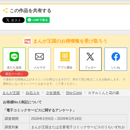
この作品を共有する
まんが王国のお得情報を受け取ろう
友だち追加
メルマガ
アプリ通知
フォロー
いいね
限定クーポン
※通知する情報およびタイミングが異なりますので、併せて受け取ることをお勧めします。 ※
通知をしないキャンペーンもあります。ご了承ください。
まんが王国
白石ユキ
少女漫画
Sho-Comi
カヲルくんと花の森
お得感No.1表記について
「電子コミックサービスに関するアンケート」
調査期間
2026年3月6日～2026年3月18日
調査対象
まんが王国または主要電子コミックサービスのうちいずれか