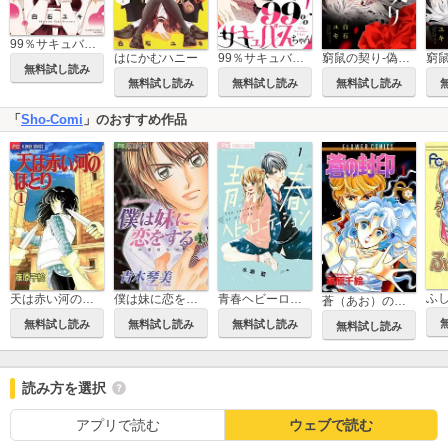
99％サキュバスちゃん
はにかむハニー
99％サキュバスちゃん【マイクロ】
窮鼠の契り-偽りのΩ-【マイクロ】
無料試し読み
無料試し読み
無料試し読み
無料試し読み
「
Sho-Comi
」のおすすめ作品
ふ
僕は妹に恋をする
青春ヘビーローテーション
天は赤い河のほとり
蒼（あお）の封印
無料試し読み
無料試し読み
無料試し読み
無料試し読み
読み方を選択
アプリで読む
ウェブで読む