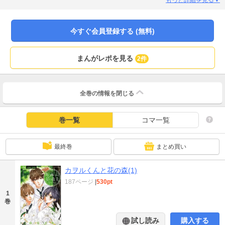
れて、王子様系女子カヲルくんの史上最高のピュア恋ラブストーリーがはじま
る！！
今すぐ会員登録する (無料)
まんがレポを見る
2件
全巻の情報を
閉じる
巻一覧
コマ一覧
最終巻
まとめ買い
カヲルくんと花の森(1)
187ページ
|
530pt
1
巻
試し読み
購入する