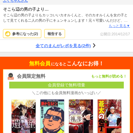
ふくちゃんさん
そこら辺の男の子より…
そこら辺の男の子よりもカッコいいカオルくんと、そのカオルくんを女の子と
して見てくれる二人の男の子にキュンキュンします！元々可愛いんだけど、更
にどんどん可愛くなっていくカオルくんが見所です！
もっと見る▼
参考になった(
2
)
報告する
公開日:
2014/12/17
全てのまんがレポを見る(2件)
無料会員
こんなにお得！
になると
会員限定無料
もっと無料が読める！
会員登録で無料増量
＼この他にも会員無料漫画がいっぱい／