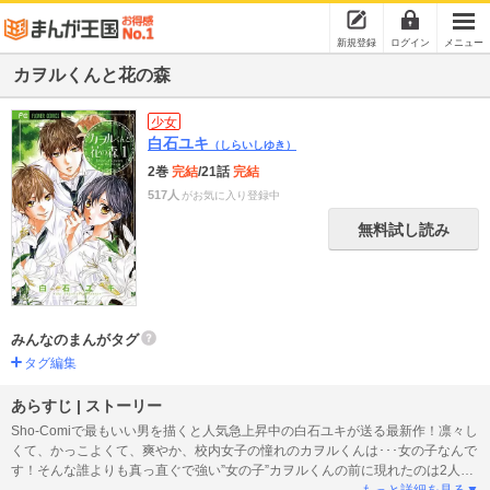
新規登録
ログイン
メニュー
カヲルくんと花の森
少女
白石ユキ
（しらいしゆき）
2巻
完結
/21話
完結
517人
がお気に入り登録中
無料試し読み
みんなのまんがタグ
タグ編集
あらすじ | ストーリー
Sho-Comiで最もいい男を描くと人気急上昇中の白石ユキが送る最新作！凛々し
くて、かっこよくて、爽やか、校内女子の憧れのカヲルくんは･･･女の子なんで
す！そんな誰よりも真っ直ぐで強い”女の子”カヲルくんの前に現れたのは2人の
本物の”王子様”。年下小悪魔系男子・蓮くんとミステリアスでクールな蘭に挟ま
もっと詳細を見る▼