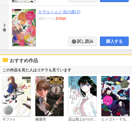
カヲルくんと花の森(2)
192ページ
|
530pt
2
巻
試し読み
購入する
おすすめ作品
この作品を見た人はコチラも見ています
恋は雨上がりのように
ギフト±
幽麗塔
ヒメゴト～十九歳の制服～