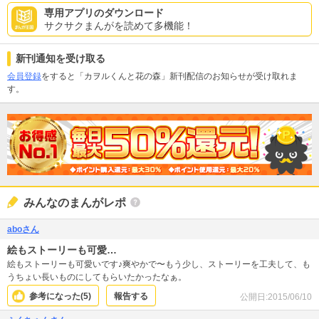
専用アプリのダウンロード
サクサクまんがを読めて多機能！
新刊通知を受け取る
会員登録
をすると「カヲルくんと花の森」新刊配信のお知らせが受け取れま
す。
みんなのまんがレポ
aboさん
絵もストーリーも可愛…
絵もストーリーも可愛いです♪爽やかで〜もう少し、ストーリーを工夫して、も
うちょい長いものにしてもらいたかったなぁ。
参考になった(
5
)
報告する
公開日:
2015/06/10