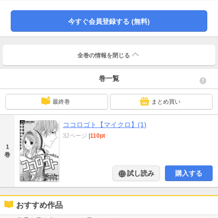
今すぐ会員登録する (無料)
全巻の情報を
閉じる
巻一覧
最終巻
まとめ買い
ココロゴト【マイクロ】(1)
32ページ
|
110pt
1
巻
試し読み
購入する
おすすめ作品