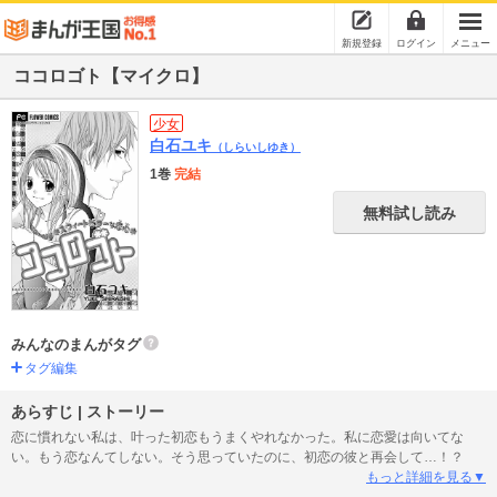
新規登録
ログイン
メニュー
ココロゴト【マイクロ】
少女
白石ユキ
（しらいしゆき）
1巻
完結
無料試し読み
みんなのまんがタグ
タグ編集
あらすじ | ストーリー
恋に慣れない私は、叶った初恋もうまくやれなかった。私に恋愛は向いてな
い。もう恋なんてしない。そう思っていたのに、初恋の彼と再会して…！？
もっと詳細を見る▼