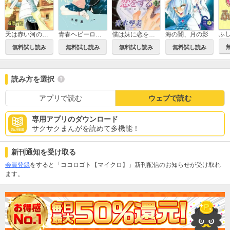
ふ
僕は妹に恋をする
青春ヘビーローテーション
海の闇、月の影
天は赤い河のほとり
無料試し読み
無料試し読み
無料試し読み
無料試し読み
読み方を選択
アプリで読む
ウェブで読む
専用アプリのダウンロード
サクサクまんがを読めて多機能！
新刊通知を受け取る
会員登録
をすると「ココロゴト【マイクロ】」新刊配信のお知らせが受け取れ
ます。