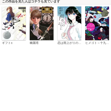
この作品を見た人はコチラも見ています
恋は雨上がりのように
ギフト±
幽麗塔
ヒメゴト～十九歳の制服～