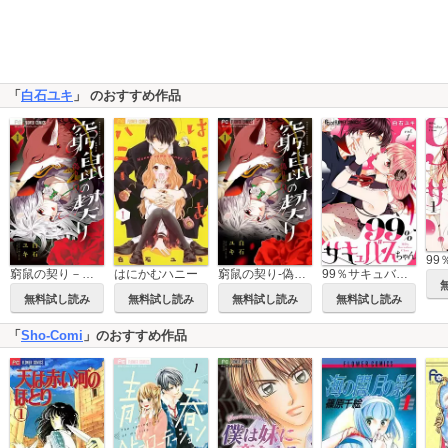
「
白石ユキ
」 のおすすめ作品
窮鼠の契り－偽りのΩ－
はにかむハニー
窮鼠の契り-偽りのΩ-【マイクロ】
99％サキュバスちゃん【マイクロ】
無料試し読み
無料試し読み
無料試し読み
無料試し読み
「
Sho-Comi
」のおすすめ作品