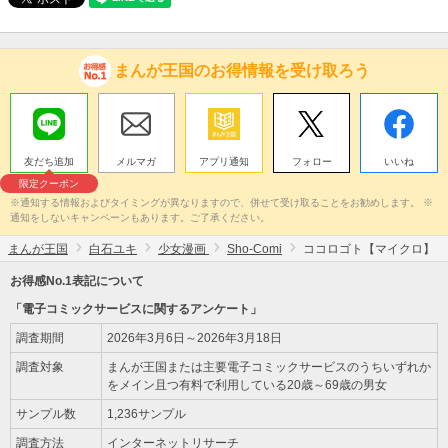
まんが王国のお得情報を受け取ろう
友だち追加
メルマガ
アプリ通知
フォロー
いいね
限定クーポン
※通知する情報およびタイミングが異なりますので、併せて受け取ることをお勧めします。 ※
通知をしないキャンペーンもあります。ご了承ください。
まんが王国
白石ユキ
少女漫画
Sho-Comi
ココロゴト【マイクロ】
お得感No.1表記について
「電子コミックサービスに関するアンケート」
調査期間
2026年3月6日～2026年3月18日
調査対象
まんが王国または主要電子コミックサービスのうちいずれか
をメイン且つ有料で利用している20歳～69歳の男女
サンプル数
1,236サンプル
調査方法
インターネットリサーチ