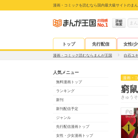
漫画・コミックを読むなら国内最大級サイトのまん
詳細
検索
トップ
先行配信
女性/
漫画・コミック読むならまんが王国
白石ユ
人気メニュー
漫画・
無料漫画トップ
窮鼠
ランキング
きゅうそ
新刊
新刊配信予定
ジャンル
先行配信漫画トップ
女性・少女漫画トップ