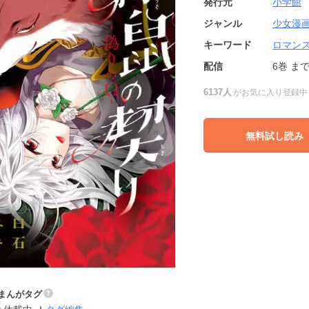
発行元
小学館
ジャンル
少女漫
キーワード
ロマン
配信
6巻
ま
6137人
がお気に入り登録中
無料試し読み
まんがタグ