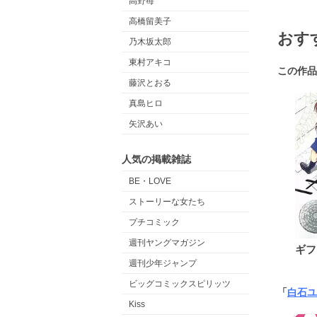
高野苺
高橋留美子
おす
乃木坂太郎
東村アキコ
この作品
藤沢とおる
真島ヒロ
矢沢あい
人気の掲載雑誌
BE・LOVE
ストーリーな女たち
プチコミック
週刊ヤングマガジン
ギフ
週刊少年ジャンプ
ビッグコミックスピリッツ
「
白石ユ
Kiss