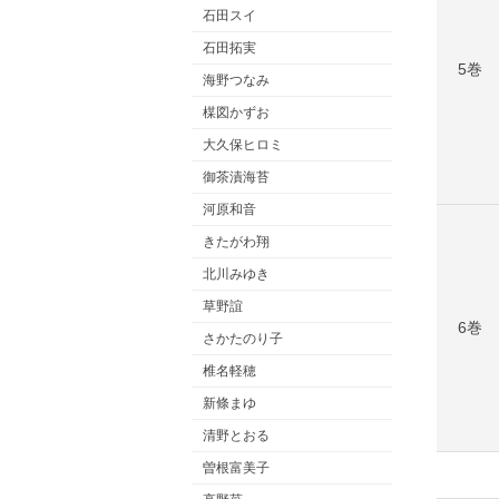
石田スイ
石田拓実
5巻
海野つなみ
楳図かずお
大久保ヒロミ
御茶漬海苔
河原和音
きたがわ翔
北川みゆき
草野誼
6巻
さかたのり子
椎名軽穂
新條まゆ
清野とおる
曽根富美子