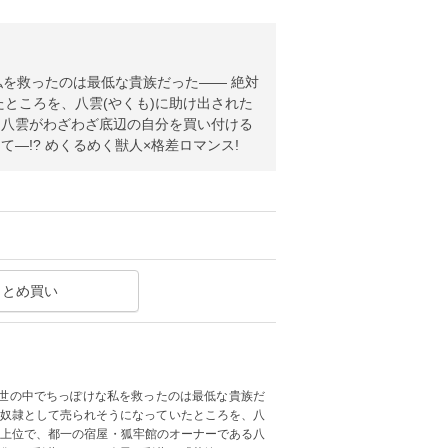
私を救ったのは最低な貴族だった―― 絶対
ところを、八雲(やくも)に助け出された
る八雲がわざわざ底辺の自分を買い付ける
―!? めくるめく獣人×格差ロマンス!
まとめ買い
の世の中でちっぽけな私を救ったのは最低な貴族だ
 奴隷として売られそうになっていたところを、八
スト上位で、都一の宿屋・狐牢館のオーナーである八