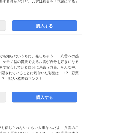
発する彩葉だけど、八雲は彩葉を「花嫁にする」
購入する
でも知らないうちに、発しちゃう… 八雲への感
 ケモノ型の貴族である八雲が自分を好きになる
中で安心している自分に戸惑う彩葉。そんな中、
が隠されていることに気付いた彩葉は…！? 彩葉
！？ 獣人×格差ロマンス！
購入する
でも信じられないくらい大事なんだよ 八雲のこ