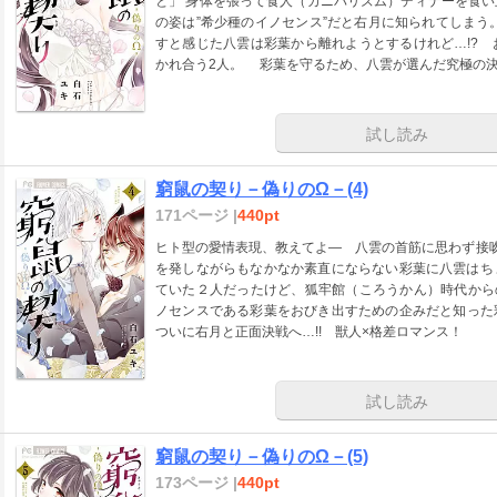
と」 身体を張って食人（カニバリズム）ディナーを食
の姿は”希少種のイノセンス”だと右月に知られてしま
すと感じた八雲は彩葉から離れようとするけれど…!?
かれ合う2人。 彩葉を守るため、八雲が選んだ究極の
試し読み
窮鼠の契り－偽りのΩ－(4)
171ページ |
440pt
ヒト型の愛情表現、教えてよ― 八雲の首筋に思わず接吻
を発しながらもなかなか素直にならない彩葉に八雲はち
ていた２人だったけど、狐牢館（ころうかん）時代から
ノセンスである彩葉をおびき出すための企みだと知った
ついに右月と正面決戦へ…!! 獣人×格差ロマンス！
試し読み
窮鼠の契り－偽りのΩ－(5)
173ページ |
440pt