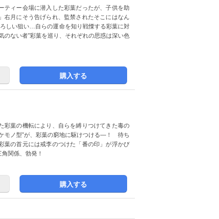
ーティー会場に潜入した彩葉だったが、子供を助
」右月にそう告げられ、監禁されたそこにはなん
恐ろしい狙い…自らの運命を知り戦慄する彩葉に対
気のない者”彩葉を巡り、それぞれの思惑は深い色
購入する
た彩葉の機転により、自らを縛りつけてきた毒の
ケモノ型”が、彩葉の窮地に駆けつける―！ 待ち
彩葉の首元には戒李のつけた「番の印」が浮かび
三角関係、勃発！
購入する