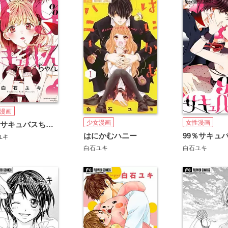
漫画
少女漫画
女性漫画
99％サキュバスちゃん
はにかむハニー
ユキ
白石ユキ
白石ユキ