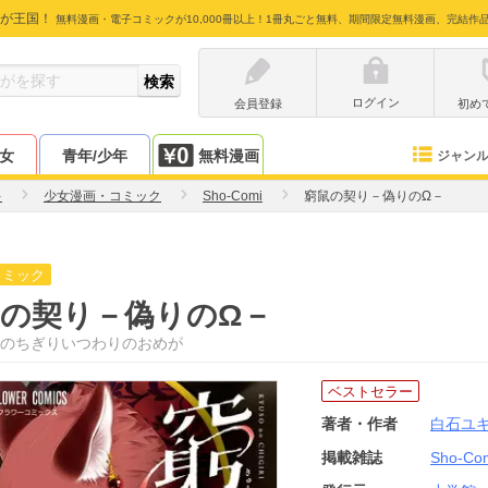
が王国！
無料漫画・電子コミックが10,000冊以上！1冊丸ごと無料、期間限定無料漫画、完結作
ログイン
会員登録
初め
少女
青年/少年
無料漫画
ジャン
キ
少女漫画・コミック
Sho-Comi
窮鼠の契り－偽りのΩ－
コミック
の契り－偽りのΩ－
のちぎりいつわりのおめが
ベストセラー
著者・作者
白石ユ
掲載雑誌
Sho-Co