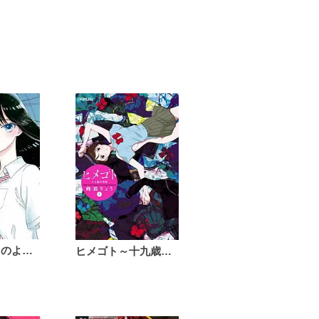
恋は雨上がりのように
ヒメゴト～十九歳の制服～