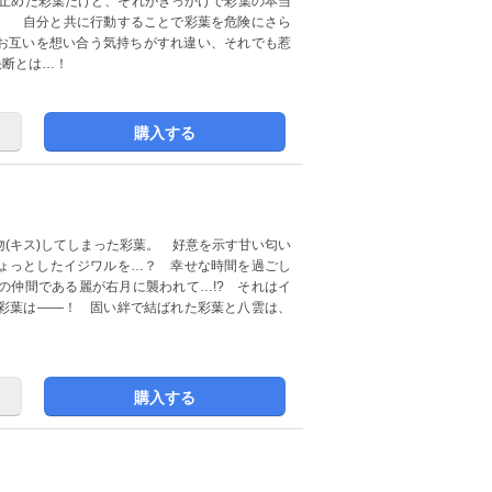
い止めた彩葉だけど、それがきっかけで彩葉の本当
う。 自分と共に行動することで彩葉を危険にさら
 お互いを想い合う気持ちがすれ違い、それでも惹
決断とは…！
購入する
(キス)してしまった彩葉。 好意を示す甘い匂い
ょっとしたイジワルを…？ 幸せな時間を過ごし
の仲間である麗が右月に襲われて…!? それはイ
彩葉は――！ 固い絆で結ばれた彩葉と八雲は、
購入する