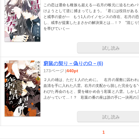
この恋は運命も種族も超える―右月の喉元に迫るためパ
けようとして逆に捕まってしまう。「君には役目がある
と戒李の姿が― もう1人のイノセンスの存在、右月の
し、戒李が提案したまさかの解決策とは…！？ ”混じり
を帯びていく―
試し読み
窮鼠の契り－偽りのΩ－(6)
173ページ |
440pt
２人の雄は、ただ１人のために。 右月の屋敷に囚われ
血清を手に入れた八雲。右月の支配から脱した完全なる”
わびた再会のもと、愛を確かめ合う彩葉と八雲。しかし
上がっていて…！？ 彩葉の番の座は誰の手に―決死の
試し読み
1