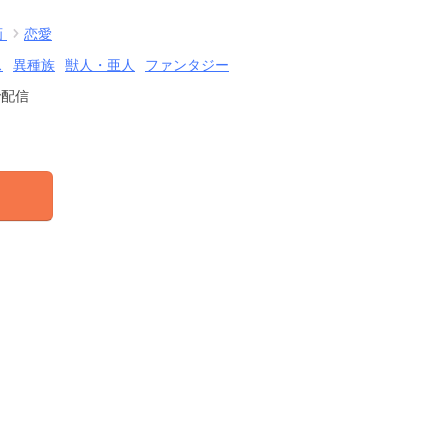
画
恋愛
ス
異種族
獣人・亜人
ファンタジー
で配信