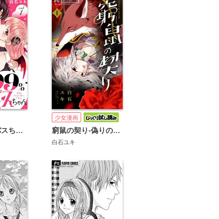
少女漫画
99％サキュバスちゃん【マイクロ】
窮鼠の契り-偽りのΩ-【マイクロ】
白石ユキ