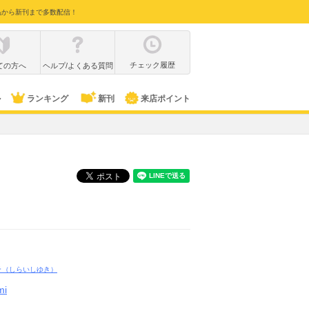
品から新刊まで多数配信！
チェック履歴
ての方へ
ヘルプ/よくある質問
ル
ランキング
新刊
来店ポイント
キ
（しらいしゆき）
mi