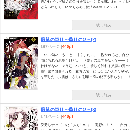
雲がわざわざ底辺の自分を買い付ける意味がわからず反
と言い出して―!? めくるめく獣人×格差ロマンス!
試し読み
窮鼠の契り－偽りのΩ－(2)
167ページ |
440pt
「いい匂い もっと 甘くしたい」 抱かれると、自分
情に揺れる彩葉だけど…「花嫁」の真実を知って――！
わけがない。そう思いつつも、優しく触れる八雲の腕の
狐牢館で開催される「花宵の宴」にはなにか大きな秘密
を守りたい八雲は…さらに彩葉自身の秘密も明らかに―
試し読み
窮鼠の契り－偽りのΩ－(3)
171ページ |
440pt
反発し合っていた２人がついに…両想い！？ 「自分