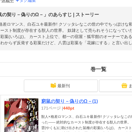
休載中
タグ編集
鼠の契り－偽りのΩ－」のあらすじ | ストーリー
格差ロマンス、白石ユキ最新作! クソッタレなこの世の中でちっぽけな
ースト制度が存在する獣人の世界。 奴隷として売られそうになっていた
彩葉(いろは)。 カースト上位で、都一の宿屋・狐牢館のオーナーであ
わからず反発する彩葉だけど、八雲は彩葉を「花嫁にする」と言い出して
巻一覧
最新刊
窮鼠の契り－偽りのΩ－(1)
171ページ |
440pt
獣人×格差ロマンス、白石ユキ最新作! クソッタレなこ
った―― 絶対的なカースト制度が存在する獣人の世界。
雲(やくも)に助け出された鼠種の彩葉(いろは)。 カー