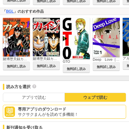
無料試し読み
無料試し読み
無料試し読み
無料試し読み
「
BGL
」のおすすめ作品
ア
賭博堕天録カイジ ワン・ポーカー編
賭博堕天録カイジ 24億脱出編
Deep Love［REAL]
GTO
無料試し読み
無料試し読み
無料試し読み
無料試し読み
読み方を選択
アプリで読む
ウェブで読む
専用アプリのダウンロード
サクサクまんがを読めて多機能！
新刊通知を受け取る