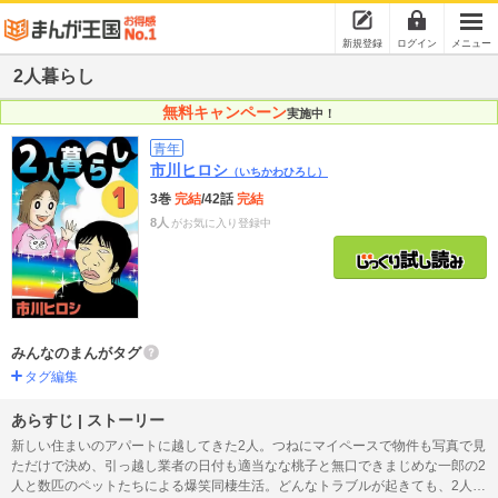
新規登録
ログイン
メニュー
2人暮らし
無料キャンペーン
実施中！
青年
市川ヒロシ
（いちかわひろし）
3巻
完結
/42話
完結
8人
がお気に入り登録中
みんなのまんがタグ
タグ編集
あらすじ | ストーリー
新しい住まいのアパートに越してきた2人。つねにマイペースで物件も写真で見
ただけで決め、引っ越し業者の日付も適当なな桃子と無口できまじめな一郎の2
人と数匹のペットたちによる爆笑同棲生活。どんなトラブルが起きても、2人た