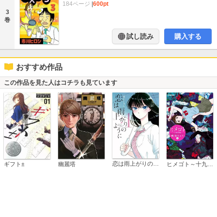
184ページ
|
600pt
3
巻
試し読み
購入する
おすすめ作品
この作品を見た人はコチラも見ています
恋は雨上がりのように
ギフト±
幽麗塔
ヒメゴト～十九歳の制服～