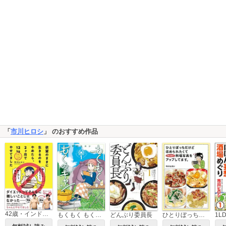
「
市川ヒロシ
」 のおすすめ作品
42歳・インドア漫画家 欲望のままに生きるのをやめたら、2ヶ月で12kgやせてました
ひとりぼっちだけど ほめられたくてせっせと料理写真をアップしてます。
もくもく もくのキャン
どんぶり委員長