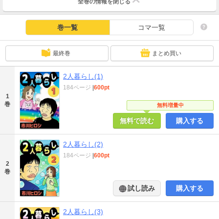
全巻の情報を
閉じる
巻一覧
コマ一覧
最終巻
まとめ買い
2人暮らし(1)
184ページ
|
600pt
1
巻
無料増量中
無料で読む
購入する
2人暮らし(2)
184ページ
|
600pt
2
巻
試し読み
購入する
2人暮らし(3)