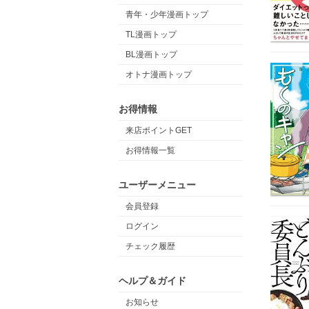
青年・少年漫画トップ
TL漫画トップ
BL漫画トップ
オトナ漫画トップ
お得情報
来店ポイントGET
お得情報一覧
ユーザーメニュー
会員登録
ログイン
チェック履歴
ヘルプ＆ガイド
お知らせ