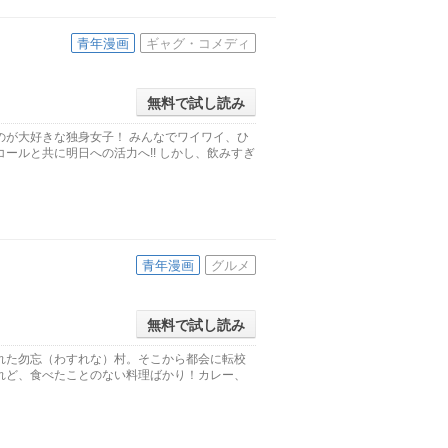
青年漫画
ギャグ・コメディ
無料で試し読み
のが大好きな独身女子！ みんなでワイワイ、ひ
ールと共に明日への活力へ!! しかし、飲みすぎ
青年漫画
グルメ
無料で試し読み
れた勿忘（わすれな）村。そこから都会に転校
れど、食べたことのない料理ばかり！カレー、