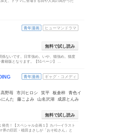
に加え、ドラマに登場する回や人気の高かった
青年漫画
ヒューマンドラマ
無料で試し読み
関係ないです。日常強め。いや、猫強め。猫度
書籍版となります。【51ページ】 …
ING
青年漫画
ギャグ・コメディ
高野苺
市川ヒロシ
笑平
板倉梓
青色イ
ゅにんた
藤こよみ
山名沢湖
成原とんみ
無料で試し読み
よ発売！【スペシャル企画１】カバ―イラスト
コマ界の巨匠・植田まさしが「おそ松さん」と