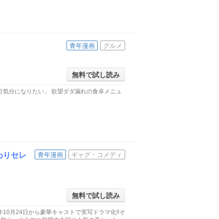
青年漫画
グルメ
無料で試し読み
行気分になりたい」 欲望ダダ漏れの食卓メニュ
わりセレ
青年漫画
ギャグ・コメディ
無料で試し読み
10月24日から豪華キャストで実写ドラマ化!!そ