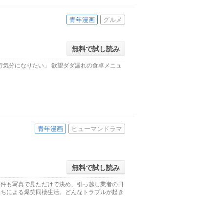
青年漫画
グルメ
無料で試し読み
行気分になりたい」 欲望ダダ漏れの食卓メニュ
青年漫画
ヒューマンドラマ
無料で試し読み
物件も写真で見ただけで決め、引っ越し業者の日
たちによる爆笑同棲生活。どんなトラブルが起き