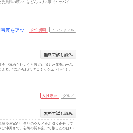
た委員長の頭の中はどんぶりの事でイッパイ
理写真をアッ
女性漫画
ノンジャンル
無料で試し読み
事会でほめられようと寝ずに考えた渾身の一品
よる、“ほめられ料理”コミックエッセイ！ …
女性漫画
グルメ
無料で試し読み
独身漫画家が、各地のグルメをお取り寄せして
南は沖縄まで、妄想の翼を広げて旅したのは10