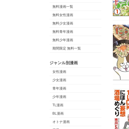
無料漫画一覧
無料女性漫画
無料少女漫画
無料青年漫画
無料少年漫画
期間限定 無料一覧
ジャンル別漫画
女性漫画
少女漫画
青年漫画
少年漫画
TL漫画
BL漫画
オトナ漫画