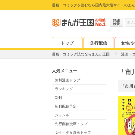
漫画・コミックを読むなら国内最大級サイトのまん
詳細
検索
トップ
先行配信
女性/
漫画・コミック読むならまんが王国
漫画・
人気メニュー
「市
無料漫画トップ
「市川
ランキング
新刊
新刊配信予定
ジャンル
先行配信漫画トップ
女性・少女漫画トップ