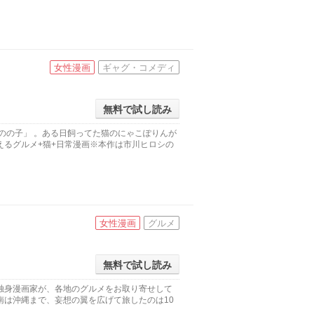
女性漫画
ギャグ・コメディ
無料で試し読み
のの子」 。ある日飼ってた猫のにゃこぽりんが
えるグルメ+猫+日常漫画※本作は市川ヒロシの
女性漫画
グルメ
無料で試し読み
独身漫画家が、各地のグルメをお取り寄せして
南は沖縄まで、妄想の翼を広げて旅したのは10