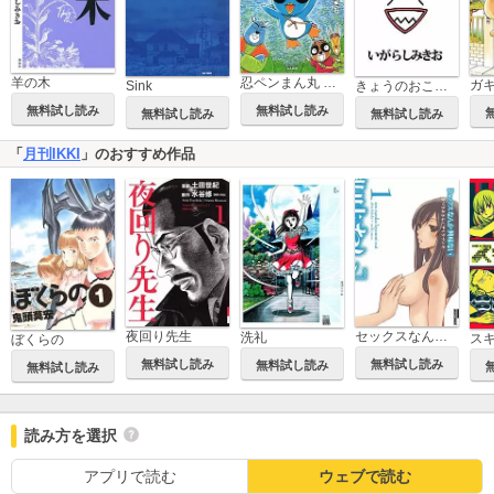
羊の木
忍ペンまん丸 しんそー版【電子限定カラー特典付】
ガ
Sink
きょうのおことば
無料試し読み
無料試し読み
無料試し読み
無料試し読み
「
月刊IKKI
」のおすすめ作品
夜回り先生
セックスなんか興味ない
洗礼
ス
ぼくらの
無料試し読み
無料試し読み
無料試し読み
無料試し読み
読み方を選択
アプリで読む
ウェブで読む