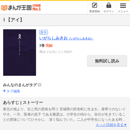
新規登録
ログイン
メニュー
I 【アイ】
青年
いがらしみきお
（いがらしみきお）
3巻
完結
35人
がお気に入り登録中
無料試し読み
みんなのまんがタグ
タグ編集
あらすじ | ストーリー
東北の地より、生と死の意味を問う 宮城県の田舎町に生まれ、身寄りのないイ
サオ。一方、医者の息子 である雅彦は、小学生の頃から、自分が生きているこ
との意味についてひそかに、 深く悩んでいた。二人が中学生になったある時、
イサオは恩師の臨終の場で、人の魂 を己に乗り移らせたかのような不思議な力
もっと詳細を見る▼