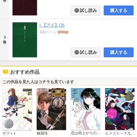
巻
試し読み
購入する
I 【アイ】(3)
460ページ
|
690pt
3
巻
試し読み
購入する
おすすめ作品
この作品を見た人はコチラも見ています
恋は雨上がりのように
ギフト±
幽麗塔
ヒメゴト～十九歳の制服～