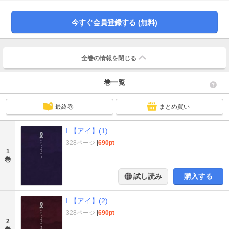
を見せた。そして、次第にイサオに 惹かれいった。雅彦は、高校入試の日に、
二人で旅に出ることを決意する。目的 は、イサオが産まれた瞬間に目撃したと
いう神様のような存在＝トモイを探すこ と。これが、二人の長い長い旅の始ま
今すぐ会員登録する (無料)
りだった。
全巻の情報を
閉じる
巻一覧
最終巻
まとめ買い
I 【アイ】(1)
328ページ
|
690pt
1
巻
試し読み
購入する
I 【アイ】(2)
328ページ
|
690pt
2