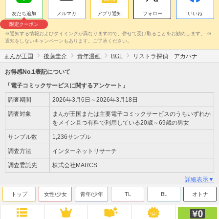
友だち追加
メルマガ
アプリ通知
フォロー
いいね
限定クーポン
※通知する情報およびタイミングが異なりますので、併せて受け取ることをお勧めします。 ※
通知をしないキャンペーンもあります。ご了承ください。
まんが王国
後藤圭介
青年漫画
BGL
リストラ探偵 アカハナ
お得感No.1表記について
「電子コミックサービスに関するアンケート」
調査期間
2026年3月6日～2026年3月18日
調査対象
まんが王国または主要電子コミックサービスのうちいずれか
をメイン且つ有料で利用している20歳～69歳の男女
サンプル数
1,236サンプル
調査方法
インターネットリサーチ
調査委託先
株式会社MARCS
詳細表示▼
トップ
女性/少女
青年/少年
TL
BL
オトナ