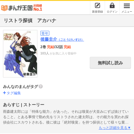
新規登録
ログイン
メニュー
リストラ探偵 アカハナ
青年
後藤圭介
（ごとうけいすけ）
2巻
完結
/32話
完結
103人
がお気に入り登録中
無料試し読み
みんなのまんがタグ
タグ編集
あらすじ | ストーリー
雨森建太郎には「特殊な能力」があった。それは嗅覚が犬並みにずば抜けてい
ること。とある事情で勤め先をリストラされた建太郎は、その能力を買われ探
偵会社にスカウトされる。後に彼は「絶対嗅覚」を持つ探偵として様々な案件
を解決していくことから、通称「アカハナ」と呼ばれるようになる。
もっと詳細を見る▼