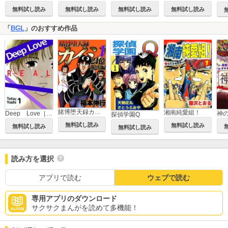
無料試し読み
無料試し読み
無料試し読み
無料試し読み
「
BGL
」のおすすめ作品
賭博堕天録カイジ 24億脱出編
湘南純愛組！
Deep Love［REAL]
神
探偵学園Q
無料試し読み
無料試し読み
無料試し読み
無料試し読み
読み方を選択
アプリで読む
ウェブで読む
専用アプリのダウンロード
サクサクまんがを読めて多機能！