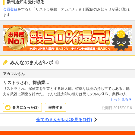
新刊通知を受け取る
会員登録
をすると「リストラ探偵 アカハナ」新刊配信のお知らせが受け取れ
ます。
みんなのまんがレポ
アカマルさん
リストラされ、探偵業…
リストラされ、探偵業を生業とする建太郎。特殊な嗅覚の持ち主でもある。能
力を武器に調査を始めた。そんな建太郎の相方は元モデルのKUN。業界の人脈
を使い、相手に近づく。こんな素人コンビで依頼を全うできるかどうか…ハラ
もっと見る▼
ハラしながら読みたいと思います。
参考になった(
3
)
報告する
公開日:
2015/01/16
全てのまんがレポを見る(1件)