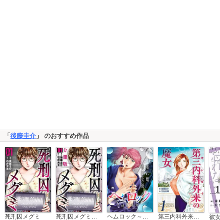
「
後藤圭介
」 のおすすめ作品
死刑囚メグミ
死刑囚メグミ【分冊版】
ヘムロック～濡れ場専門女優～
第三内科外来（サンガイ）の魔女