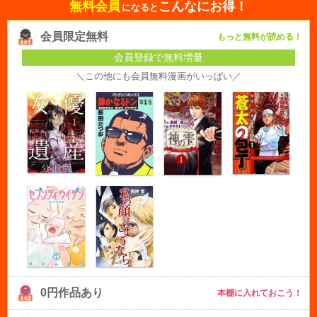
無料会員
こんなにお得！
になると
会員限定無料
もっと無料が読める！
会員登録で無料増量
＼この他にも会員無料漫画がいっぱい／
0円作品あり
本棚に入れておこう！