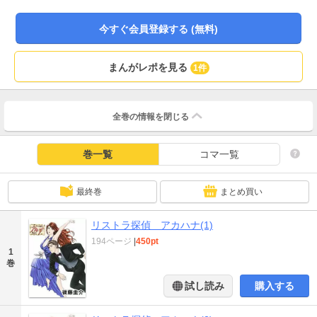
今すぐ会員登録する (無料)
まんがレポを見る
1件
全巻の情報を
閉じる
巻一覧
コマ一覧
最終巻
まとめ買い
リストラ探偵 アカハナ(1)
194ページ
|
450pt
1
巻
試し読み
購入する