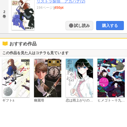
リストラ探偵 アカハナ(2)
194ページ
|
450pt
2
巻
試し読み
購入する
おすすめ作品
この作品を見た人はコチラも見ています
恋は雨上がりのように
ギフト±
幽麗塔
ヒメゴト～十九歳の制服～