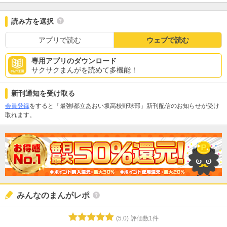
読み方を選択
アプリで読む
ウェブで読む
専用アプリのダウンロード
サクサクまんがを読めて多機能！
新刊通知を受け取る
会員登録
をすると「最強!都立あおい坂高校野球部」新刊配信のお知らせが受け
取れます。
みんなのまんがレポ
(
5.0
)
評価数
1
件