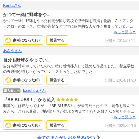
Kentaさん
かつて一緒に野球をや…
かつて一緒に野球をやった仲間が同じ高校で甲子園を目指す物語。左のアンダ
ースローのエース、女性の監督など非常に個性的な人が多く集まっている。試
合中に困難に立ち向かっていく姿が多く描写されていて、野球に打ち込んでい
もっと見る▼
る高校球児の熱い想いが強く伝わってくる作品である。
参考になった(
3
)
報告する
公開日:
2015/08/21
あさやさん
自分も野球をやってい…
自分も野球をやっていたので、特に感情移入して読めた作品でした。 都立学校
の野球部が勝ち上がっていく、スカっとした話でした。
参考になった(
0
)
報告する
公開日:
2014/11/20
kazuhiraさん
購入者レポ
『BE BLUES！』から流入
順番的には逆なんですが、『BE BLUES！』が最高だったので、 前作も読んで
みたら、これも最高。 幼馴染たちが野球を教えてくれたお姉さんを勝たせるた
め彼女が監督を務める同じ高校を目指し、圧倒的な個性で快進撃を続けていき
もっと見る▼
ます。 テンポも良く、痺れる展開が続きます。
参考になった(
0
)
報告する
公開日:
2025/06/16
全てのまんがレポを見る(3件)