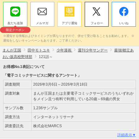
友だち追加
メルマガ
アプリ通知
フォロー
いいね
限定クーポン
※通知する情報およびタイミングが異なりますので、併せて受け取ることをお勧めします。 ※
通知をしないキャンペーンもあります。ご了承ください。
まんが王国
田中モトユキ
少年漫画
週刊少年サンデー
最強!都立あ
おい坂高校野球部
121話～
お得感No.1表記について
「電子コミックサービスに関するアンケート」
調査期間
2026年3月6日～2026年3月18日
調査対象
まんが王国または主要電子コミックサービスのうちいずれか
をメイン且つ有料で利用している20歳～69歳の男女
サンプル数
1,236サンプル
調査方法
インターネットリサーチ
調査委託先
株式会社MARCS
詳細表示▼