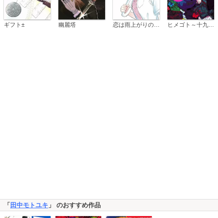
恋は雨上がりのように
ギフト±
幽麗塔
ヒメゴト～十九歳の制服～
「
田中モトユキ
」 のおすすめ作品