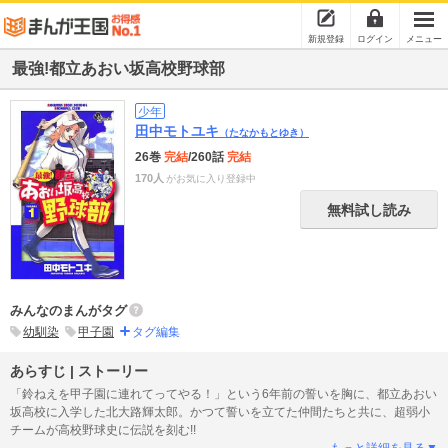
新規登録
ログイン
メニュー
最強!都立あおい坂高校野球部
少年
田中モトユキ
（たなかもとゆき）
26巻
完結
/260話
完結
170人
がお気に入り登録中
無料試し読み
みんなのまんがタグ
幼馴染
甲子園
タグ編集
あらすじ | ストーリー
「鈴ねえを甲子園に連れてってやる！」という6年前の誓いを胸に、都立あおい
坂高校に入学した北大路輝太郎。かつて誓いを立てた仲間たちと共に、超弱小
チームが高校野球史に伝説を刻む!!
もっと詳細を見る▼