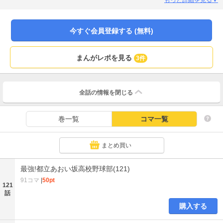
今すぐ会員登録する (無料)
まんがレポを見る
3件
全話の情報を
閉じる
巻一覧
コマ一覧
まとめ買い
最強!都立あおい坂高校野球部(121)
91コマ
|
50pt
121
話
購入する