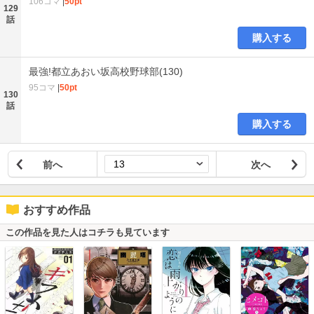
106コマ
|
50pt
129
話
購入する
最強!都立あおい坂高校野球部(130)
95コマ
|
50pt
130
話
購入する
前へ
次へ
おすすめ作品
この作品を見た人はコチラも見ています