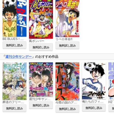
BE BLUES！～青になれ～
リベロ革命!!
鳳ボンバー
無料試し読み
無料試し読み
無料試し読み
「
週刊少年サンデー
」のおすすめ作品
週刊少年サンデー
俺たちのフィールド
葬送のフリーレン
H2
今際の国のアリス
無料試し読み
無料試し読み
無料試し読み
無料試し読み