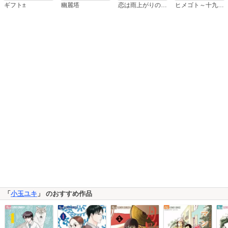
恋は雨上がりのように
ギフト±
幽麗塔
ヒメゴト～十九歳の制服～
「
小玉ユキ
」 のおすすめ作品