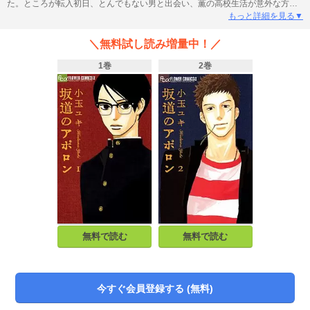
た。ところが転入初日、とんでもない男と出会い、薫の高校生活が意外な方向
へ変わり始め…!?
もっと詳細を見る▼
＼無料試し読み増量中！／
1巻
2巻
無料で読む
無料で読む
今すぐ会員登録する (無料)