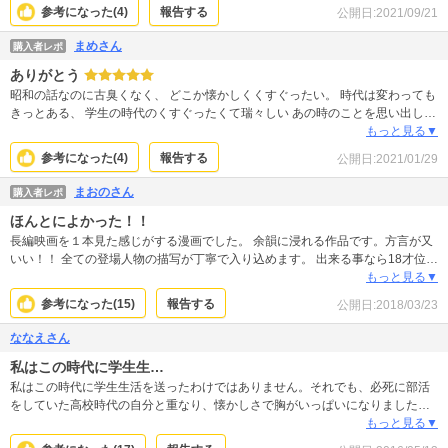
て最高。作品全体が人間愛や慕情に満ちた珠玉の作品！
参考になった(
4
)
報告する
公開日:
2021/09/21
まめさん
購入者レポ
ありがとう
昭和の話なのに古臭くなく、 どこか懐かしくくすぐったい。 時代は変わっても
きっとある、 学生の時代のくすぐったくて瑞々しい あの時のことを思い出しま
した。 とても美しいお話です。 何度か涙が出ました。 この漫画を読めたこと
もっと見る▼
が とても幸せだと思いました。
参考になった(
4
)
報告する
公開日:
2021/01/29
まおのさん
購入者レポ
ほんとによかった！！
長編映画を１本見た感じがする漫画でした。 余韻に浸れる作品です。方言が又
いい！！ 全ての登場人物の描写が丁寧で入り込めます。 出来る事なら18才位に
戻ってやり直したいなぁと図々しく思ってしまいました(笑) 曲も頭で流しなが
もっと見る▼
ら読むとホントによかったです。大好きな作品に出会えて嬉しいです！ 是非と
参考になった(
15
)
報告する
公開日:
2018/03/23
も読んでいただきたい！ 価値ある作品だと思います。
ななえさん
私はこの時代に学生生…
私はこの時代に学生生活を送ったわけではありません。それでも、必死に部活
をしていた高校時代の自分と重なり、懐かしさで胸がいっぱいになりました。
大人になった今だって、友達はいます。好きな人もいます。趣味もあります。
もっと見る▼
でも、そういうことを千太郎や薫のように言葉に出すことは、もう気恥ずかし