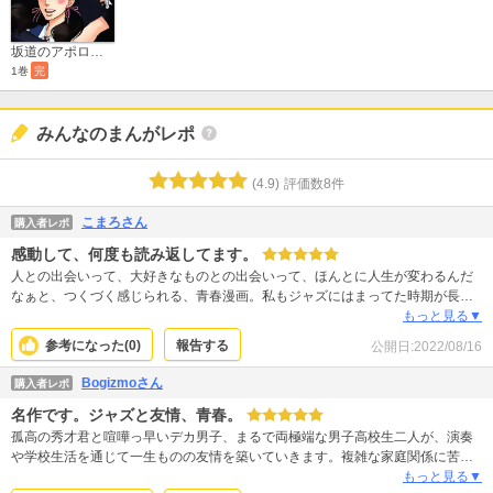
坂道のアポロン BONUS TRACK
1巻
完
みんなのまんがレポ
(
4.9
)
評価数
8
件
こまろさん
購入者レポ
感動して、何度も読み返してます。
人との出会いって、大好きなものとの出会いって、ほんとに人生が変わるんだ
なぁと、つくづく感じられる、青春漫画。私もジャズにはまってた時期が長く
あったのもあり、尚更音楽が、聴こえるようで泣けてきました。ジャズを知ら
もっと見る▼
ない人でも、勿論知ってるひとも、ぜひ、読んで欲しいです。恋愛至上主義み
参考になった(
0
)
報告する
公開日:
2022/08/16
たいな漫画に飽きた方にもお勧め。成長、友情、恋愛、しっかり、描かれてま
す。ちなみに、本作で、モヤッと、していた部分は、番外編のボーナストラッ
Bogizmoさん
購入者レポ
ク版で、しっかり解決するので、ぜひ、ボーナストラックまで、読んで欲しい
名作です。ジャズと友情、青春。
です。
孤高の秀才君と喧嘩っ早いデカ男子、まるで両極端な男子高校生二人が、演奏
や学校生活を通じて一生ものの友情を築いていきます。複雑な家庭関係に苦し
む孤独や、切ない恋愛に揺れ動く若い心が、暖かく、しっとりと表現されてい
もっと見る▼