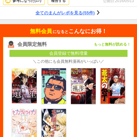
参考になった(
17
)
報告する
公開日:
2016/05/13
くてできません。 だからこそ、言えない私に代わって全力で生き、「お前は友
達だ！」「ジャズをしよう！」と大声で叫んでくれる二人に魅力を感じるので
全てのまんがレポを見る(55件)
しょう。 別冊のBONUS TRUCKも含めて最後まで読み、題名の意味が分かった
とき、作者は最初から二人の未来を、人生を、見据えて物語を書いていたのだ
なぁと驚きました。 二人の苦しくも力強い生きざまを読んでください。そし
無料会員
こんなにお得！
て、読み終えたら「いつか王子様が」や「モーニン」を聴いて二人が取り憑か
になると
れた世界に浸ってください。きっと、明日から頑張ろうと思えるはずです。
会員限定無料
もっと無料が読める！
会員登録で無料増量
＼この他にも会員無料漫画がいっぱい／