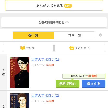
まんがレポを見る
55件
全巻の情報を
閉じる
巻一覧
コマ一覧
最終巻
まとめ買い
坂道のアポロン(1)
194ページ
|
530pt
1
巻
8/9 23:59
まで
1冊無料
無料で読む
購入する
坂道のアポロン(2)
194ページ
|
530pt
2