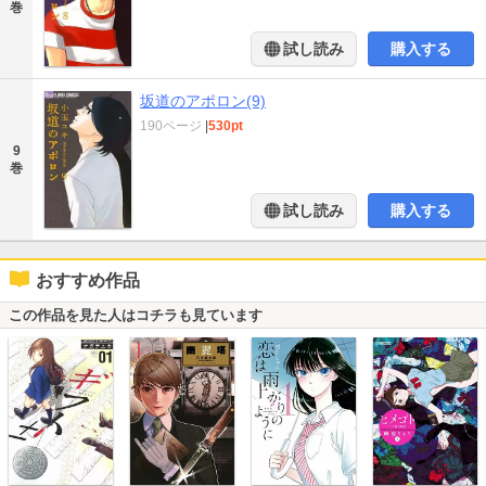
巻
試し読み
購入する
坂道のアポロン(9)
190ページ
|
530pt
9
巻
試し読み
購入する
おすすめ作品
この作品を見た人はコチラも見ています