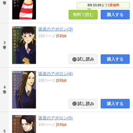
巻
8/9 23:59
まで
1冊無料
無料で読む
購入する
坂道のアポロン(3)
192ページ
|
530pt
3
巻
試し読み
購入する
坂道のアポロン(4)
192ページ
|
530pt
4
巻
試し読み
購入する
坂道のアポロン(5)
192ページ
|
530pt
5