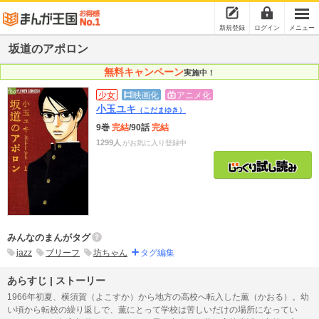
新規登録
ログイン
メニュー
坂道のアポロン
無料キャンペーン
実施中！
少女
映画化
アニメ化
小玉ユキ
（こだまゆき）
9巻
完結
/90話
完結
1299人
がお気に入り登録中
みんなのまんがタグ
jazz
ブリーフ
坊ちゃん
タグ編集
あらすじ | ストーリー
1966年初夏、横須賀（よこすか）から地方の高校へ転入した薫（かおる）。幼
い頃から転校の繰り返しで、薫にとって学校は苦しいだけの場所になってい