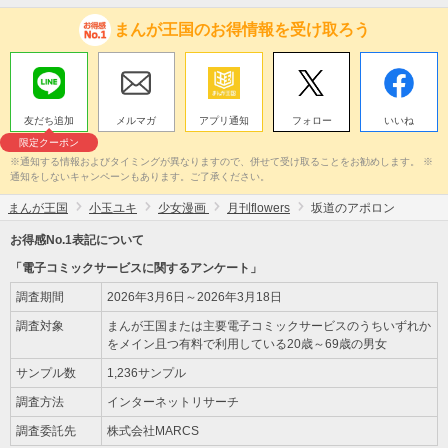
まんが王国のお得情報を受け取ろう
友だち追加
メルマガ
アプリ通知
フォロー
いいね
限定クーポン
※通知する情報およびタイミングが異なりますので、併せて受け取ることをお勧めします。 ※
通知をしないキャンペーンもあります。ご了承ください。
まんが王国
小玉ユキ
少女漫画
月刊flowers
坂道のアポロン
お得感No.1表記について
「電子コミックサービスに関するアンケート」
調査期間
2026年3月6日～2026年3月18日
調査対象
まんが王国または主要電子コミックサービスのうちいずれか
をメイン且つ有料で利用している20歳～69歳の男女
サンプル数
1,236サンプル
調査方法
インターネットリサーチ
調査委託先
株式会社MARCS