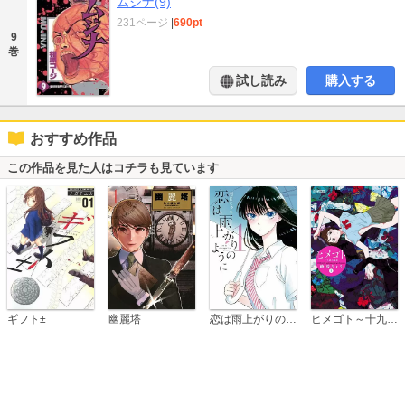
ムジナ(9)
231ページ
|
690pt
9
巻
試し読み
購入する
おすすめ作品
この作品を見た人はコチラも見ています
恋は雨上がりのように
ギフト±
幽麗塔
ヒメゴト～十九歳の制服～