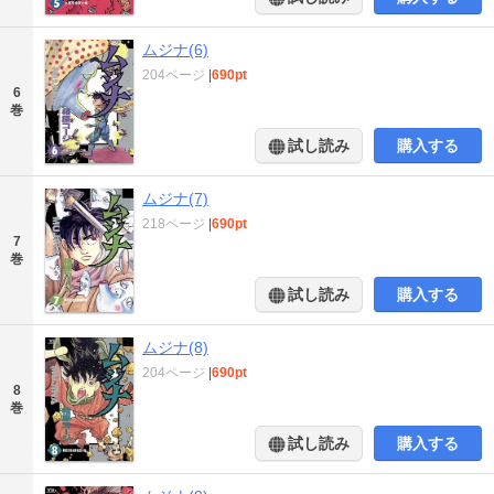
ムジナ(6)
204ページ
|
690pt
6
巻
試し読み
購入する
ムジナ(7)
218ページ
|
690pt
7
巻
試し読み
購入する
ムジナ(8)
204ページ
|
690pt
8
巻
試し読み
購入する