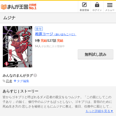
新規登録
ログイン
メニュー
ムジナ
青年
相原コージ
（あいはらこーじ）
9巻
完結
/127話
完結
54人
がお気に入り登録中
無料試し読み
みんなのまんがタグ
忍者
タグ編集
あらすじ | ストーリー
皆からゴキブリと呼ばれるダメ忍者の親父をもつムジナ。「この親にしてこの
子あり 」の如く、修行中のムジナもぱっとしない。ゴキブリは、首領のために
死ぬ生き方の 悲しさを秘術とともにムジナに教え、後日、任務中に囮として使
われ死ぬ。ゴキブリ の妻・アヤメは復讐のために首領に近づく。 以前から、首
もっと詳細を見る▼
領のために死ぬ生き方に疑問を持っていたシロベが里を抜け出す。この シロベ