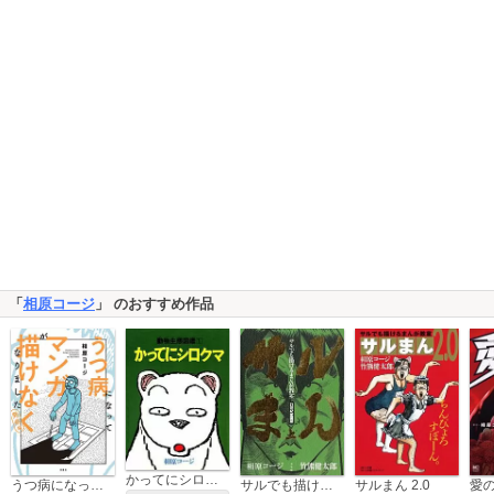
「
相原コージ
」 のおすすめ作品
かってにシロクマ
サルでも描けるまんが教室 サルまん 21世紀愛蔵版
サルまん 2.0
うつ病になってマンガが描けなくなりました
愛