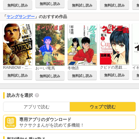
無料試し読み
無料試し読み
無料試し読み
無料試し読み
「
ヤングサンデー
」のおすすめ作品
クピドの悪戯 「虹玉」
RAINBOW－二舎六房の七人－
イ
冬物語
おーい!竜馬
無料試し読み
無料試し読み
無料試し読み
無料試し読み
読み方を選択
アプリで読む
ウェブで読む
専用アプリのダウンロード
サクサクまんがを読めて多機能！