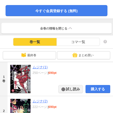
の始末をムジナが所属する組に命じられた。死んだかに見せかけたシロベを発
見したムジナ。口封じのためにシロベに殺されそうになり、追いつめられたム
今すぐ会員登録する (無料)
ジナは 、父・ゴキブリに教えられた秘術を使おうとする。
全巻の情報を
閉じる
巻一覧
コマ一覧
最終巻
まとめ買い
ムジナ(1)
250ページ
|
690pt
1
巻
試し読み
購入する
ムジナ(2)
222ページ
|
690pt
2