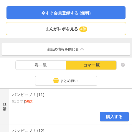
バンビーノ（ガキンチョ）呼ばわりされて…！？経営者、料理人、給仕、客…
バッカナーレに関わる様々な人々のドラマと省吾の成長を描く、イタリアン料
理人成り上がりストーリー！！
今すぐ会員登録する (無料)
まんがレポを見る
4件
全話の情報を
閉じる
巻一覧
コマ一覧
まとめ買い
バンビ～ノ！(11)
91コマ
|
50pt
11
話
購入する
バンビ～ノ！(12)