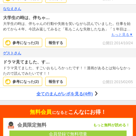
ななえさん
大学生の時は、伴ちゃ…
大学生の時は、伴ちゃんの行動や失敗を笑いながら読んでいました。仕事を始
めてから４年。今読み返してみると「私もこんな失敗したなあ」「１年目は辛
かったなあ」と、至るところで感情移入してしまいます。同時に、好きだから
もっと見る▼
始めたはずの仕事に追われ、「仕事に行きたくないな」と思うことが増えてい
参考になった(
3
)
報告する
公開日:
2014/10/24
ることに気づかされました。伴ちゃんのように、初心に戻ってがむしゃらに打
ち込みます！
ゲストさん
ドラマ見てました、す…
ドラマ見てました、すごいおもしろかったです！！漫画があるとは知らなかっ
たので読んでみたいです！！
参考になった(
2
)
報告する
公開日:
2015/02/05
全てのまんがレポを見る(4件)
無料会員
こんなにお得！
になると
会員限定無料
もっと無料が読める！
会員登録で無料増量