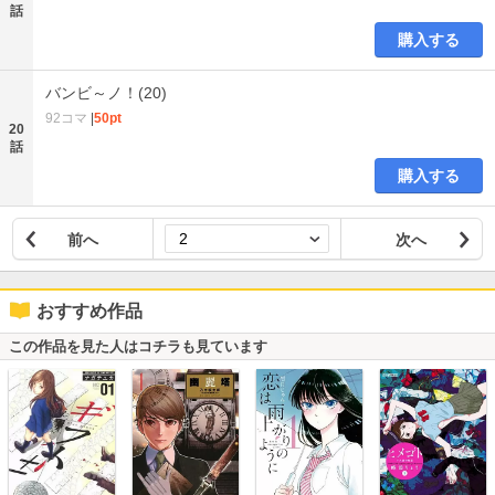
話
購入する
バンビ～ノ！(20)
92コマ
|
50pt
20
話
購入する
前へ
次へ
おすすめ作品
この作品を見た人はコチラも見ています