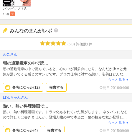
バンビ～ノ！SECONDO
13巻
完
みんなのまんがレポ
(
5.0
)
評価数
1
件
わこさん
朝の通勤電車の中で読…
朝の通勤電車の中で読んでいると、心の中が博多弁になり、なんだか沸々と元
気が湧いてくる感じのマンガです。プロの仕事に対する想い、姿勢はどんな状
況、職業の人にも通じるものたと思います。あと、お料理が本当に美味しそ
もっと見る▼
う！
参考になった(
12
)
報告する
公開日:
2016/04/06
ばんちゃんさん
熱い、熱い料理漫画で…
熱い、熱い料理漫画です。ドラマ化もされていた気がします。 ネタバレになる
ので詳しくは書きませんが、登場人物の中で本当に下衆の極みな奴が登場しま
す。 そいつが、アスカさんを◯◯から◯◯した時はもう！許せない！と叫んで
もっと見る▼
しまいました。 それくらいハマりました！
参考になった(
4
)
報告する
公開日:
2015/09/09