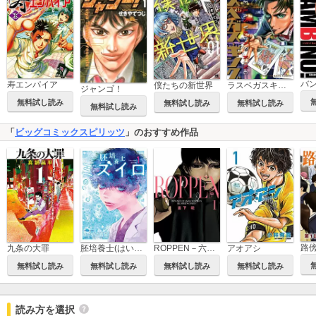
寿エンパイア
僕たちの新世界
ラスベガスキング
ジャンゴ！
無料試し読み
無料試し読み
無料試し読み
無料試し読み
「
ビッグコミックスピリッツ
」のおすすめ作品
九条の大罪
胚培養士(はいばいようし)ミズイロ～不妊治療のスペシャリスト～
ROPPEN－六篇－
アオアシ
無料試し読み
無料試し読み
無料試し読み
無料試し読み
読み方を選択