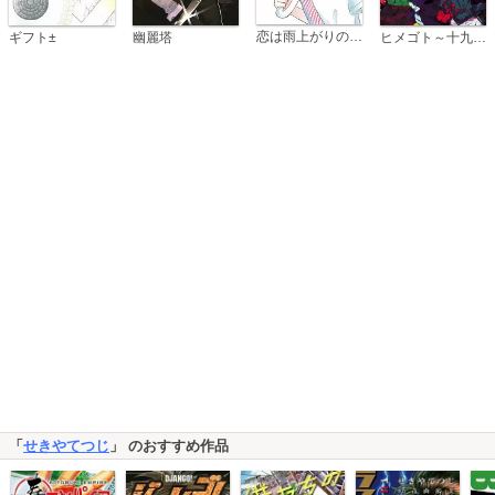
恋は雨上がりのように
ギフト±
幽麗塔
ヒメゴト～十九歳の制服～
「
せきやてつじ
」 のおすすめ作品