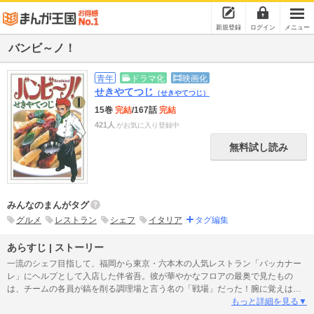
新規登録
ログイン
メニュー
バンビ～ノ！
青年
ドラマ化
映画化
せきやてつじ
（せきやてつじ）
15巻
完結
/167話
完結
421人
がお気に入り登録中
無料試し読み
みんなのまんがタグ
グルメ
レストラン
シェフ
イタリア
タグ編集
あらすじ | ストーリー
一流のシェフ目指して、福岡から東京・六本木の人気レストラン「バッカナー
レ」にヘルプとして入店した伴省吾。彼が華やかなフロアの最奥で見たもの
は、チームの各員が鎬を削る調理場と言う名の「戦場」だった！腕に覚えはあ
った省吾だったが、超人気店のペースに全くついていけず、皿洗いに回され、
もっと詳細を見る▼