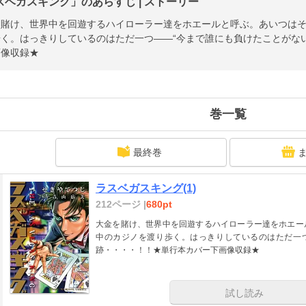
スベガスキング」のあらすじ | ストーリー
を賭け、世界中を回遊するハイローラー達をホエールと呼ぶ。あいつは
く。はっきりしているのはただ一つ――“今まで誰にも負けたことがな
画像収録★
巻一覧
最終巻
ラスベガスキング(1)
212ページ |
680pt
大金を賭け、世界中を回遊するハイローラー達をホエー
中のカジノを渡り歩く。はっきりしているのはただ一つ
跡・・・・！！★単行本カバー下画像収録★
試し読み