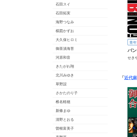
石田スイ
石田拓実
海野つなみ
楳図かずお
大久保ヒロミ
青年
御茶漬海苔
河原和音
せき
きたがわ翔
北川みゆき
「
近代麻
草野誼
さかたのり子
椎名軽穂
新條まゆ
清野とおる
曽根富美子