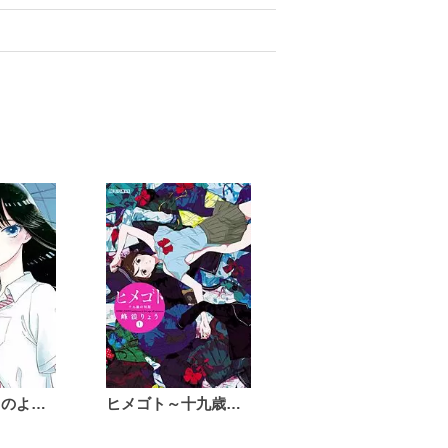
恋は雨上がりのように
ヒメゴト～十九歳の制服～