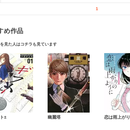
1
すめ作品
を見た人はコチラも見ています
ト±
幽麗塔