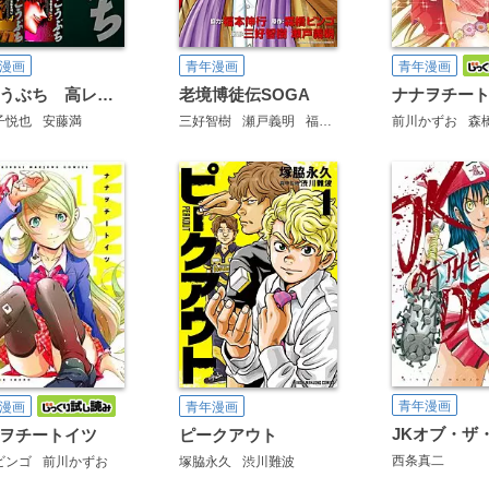
漫画
青年漫画
青年漫画
むこうぶち 高レート裏麻雀列伝【御無礼合本版】
老境博徒伝SOGA
子悦也
安藤満
三好智樹
瀬戸義明
福本伸行
T.I.Corp.
前川かずお
森
青年漫画
漫画
青年漫画
JKオブ・ザ
ヲチートイツ
ピークアウト
西条真二
ビンゴ
前川かずお
塚脇永久
渋川難波