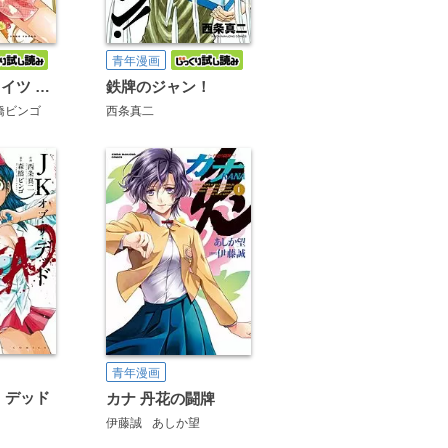
青年漫画
ナナヲチートイツ 紅龍
鉄牌のジャン！
橋ビンゴ
西条真二
青年漫画
・デッド
カナ 丹花の闘牌
伊藤誠
あしか望