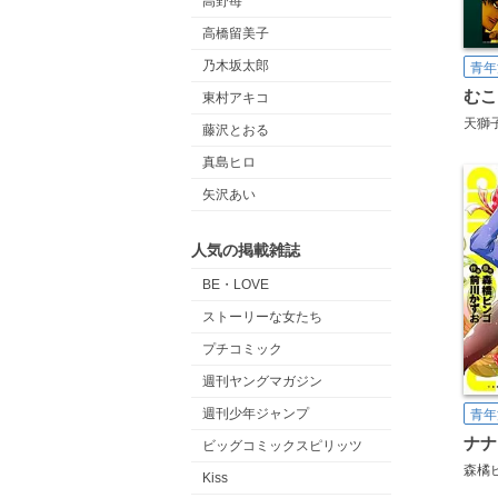
高野苺
高橋留美子
乃木坂太郎
青年
東村アキコ
天獅
藤沢とおる
真島ヒロ
矢沢あい
人気の掲載雑誌
BE・LOVE
ストーリーな女たち
プチコミック
週刊ヤングマガジン
週刊少年ジャンプ
青年
ナナ
ビッグコミックスピリッツ
森橘
Kiss