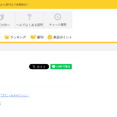
品から新刊まで多数配信！
チェック履歴
ての方へ
ヘルプ/よくある質問
ル
ランキング
新刊
来店ポイント
てつじ
（せきやてつじ）
雀