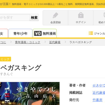
が王国！
無料漫画・電子コミックが10,000冊以上！1冊丸ごと無料、期間限定無料漫画、完結作
ログイン
会員登録
初め
少女
青年/少年
無料漫画
ジャン
てつじ
青年漫画・コミック
近代麻雀
ラスベガスキング
コミック
スベガスキング
すきんぐ
著者・作者
せきや
掲載雑誌
近代麻
発行元
竹書房