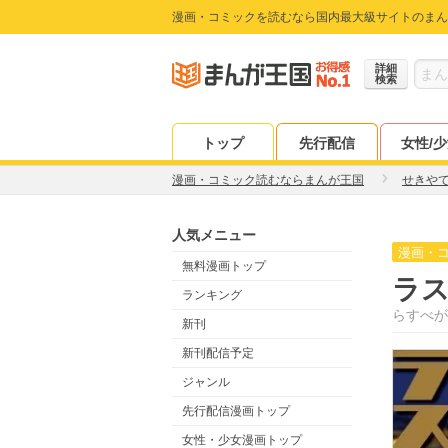
漫画・コミックを読むなら国内最大級サイトのまん
詳細
検索
トップ
先行配信
女性/
漫画・コミック読むならまんが王国
せきや
人気メニュー
漫画・
無料漫画トップ
ラ
ランキング
らすべが
新刊
新刊配信予定
ジャンル
先行配信漫画トップ
女性・少女漫画トップ