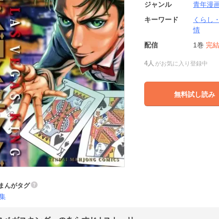
ジャンル
青年漫
キーワード
くらし
情
配信
1巻
完
4人
がお気に入り登録中
無料試し読み
まんがタグ
集