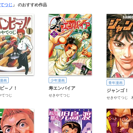
てつじ
」 のおすすめ作品
少年漫画
漫画
青年漫画
寿エンパイア
ビ～ノ！
ジャンゴ！
せきやてつじ
やてつじ
せきやてつじ