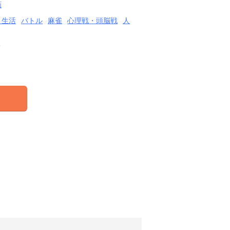
画
・生活
バトル
麻雀
心理戦・頭脳戦
人
結