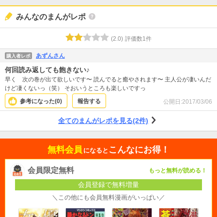
みんなのまんがレポ
(
2.0
)
評価数
1
件
あずんさん
購入者レポ
何回読み返しても飽きない♪
早く 次の巻が出て欲しいです〜 読んでると癒やされます〜 主人公が凄いんだ
けど凄くないっ（笑） そおいうところも楽しいですっ
参考になった(
0
)
報告する
公開日:
2017/03/06
全てのまんがレポを見る(2件)
無料会員
こんなにお得！
になると
会員限定無料
もっと無料が読める！
会員登録で無料増量
＼この他にも会員無料漫画がいっぱい／