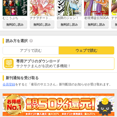
むこうぶち 高レート裏麻雀列伝【御無礼合本版】
老境博徒伝SOGA
ナナヲチートイツ 紅龍
鉄牌のジャン！
無料試し読み
無料試し読み
無料試し読み
無料試し読み
読み方を選択
アプリで読む
ウェブで読む
専用アプリのダウンロード
サクサクまんがを読めて多機能！
新刊通知を受け取る
会員登録
をすると「雀荘のサエコさん」新刊配信のお知らせが受け取れます。