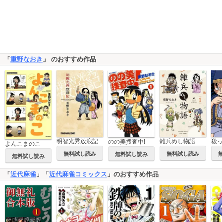
「
重野なおき
」 のおすすめ作品
明智光秀放浪記
雑兵めし物語
のの美捜査中!
よんこまのこ
無料試し読み
無料試し読み
無料試し読み
無料試し読み
「
近代麻雀
」「
近代麻雀コミックス
」のおすすめ作品