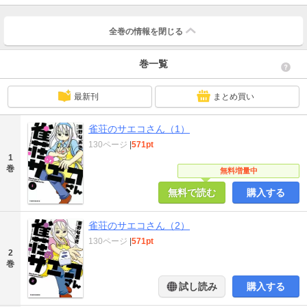
全巻の情報を
閉じる
巻一覧
最新刊
まとめ買い
雀荘のサエコさん（1）
130ページ
|
571pt
1
巻
無料増量中
無料で読む
購入する
雀荘のサエコさん（2）
130ページ
|
571pt
2
巻
試し読み
購入する