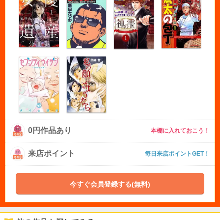
0円作品あり
本棚に入れておこう！
来店ポイント
毎日来店ポイントGET！
今すぐ会員登録する(無料)